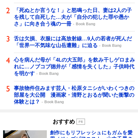
「死ぬとか言うな！」と怒鳴った日、妻は2人の子
を残して自死した…夫が「自分の犯した罪や愚か
さ」に向き合う魂の一冊
Book Bang
舌は欠損、衣服には高放射線…9人の若者が死んだ
「世界一不気味な山岳遭難」に迫る
Book Bang
心を病んだ母が「4Lの大五郎」を飲み干しゲロまみ
れに…ノブコブ徳井が「感情を失くした」子供時代
を明かす
Book Bang
事故物件住みます芸人・松原タニシがいわくつきの
部屋を大公開 漫画家・清野とおるが聞いた衝撃の
体験とは？
Book Bang
おすすめ
創作にもリフレッシュにもガムを愛