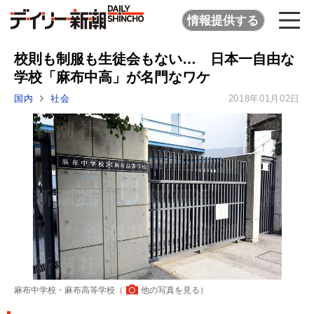
情報提供する
校則も制服も生徒会もない… 日本一自由な
学校「麻布中高」が名門なワケ
国内
社会
2018年01月02日
麻布中学校・麻布高等学校（
他の写真を見る
）