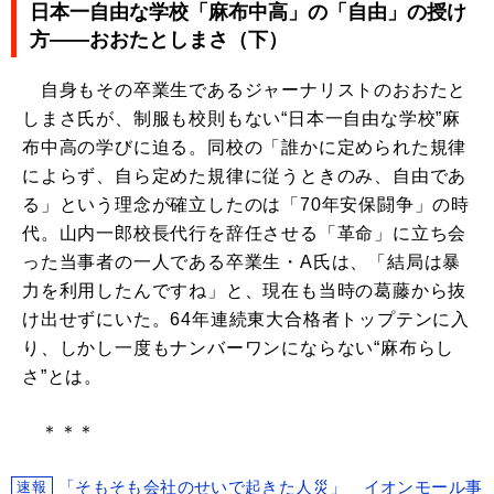
日本一自由な学校「麻布中高」の「自由」の授け
方――おおたとしまさ（下）
自身もその卒業生であるジャーナリストのおおたと
しまさ氏が、制服も校則もない“日本一自由な学校”麻
布中高の学びに迫る。同校の「誰かに定められた規律
によらず、自ら定めた規律に従うときのみ、自由であ
る」という理念が確立したのは「70年安保闘争」の時
代。山内一郎校長代行を辞任させる「革命」に立ち会
った当事者の一人である卒業生・A氏は、「結局は暴
力を利用したんですね」と、現在も当時の葛藤から抜
け出せずにいた。64年連続東大合格者トップテンに入
り、しかし一度もナンバーワンにならない“麻布らし
さ”とは。
＊＊＊
「そもそも会社のせいで起きた人災」 イオンモール事
速報