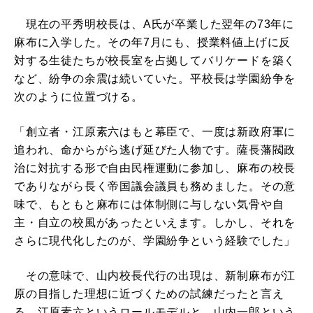
現在の平秀明校長は、A氏が卒業した翌年の73年に
麻布に入学した。その年7月にも、授業料値上げに反
対する生徒たちが校長室を占拠してバリケードを築く
など、紛争の余震は続いていた。平校長は学園紛争を
次のように位置づける。
「創立者・江原素六はもと幕臣で、一度は新政府軍に
追われ、命からがら逃げ延びた人物です。薩長藩閥政
治に対抗する形で自由民権運動に参加し、麻布の校長
でありながら長く帝国議会議員も務めました。その意
味で、もともと麻布には体制側に与しない気骨や自
主・自立の校風があったといえます。しかし、それを
さらに現代化したのが、学園紛争という経験でした」
その意味で、山内校長代行の出現は、新制麻布が江
原の目指した理想に近づくための試練だったと言え
る。江原素六というロールモデルと、山内一郎という