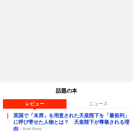
話題の本
レビュー
ニュース
英国で「末席」を用意された天皇陛下を「最前列」
に呼び寄せた人物とは？ 天皇陛下が尊敬される理
由
Book Bang