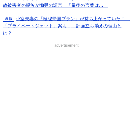
故被害者の親族が慟哭の証言 「最後の言葉は…」
小室夫妻の「極秘帰国プラン」が持ち上がっていた！
速報
「プライベートジェット」案も… 計画立ち消えの理由と
は？
advertisement