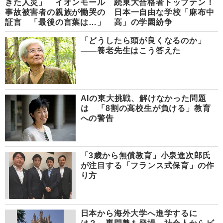
きた人災」 イオンモール
続東大合格者トップテン！
事故被害者の親族が慟哭の
日本一自由な学校「麻布中
証言 「最後の言葉は…」
高」の学園紛争
「どうしたら頭が良くなるのか」
――養老先生はこう答えた
AIの東大挑戦、解けなかった問題
は 「8割の高校生が負ける」教育
への警告
「3歳から無償教育」小泉進次郎氏
が注目する「フランス式保育」の作
り方
日本から海外大学へ進学するに