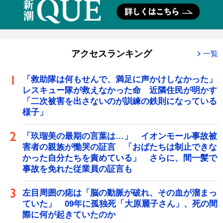
アクセスランキング
一覧
「救助隊は何もせんで、満足に声かけしなかった」
レスキュー隊が救えなかった命 近隣住民が明かす
「二次被害を出さないのが訓練の鉄則になっている
様子」
「玖瑠美の最期の言葉は…」 イオンモール事故被
害者の親族が慟哭の証言 「おばたちは制止できな
かった自分たちを責めている」 さらに、間一髪で
事故を免れた従業員の証言も
左目周囲の痣は「脳の動脈が破れ、その血が溜まっ
ていた」 09年に孤独死「大原麗子さん」、死の間
際に何が起きていたのか