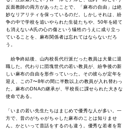
反面教師の両方があったことで、「麻布の自由」は絶
妙なリアリティを保っているのだ。しかしそれは、紛
争の中で学校を追いやられた生徒たちや、50年を経て
も消えないA氏の心の傷という犠牲のうえに成り立っ
ていることを、麻布関係者は忘れてはならないだろ
う。
紛争終結後、山内校長代行派だった教員は大量に退
職した。代わりに団塊世代の若い教員が、紛争後の新
しい麻布の自由を形作っていった。その彼らが定年を
迎え、この7〜8年の間に半数以上の教員が入れ替わっ
た。麻布のDNAの継承が、平校長に課せられた大きな
使命である。
「いまの若い先生たちはまじめで優秀な人が多い。一
方で、昔のがちゃがちゃした麻布のことは知りませ
ん。かといって昔話をするのも違う。優秀な若者を育