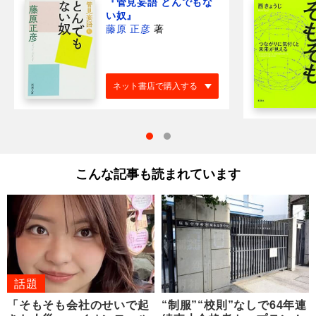
『管見妄語 とんでもな
い奴』
藤原 正彦
著
ネット書店で購入する
こんな記事も読まれています
話題
「そもそも会社のせいで起
“制服”“校則”なしで64年連