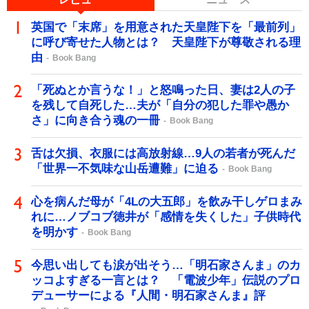
英国で「末席」を用意された天皇陛下を「最前列」
に呼び寄せた人物とは？ 天皇陛下が尊敬される理
由
Book Bang
「死ぬとか言うな！」と怒鳴った日、妻は2人の子
を残して自死した…夫が「自分の犯した罪や愚か
さ」に向き合う魂の一冊
Book Bang
舌は欠損、衣服には高放射線…9人の若者が死んだ
「世界一不気味な山岳遭難」に迫る
Book Bang
心を病んだ母が「4Lの大五郎」を飲み干しゲロまみ
れに…ノブコブ徳井が「感情を失くした」子供時代
を明かす
Book Bang
今思い出しても涙が出そう…「明石家さんま」のカ
ッコよすぎる一言とは？ 「電波少年」伝説のプロ
デューサーによる『人間・明石家さんま』評