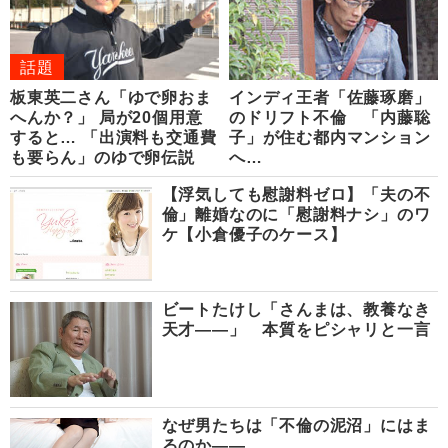
話題
板東英二さん「ゆで卵おま
インディ王者「佐藤琢磨」
へんか？」 局が20個用意
のドリフト不倫 「内藤聡
すると… 「出演料も交通費
子」が住む都内マンション
も要らん」のゆで卵伝説
へ…
【浮気しても慰謝料ゼロ】「夫の不
倫」離婚なのに「慰謝料ナシ」のワ
ケ【小倉優子のケース】
ビートたけし「さんまは、教養なき
天才――」 本質をピシャリと一言
なぜ男たちは「不倫の泥沼」にはま
るのか――