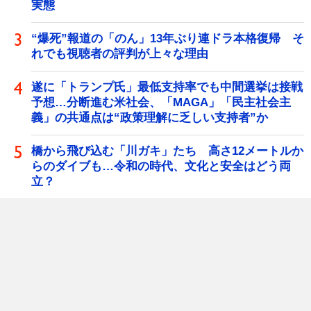
実態
“爆死”報道の「のん」13年ぶり連ドラ本格復帰 そ
れでも視聴者の評判が上々な理由
遂に「トランプ氏」最低支持率でも中間選挙は接戦
予想…分断進む米社会、「MAGA」「民主社会主
義」の共通点は“政策理解に乏しい支持者”か
橋から飛び込む「川ガキ」たち 高さ12メートルか
らのダイブも…令和の時代、文化と安全はどう両
立？