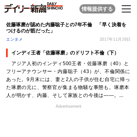
情報提供する
佐藤琢磨が認めた内藤聡子との7年不倫 「早く決着を
つけるのが筋だった」
エンタメ
2017年11月28日
インディ王者「佐藤琢磨」のドリフト不倫（下）
アジア人初のインディ500王者・佐藤琢磨（40）と
フリーアナウンサー・内藤聡子（43）が、不倫関係に
あった。9月末には、妻と2人の子供が住む自宅に帰っ
た琢磨の元に、警察官が集まる物騒な事態も。琢磨本
人が明かす、内藤、そして家族との今後は――。...
Advertisement