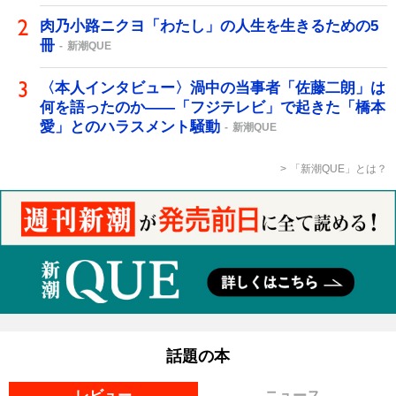
肉乃小路ニクヨ「わたし」の人生を生きるための5
冊
新潮QUE
〈本人インタビュー〉渦中の当事者「佐藤二朗」は
何を語ったのか――「フジテレビ」で起きた「橋本
愛」とのハラスメント騒動
新潮QUE
「新潮QUE」とは？
話題の本
レビュー
ニュース