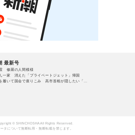
潮 最新号
震 修羅の人間模様
ん一家 消えた「プライベートジェット」帰国
を履いて国会で座りこみ 高市首相が隠したい「...
pyright © SHINCHOSHA All Rights Reserved.
データについて無断転用・無断転載を禁じます。