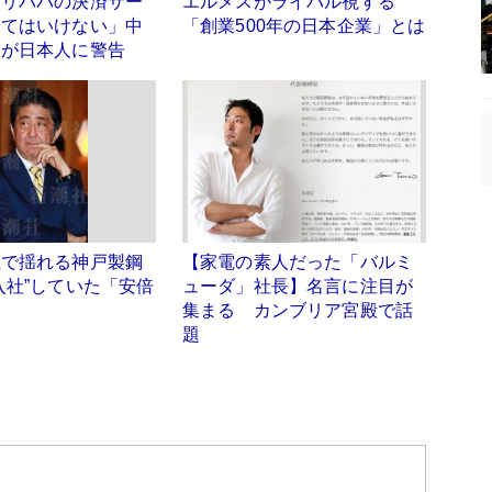
アリババの決済サー
エルメスがライバル視する
ってはいけない」中
「創業500年の日本企業」とは
家が日本人に警告
竄で揺れる神戸製鋼
【家電の素人だった「バルミ
入社”していた「安倍
ューダ」社長】名言に注目が
」
集まる カンブリア宮殿で話
題