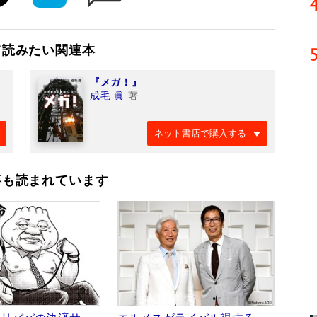
て読みたい関連本
『メガ！』
成毛 眞
著
ネット書店で購入する
事も読まれています