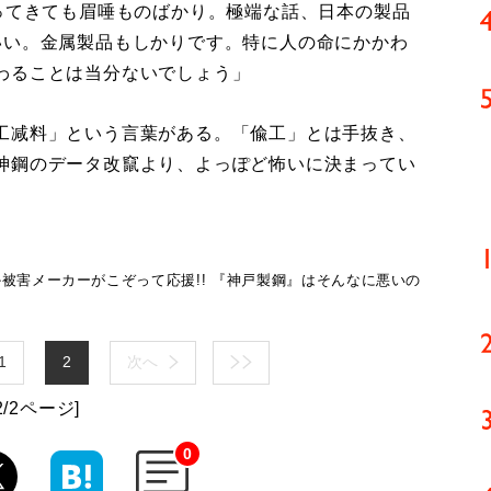
ってきても眉唾ものばかり。極端な話、日本の製品
いい。金属製品もしかりです。特に人の命にかかわ
わることは当分ないでしょう」
工减料」という言葉がある。「偸工」とは手抜き、
神鋼のデータ改竄より、よっぽど怖いに決まってい
被害メーカーがこぞって応援!! 『神戸製鋼』はそんなに悪いの
1
2
次へ
2/2ページ]
0