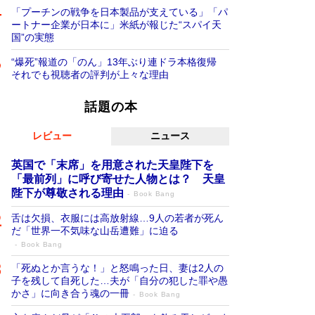
「プーチンの戦争を日本製品が支えている」「パ
ートナー企業が日本に」米紙が報じた“スパイ天
国”の実態
“爆死”報道の「のん」13年ぶり連ドラ本格復帰
それでも視聴者の評判が上々な理由
話題の本
レビュー
ニュース
英国で「末席」を用意された天皇陛下を
「最前列」に呼び寄せた人物とは？ 天皇
陛下が尊敬される理由
Book Bang
舌は欠損、衣服には高放射線…9人の若者が死ん
だ「世界一不気味な山岳遭難」に迫る
Book Bang
「死ぬとか言うな！」と怒鳴った日、妻は2人の
子を残して自死した…夫が「自分の犯した罪や愚
かさ」に向き合う魂の一冊
Book Bang