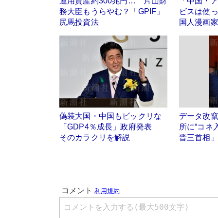
運用資産約300兆円… 片山財
「中国・
務大臣もうらやむ？「GPIF」
ビスは使
尻馬投資法
国人漫画
偽装大国・中国もビックリな
データ改
「GDP4％成長」政府発表
所に“コネ
そのカラクリを解説
晋三首相