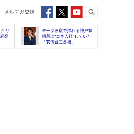
メルマガ登録
ックリ
データ改竄で揺れる神戸製
政府発
鋼所に“コネ入社”していた
.
「安倍晋三首相」