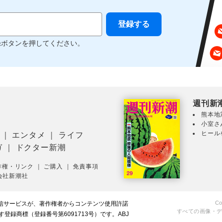
録ボタンを押してください。
週刊新
熊本地
小室さ
ヒール
｜
エンタメ
｜
ライフ
ガ
｜
ドクター新潮
作権・リンク
｜
ご購入
｜
免責事項
会社新潮社
Co
配信サービスが、著作権者からコンテンツ使用許諾
すべての画像・
録商標（登録番号第6091713号）です。ABJ