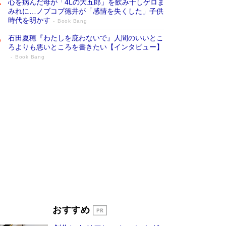
心を病んだ母が「4Lの大五郎」を飲み干しゲロま
みれに…ノブコブ徳井が「感情を失くした」子供
時代を明かす
Book Bang
石田夏穂『わたしを庇わないで』人間のいいとこ
ろよりも悪いところを書きたい【インタビュー】
Book Bang
「叱って伸びるやつは、褒めたらもっと伸
びる」俳優・高嶋政伸が家族に教わっ
た“人を育てるコツ”…芸への考え方を明か
す
Book Bang
「『火垂るの墓』は、大嘘である」原作者が抱き
続けた“自責の念”とは…「自己憐憫は描きたくな
い」監督が徹底的にこだわったこと（後編） #
戦争の記憶
Book Bang
美輪明宏 晩年の回答を集めた『ほほえんで生き
るための人生相談』がランクイン［エンターテイ
メントベストセラー］
Book Bang
「宇宙兄弟」最終46巻がベストセラー1位 宇宙
おすすめ
開発への関心を押し上げた18年の物語に幕 特装
版には「宇宙で描かれたマンガ」も収録