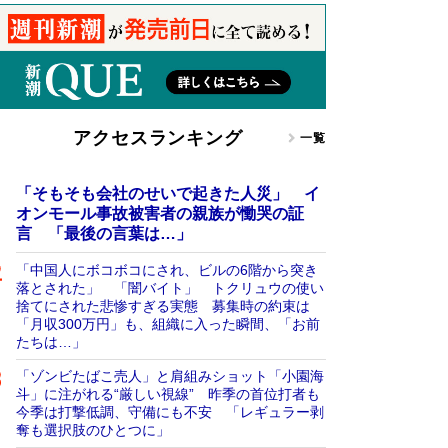
アクセスランキング
一覧
「そもそも会社のせいで起きた人災」 イ
オンモール事故被害者の親族が慟哭の証
言 「最後の言葉は…」
「中国人にボコボコにされ、ビルの6階から突き
落とされた」 「闇バイト」 トクリュウの使い
捨てにされた悲惨すぎる実態 募集時の約束は
「月収300万円」も、組織に入った瞬間、「お前
たちは…」
「ゾンビたばこ売人」と肩組みショット「小園海
斗」に注がれる“厳しい視線” 昨季の首位打者も
今季は打撃低調、守備にも不安 「レギュラー剥
奪も選択肢のひとつに」