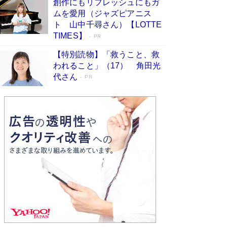
創作にもリフレッシュにもガ
Book Bang
ムを愛用（ジャズピアニス
友近氏、絶賛！ 鎌倉を舞台に、孤独を抱えた
ト 山中千尋さん）【LOTTE
人々が新たな一歩を踏み出す連作短篇集『海のほ
TIMES】
PR
とりのプラネット』試し読み
Book Bang
【特別読物】「救うこと、救
われること」（17） 角田光
代さん
PR