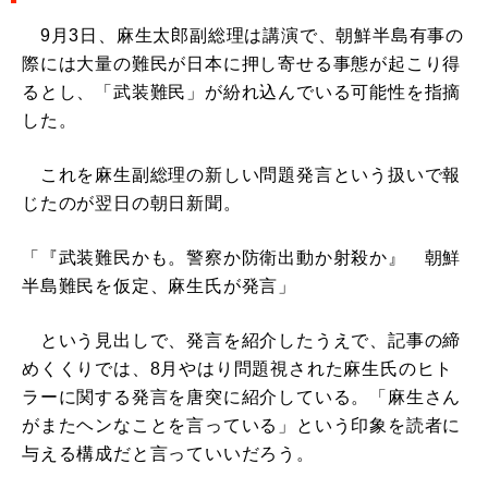
9月3日、麻生太郎副総理は講演で、朝鮮半島有事の
際には大量の難民が日本に押し寄せる事態が起こり得
るとし、「武装難民」が紛れ込んでいる可能性を指摘
した。
これを麻生副総理の新しい問題発言という扱いで報
じたのが翌日の朝日新聞。
「『武装難民かも。警察か防衛出動か射殺か』 朝鮮
半島難民を仮定、麻生氏が発言」
という見出しで、発言を紹介したうえで、記事の締
めくくりでは、8月やはり問題視された麻生氏のヒト
ラーに関する発言を唐突に紹介している。「麻生さん
がまたヘンなことを言っている」という印象を読者に
与える構成だと言っていいだろう。