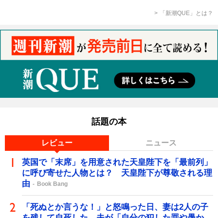
「新潮QUE」とは？
話題の本
レビュー
ニュース
英国で「末席」を用意された天皇陛下を「最前列」
に呼び寄せた人物とは？ 天皇陛下が尊敬される理
由
Book Bang
「死ぬとか言うな！」と怒鳴った日、妻は2人の子
を残して自死した…夫が「自分の犯した罪や愚か