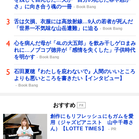
さ」に向き合う魂の一冊
Book Bang
舌は欠損、衣服には高放射線…9人の若者が死んだ
「世界一不気味な山岳遭難」に迫る
Book Bang
心を病んだ母が「4Lの大五郎」を飲み干しゲロまみ
れに…ノブコブ徳井が「感情を失くした」子供時代
を明かす
Book Bang
石田夏穂『わたしを庇わないで』人間のいいところ
よりも悪いところを書きたい【インタビュー】
Book Bang
おすすめ
創作にもリフレッシュにもガムを愛
用（ジャズピアニスト 山中千尋さ
ん）【LOTTE TIMES】
PR