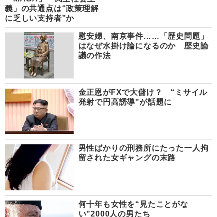
義」の共通点は“政策理解
に乏しい支持者”か
慰安婦、南京事件……「歴史問題」
はなぜ水掛け論になるのか 歴史論
議の作法
金正恩がFXで大儲け？ “ミサイル
発射で円高誘導”が話題に
男性ばかりの刑務所にたった一人拘
留された女ギャングの末路
何十年も女性を“見たことがな
い”2000人の男たち