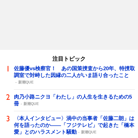
注目トピック
佐藤優vs検察官！ あの国策捜査から20年、特捜取
調室で対峙した因縁の二人がいま語り合ったこと
新潮QUE
肉乃小路ニクヨ「わたし」の人生を生きるための5
冊
新潮QUE
〈本人インタビュー〉渦中の当事者「佐藤二朗」は
何を語ったのか――「フジテレビ」で起きた「橋本
愛」とのハラスメント騒動
新潮QUE