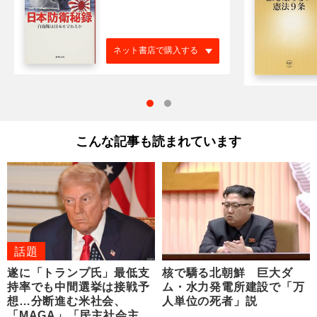
ネット書店で購入する
こんな記事も読まれています
話題
遂に「トランプ氏」最低支
核で驕る北朝鮮 巨大ダ
持率でも中間選挙は接戦予
ム・水力発電所建設で「万
想…分断進む米社会、
人単位の死者」説
「MAGA」「民主社会主