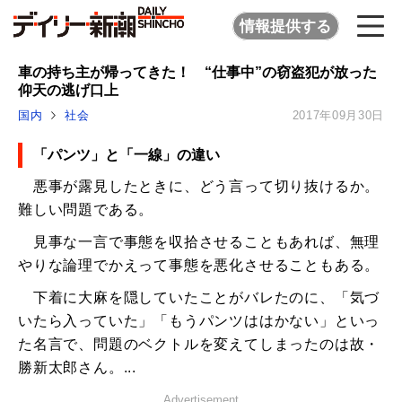
情報提供する
車の持ち主が帰ってきた！ “仕事中”の窃盗犯が放った
仰天の逃げ口上
国内
社会
2017年09月30日
「パンツ」と「一線」の違い
悪事が露見したときに、どう言って切り抜けるか。
難しい問題である。
見事な一言で事態を収拾させることもあれば、無理
やりな論理でかえって事態を悪化させることもある。
下着に大麻を隠していたことがバレたのに、「気づ
いたら入っていた」「もうパンツははかない」といっ
た名言で、問題のベクトルを変えてしまったのは故・
勝新太郎さん。...
Advertisement