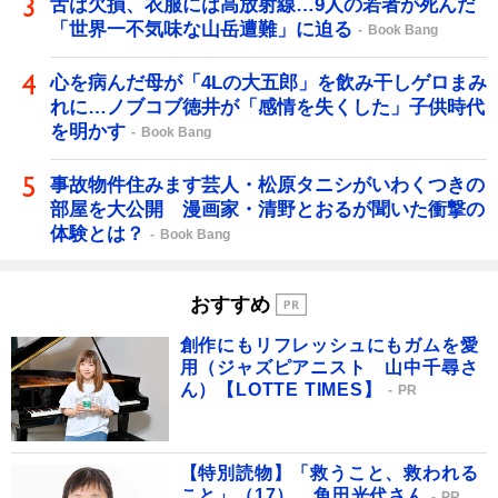
舌は欠損、衣服には高放射線…9人の若者が死んだ
「世界一不気味な山岳遭難」に迫る
Book Bang
心を病んだ母が「4Lの大五郎」を飲み干しゲロまみ
れに…ノブコブ徳井が「感情を失くした」子供時代
を明かす
Book Bang
事故物件住みます芸人・松原タニシがいわくつきの
部屋を大公開 漫画家・清野とおるが聞いた衝撃の
体験とは？
Book Bang
おすすめ
創作にもリフレッシュにもガムを愛
用（ジャズピアニスト 山中千尋さ
ん）【LOTTE TIMES】
PR
【特別読物】「救うこと、救われる
こと」（17） 角田光代さん
PR