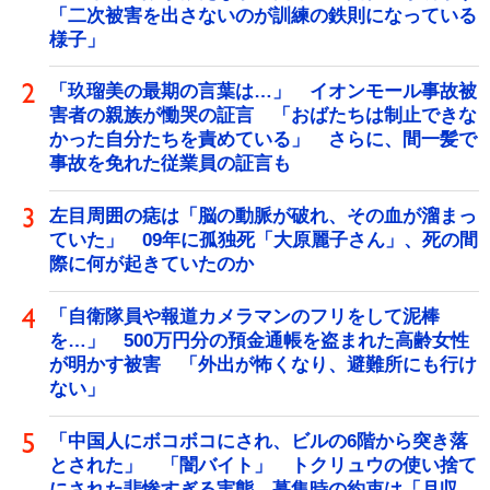
「二次被害を出さないのが訓練の鉄則になっている
様子」
「玖瑠美の最期の言葉は…」 イオンモール事故被
害者の親族が慟哭の証言 「おばたちは制止できな
かった自分たちを責めている」 さらに、間一髪で
事故を免れた従業員の証言も
左目周囲の痣は「脳の動脈が破れ、その血が溜まっ
ていた」 09年に孤独死「大原麗子さん」、死の間
際に何が起きていたのか
「自衛隊員や報道カメラマンのフリをして泥棒
を…」 500万円分の預金通帳を盗まれた高齢女性
が明かす被害 「外出が怖くなり、避難所にも行け
ない」
「中国人にボコボコにされ、ビルの6階から突き落
とされた」 「闇バイト」 トクリュウの使い捨て
にされた悲惨すぎる実態 募集時の約束は「月収