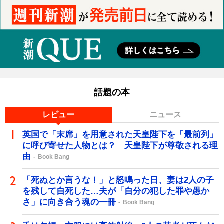
話題の本
レビュー
ニュース
英国で「末席」を用意された天皇陛下を「最前列」
に呼び寄せた人物とは？ 天皇陛下が尊敬される理
由
Book Bang
「死ぬとか言うな！」と怒鳴った日、妻は2人の子
を残して自死した…夫が「自分の犯した罪や愚か
さ」に向き合う魂の一冊
Book Bang