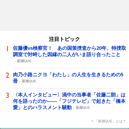
注目トピック
佐藤優vs検察官！ あの国策捜査から20年、特捜取
調室で対峙した因縁の二人がいま語り合ったこと
新潮QUE
肉乃小路ニクヨ「わたし」の人生を生きるための5
冊
新潮QUE
〈本人インタビュー〉渦中の当事者「佐藤二朗」は
何を語ったのか――「フジテレビ」で起きた「橋本
愛」とのハラスメント騒動
新潮QUE
「新潮QUE」とは？