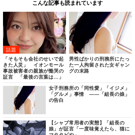
こんな記事も読まれています
話題
「そもそも会社のせいで起
男性ばかりの刑務所にたっ
きた人災」 イオンモール
た一人拘留された女ギャン
事故被害者の親族が慟哭の
グの末路
証言 「最後の言葉は…」
女子刑務所の「同性愛」「イジメ」
「グルメ」事情 ――「組長の娘」
の告白
【シャブ常用者の実態】「組長の
娘」が証言「一度味覚えたら、猫に
マタタビや」