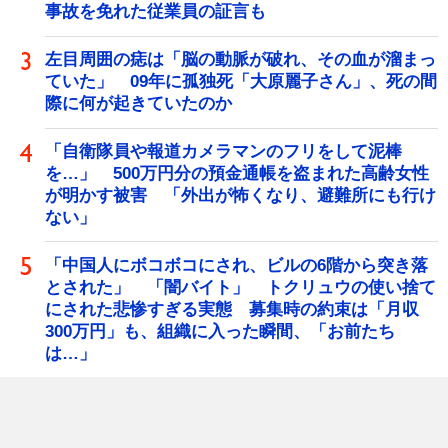
事故を免れた従業員の証言も
左目周囲の痣は「脳の動脈が破れ、その血が溜まっ
ていた」 09年に孤独死「大原麗子さん」、死の間
際に何が起きていたのか
「自衛隊員や報道カメラマンのフリをして泥棒
を…」 500万円分の預金通帳を盗まれた高齢女性
が明かす被害 「外出が怖くなり、避難所にも行け
ない」
「中国人にボコボコにされ、ビルの6階から突き落
とされた」 「闇バイト」 トクリュウの使い捨て
にされた悲惨すぎる実態 募集時の約束は「月収
300万円」も、組織に入った瞬間、「お前たち
は…」