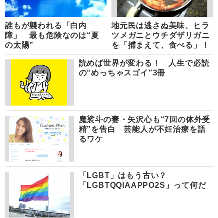
誰もが襲われる「白内
地元民は逃さぬ美味、ヒラ
障」 最も危険なのは“夏
ツメガニとウチダザリガニ
の太陽”
を「捕まえて、食べる」！
読めば世界が変わる！ 人生で必読
の“めっちゃスゴイ”3冊
魔裟斗の妻・矢沢心も“7回の体外受
精”を告白 芸能人が不妊治療を語
るワケ
「LGBT」はもう古い？
「LGBTQQIAAPPO2S」って何だ