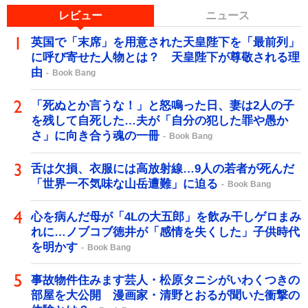
レビュー
ニュース
英国で「末席」を用意された天皇陛下を「最前列」
に呼び寄せた人物とは？ 天皇陛下が尊敬される理
由
Book Bang
「死ぬとか言うな！」と怒鳴った日、妻は2人の子
を残して自死した…夫が「自分の犯した罪や愚か
さ」に向き合う魂の一冊
Book Bang
舌は欠損、衣服には高放射線…9人の若者が死んだ
「世界一不気味な山岳遭難」に迫る
Book Bang
心を病んだ母が「4Lの大五郎」を飲み干しゲロまみ
れに…ノブコブ徳井が「感情を失くした」子供時代
を明かす
Book Bang
事故物件住みます芸人・松原タニシがいわくつきの
部屋を大公開 漫画家・清野とおるが聞いた衝撃の