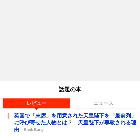
話題の本
レビュー
ニュース
英国で「末席」を用意された天皇陛下を「最前列」
に呼び寄せた人物とは？ 天皇陛下が尊敬される理
由
Book Bang