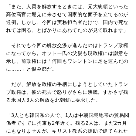
「また、人質を解放するときには、元大統領といった
高位高官に迎えに来させて国家的な面子を立てるのが
通例。しかし、今回は実務担当者だけで、国内で死な
れては困る、とばかりにあわてたのが見て取れます」
それでも今回の解放交渉が進んだのはトランプ政権
になってから。オットー氏の父親も現政権には謝意を
示し、前政権には「何回もワシントンに足を運んだの
に……」と恨み節だ。
だが、解放を政権の手柄にしようとしていたトラン
プ政権は、彼の死去で怒りがさらに沸騰。すかさず残
る米国人3人の解放を北朝鮮に要求した。
「3人とも韓国系の人で、1人は中朝国境地帯の貿易関
係者ですでに拘束も2年近く。残る2人は、まだ2カ月
にもなりませんが、キリスト教系の援助で建てられた