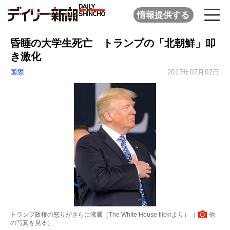
情報提供する
昏睡の大学生死亡 トランプの「北朝鮮」叩
き激化
国際
2017年07月02日
トランプ政権の怒りがさらに沸騰（The White House flickrより）（
他
の写真を見る
）