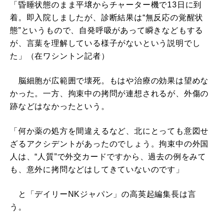
「昏睡状態のまま平壌からチャーター機で13日に到
着。即入院しましたが、診断結果は“無反応の覚醒状
態”というもので、自発呼吸があって瞬きなどもする
が、言葉を理解している様子がないという説明でし
た」（在ワシントン記者）
脳細胞が広範囲で壊死。もはや治療の効果は望めな
かった。一方、拘束中の拷問が連想されるが、外傷の
跡などはなかったという。
「何か薬の処方を間違えるなど、北にとっても意図せ
ざるアクシデントがあったのでしょう。拘束中の外国
人は、“人質”で外交カードですから、過去の例をみて
も、意外に拷問などはしてきていないのです」
と「デイリーNKジャパン」の高英起編集長は言
う。