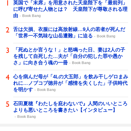
英国で「末席」を用意された天皇陛下を「最前列」
に呼び寄せた人物とは？ 天皇陛下が尊敬される理
由
Book Bang
舌は欠損、衣服には高放射線…9人の若者が死んだ
「世界一不気味な山岳遭難」に迫る
Book Bang
「死ぬとか言うな！」と怒鳴った日、妻は2人の子
を残して自死した…夫が「自分の犯した罪や愚か
さ」に向き合う魂の一冊
Book Bang
心を病んだ母が「4Lの大五郎」を飲み干しゲロまみ
れに…ノブコブ徳井が「感情を失くした」子供時代
を明かす
Book Bang
石田夏穂『わたしを庇わないで』人間のいいところ
よりも悪いところを書きたい【インタビュー】
Book Bang