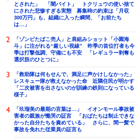
とされた」 「闇バイト」 トクリュウの使い捨て
にされた悲惨すぎる実態 募集時の約束は「月収
300万円」も、組織に入った瞬間、「お前たち
は…」
「ゾンビたばこ売人」と肩組みショット「小園海
斗」に注がれる“厳しい視線” 昨季の首位打者も今
季は打撃低調、守備にも不安 「レギュラー剥奪も
選択肢のひとつに」
「救助隊は何もせんで、満足に声かけしなかった」
レスキュー隊が救えなかった命 近隣住民が明かす
「二次被害を出さないのが訓練の鉄則になっている
様子」
「玖瑠美の最期の言葉は…」 イオンモール事故被
害者の親族が慟哭の証言 「おばたちは制止できな
かった自分たちを責めている」 さらに、間一髪で
事故を免れた従業員の証言も