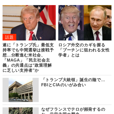
話題
遂に「トランプ氏」最低支
ロシア外交のカギを握る
持率でも中間選挙は接戦予
「プーチンに狙われる女性
想…分断進む米社会、
学者」とは
「MAGA」「民主社会主
義」の共通点は“政策理解
に乏しい支持者”か
「トランプ大統領」誕生の陰で…
FBIとCIAのいがみ合い
なぜフランスでテロが頻発するの