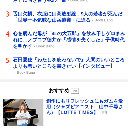
さ」に向き合う魂の一冊
Book Bang
舌は欠損、衣服には高放射線…9人の若者が死んだ
「世界一不気味な山岳遭難」に迫る
Book Bang
心を病んだ母が「4Lの大五郎」を飲み干しゲロまみ
れに…ノブコブ徳井が「感情を失くした」子供時代
を明かす
Book Bang
石田夏穂『わたしを庇わないで』人間のいいところ
よりも悪いところを書きたい【インタビュー】
Book Bang
おすすめ
創作にもリフレッシュにもガムを愛
用（ジャズピアニスト 山中千尋さ
ん）【LOTTE TIMES】
PR