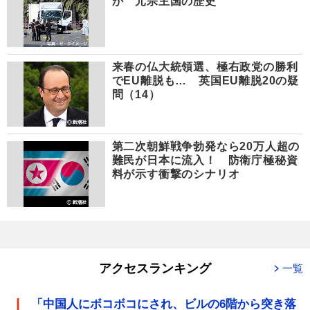
か 元宗主国の歴史
来春の仏大統領選、極右政党の勝利
でEU離脱も… 英国EU離脱20の疑
問（14）
第二次朝鮮戦争勃発なら20万人超の
難民が日本に流入！ 防衛庁極秘資
料が示す衝撃のシナリオ
アクセスランキング
一覧
「中国人にボコボコにされ、ビルの6階から突き落