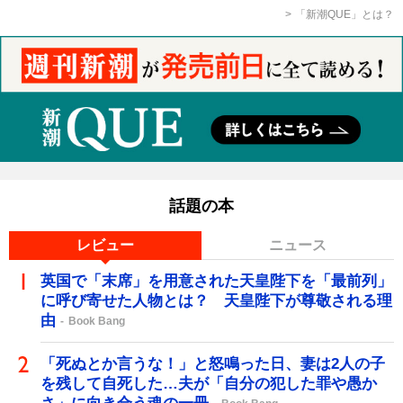
「新潮QUE」とは？
話題の本
レビュー
ニュース
英国で「末席」を用意された天皇陛下を「最前列」
に呼び寄せた人物とは？ 天皇陛下が尊敬される理
由
Book Bang
「死ぬとか言うな！」と怒鳴った日、妻は2人の子
を残して自死した…夫が「自分の犯した罪や愚か