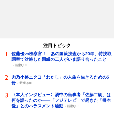
注目トピック
佐藤優vs検察官！ あの国策捜査から20年、特捜取
調室で対峙した因縁の二人がいま語り合ったこと
新潮QUE
肉乃小路ニクヨ「わたし」の人生を生きるための5
冊
新潮QUE
〈本人インタビュー〉渦中の当事者「佐藤二朗」は
何を語ったのか――「フジテレビ」で起きた「橋本
愛」とのハラスメント騒動
新潮QUE