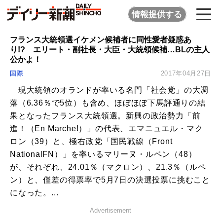
情報提供する
フランス大統領選イケメン候補者に同性愛者疑惑あ
り!? エリート・副社長・大臣・大統領候補…BLの主人
公かよ！
国際
2017年04月27日
現大統領のオランドが率いる名門「社会党」の大凋
落（6.36％で5位）も含め、ほぼほぼ下馬評通りの結
果となったフランス大統領選。新興の政治勢力「前
進！（En Marche!）」の代表、エマニュエル・マク
ロン（39）と、極右政党「国民戦線（Front
NationalFN）」を率いるマリーヌ・ルペン（48）
が、それぞれ、24.01％（マクロン）、21.3％（ルペ
ン）と、僅差の得票率で5月7日の決選投票に挑むこと
になった。...
Advertisement