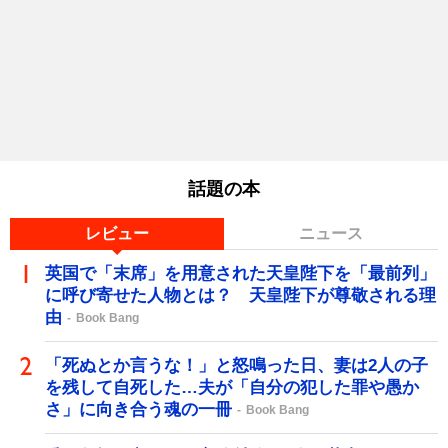
話題の本
レビュー
ニュース
英国で「末席」を用意された天皇陛下を「最前列」
に呼び寄せた人物とは？ 天皇陛下が尊敬される理
由
Book Bang
「死ぬとか言うな！」と怒鳴った日、妻は2人の子
を残して自死した…夫が「自分の犯した罪や愚か
さ」に向き合う魂の一冊
Book Bang