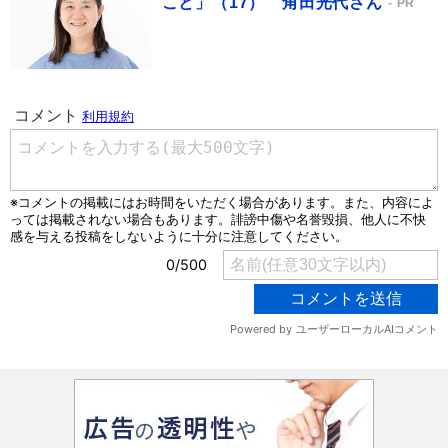
こと」（17） 角田光代さん
PR