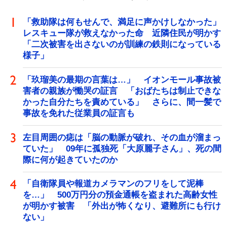
「救助隊は何もせんで、満足に声かけしなかった」
レスキュー隊が救えなかった命 近隣住民が明かす
「二次被害を出さないのが訓練の鉄則になっている
様子」
「玖瑠美の最期の言葉は…」 イオンモール事故被
害者の親族が慟哭の証言 「おばたちは制止できな
かった自分たちを責めている」 さらに、間一髪で
事故を免れた従業員の証言も
左目周囲の痣は「脳の動脈が破れ、その血が溜まっ
ていた」 09年に孤独死「大原麗子さん」、死の間
際に何が起きていたのか
「自衛隊員や報道カメラマンのフリをして泥棒
を…」 500万円分の預金通帳を盗まれた高齢女性
が明かす被害 「外出が怖くなり、避難所にも行け
ない」