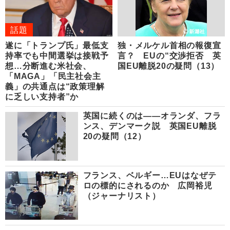
話題
遂に「トランプ氏」最低支
独・メルケル首相の報復宣
持率でも中間選挙は接戦予
言？ EUの“交渉拒否 英
想…分断進む米社会、
国EU離脱20の疑問（13）
「MAGA」「民主社会主
義」の共通点は“政策理解
に乏しい支持者”か
英国に続くのは――オランダ、フラ
ンス、デンマーク説 英国EU離脱
20の疑問（12）
フランス、ベルギー…EUはなぜテ
ロの標的にされるのか 広岡裕児
（ジャーナリスト）