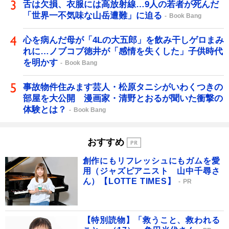
舌は欠損、衣服には高放射線…9人の若者が死んだ
「世界一不気味な山岳遭難」に迫る
Book Bang
心を病んだ母が「4Lの大五郎」を飲み干しゲロまみ
れに…ノブコブ徳井が「感情を失くした」子供時代
を明かす
Book Bang
事故物件住みます芸人・松原タニシがいわくつきの
部屋を大公開 漫画家・清野とおるが聞いた衝撃の
体験とは？
Book Bang
おすすめ
創作にもリフレッシュにもガムを愛
用（ジャズピアニスト 山中千尋さ
ん）【LOTTE TIMES】
PR
【特別読物】「救うこと、救われる