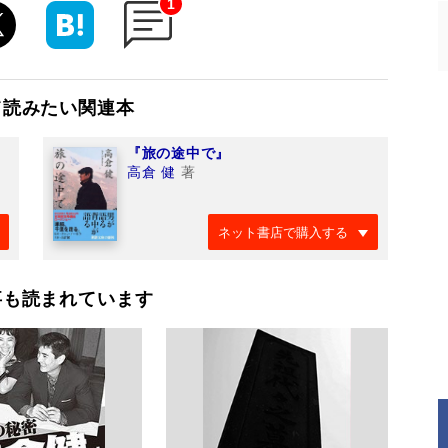
1
て読みたい関連本
『旅の途中で』
高倉 健
著
ネット書店で購入する
事も読まれています