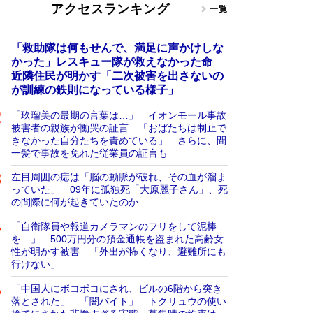
アクセスランキング
一覧
「救助隊は何もせんで、満足に声かけしな
かった」レスキュー隊が救えなかった命
近隣住民が明かす「二次被害を出さないの
が訓練の鉄則になっている様子」
「玖瑠美の最期の言葉は…」 イオンモール事故
被害者の親族が慟哭の証言 「おばたちは制止で
きなかった自分たちを責めている」 さらに、間
一髪で事故を免れた従業員の証言も
左目周囲の痣は「脳の動脈が破れ、その血が溜ま
っていた」 09年に孤独死「大原麗子さん」、死
の間際に何が起きていたのか
「自衛隊員や報道カメラマンのフリをして泥棒
を…」 500万円分の預金通帳を盗まれた高齢女
性が明かす被害 「外出が怖くなり、避難所にも
行けない」
「中国人にボコボコにされ、ビルの6階から突き
落とされた」 「闇バイト」 トクリュウの使い