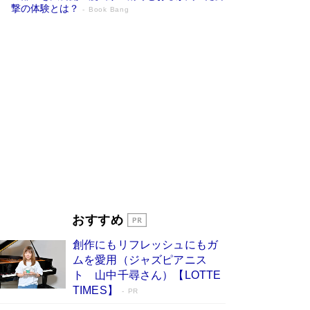
撃の体験とは？
Book Bang
追悼・東野圭吾さん 週間ベストセラーラ
ンキングに『容疑者Xの献身』『白夜行』
など代表作が並ぶ［文庫ベストセラー］
Book Bang
73歳でも働くしかない 「老後レス時代」に交通
誘導員の独白が話題
Book Bang
「なんで？ そんな馬鹿な……」90歳になった作
家・阿刀田高さんが、ひとり暮らしの生活を明か
す
Book Bang
竹内由恵の前に現れた「テレビ観ないんだよね
ぇ」という男性…夫を選んでテレ朝退社したワケ
Book Bang
おすすめ
和田秀樹の70代、80代向け新書がベスト3を独
創作にもリフレッシュにもガ
占 上半期1位にも選出［新書ベストセラー］
ムを愛用（ジャズピアニス
Book Bang
ト 山中千尋さん）【LOTTE
TIMES】
PR