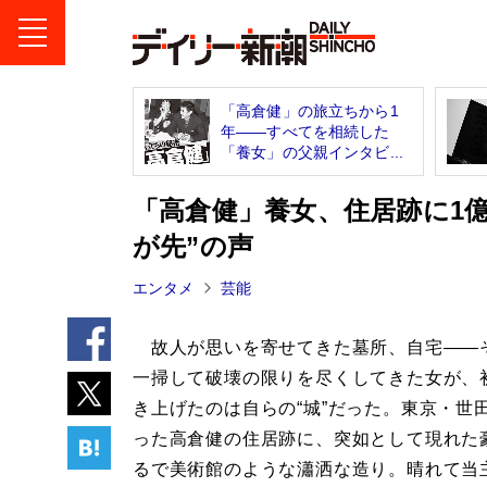
「高倉健」の旅立ちから1
年――すべてを相続した
「養女」の父親インタビ...
「高倉健」養女、住居跡に1億
が先”の声
エンタメ
芸能
故人が思いを寄せてきた墓所、自宅――
一掃して破壊の限りを尽くしてきた女が、
き上げたのは自らの“城”だった。東京・世
った高倉健の住居跡に、突如として現れた
るで美術館のような瀟洒な造り。晴れて当