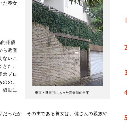
いだ養女
民的俳優
から遺産
えないこ
てきた。
高倉プロ
ものの、
。騒動に
東京・世田谷にあった高倉健の自宅
邸だったが、その主である養女は、健さんの親族や