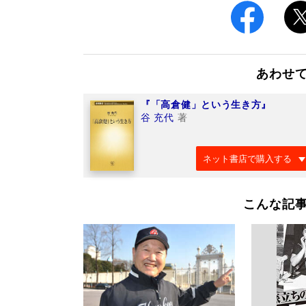
あわせ
『「高倉健」という生き方』
谷 充代
著
ネット書店で購入する
こんな記