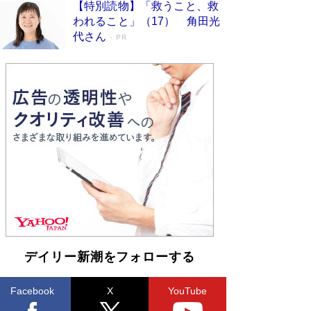
【特別読物】「救うこと、救
われること」（17） 角田光
代さん
PR
デイリー新潮をフォローする
Facebook
X
YouTube