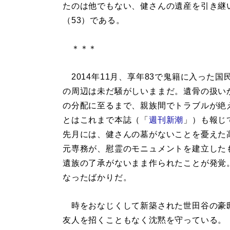
たのは他でもない、健さんの遺産を引き継
（53）である。
＊＊＊
2014年11月、享年83で鬼籍に入った国
の周辺は未だ騒がしいままだ。遺骨の扱い
の分配に至るまで、親族間でトラブルが絶
とはこれまで本誌（「
週刊新潮
」）も報じ
先月には、健さんの墓がないことを憂えた
元専務が、慰霊のモニュメントを建立した
遺族の了承がないまま作られたことが発覚
なったばかりだ。
時をおなじくして新築された世田谷の豪
友人を招くこともなく沈黙を守っている。