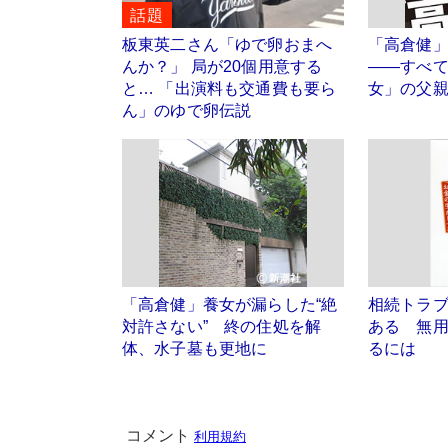
話題
板東英二さん「ゆで卵おまへ
「高倉健」
んか？」 局が20個用意する
――すべ
と… 「出演料も交通費も要ら
女」の父
ん」のゆで卵伝説
「高倉健」養女が漏らした“絶
相続トラ
対許さない” 終の住処を解
ある 無
体、水子墓も更地に
るには