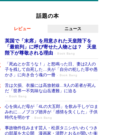
話題の本
レビュー
ニュース
英国で「末席」を用意された天皇陛下を
「最前列」に呼び寄せた人物とは？ 天皇
陛下が尊敬される理由
Book Bang
「死ぬとか言うな！」と怒鳴った日、妻は2人の
子を残して自死した…夫が「自分の犯した罪や愚
かさ」に向き合う魂の一冊
Book Bang
舌は欠損、衣服には高放射線…9人の若者が死ん
だ「世界一不気味な山岳遭難」に迫る
Book Bang
心を病んだ母が「4Lの大五郎」を飲み干しゲロま
みれに…ノブコブ徳井が「感情を失くした」子供
時代を明かす
Book Bang
事故物件住みます芸人・松原タニシがいわくつき
の部屋を大公開 漫画家・清野とおるが聞いた衝