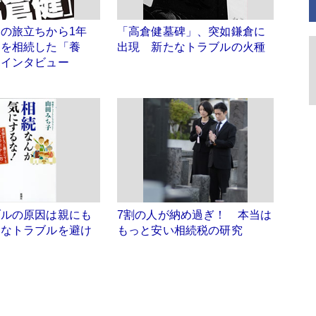
の旅立ちから1年
「高倉健墓碑」、突如鎌倉に
てを相続した「養
出現 新たなトラブルの火種
親インタビュー
ブルの原因は親にも
7割の人が納め過ぎ！ 本当は
用なトラブルを避け
もっと安い相続税の研究