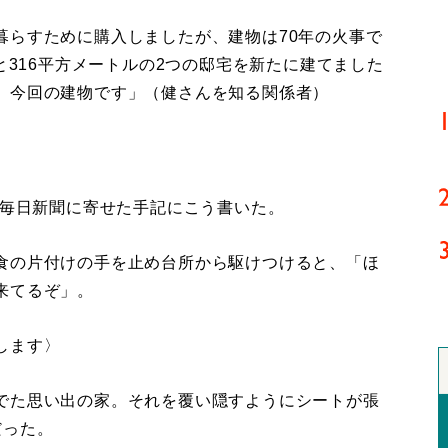
暮らすために購入しましたが、建物は70年の火事で
と316平方メートルの2つの邸宅を新たに建てました
、今回の建物です」（健さんを知る関係者）
付毎日新聞に寄せた手記にこう書いた。
食の片付けの手を止め台所から駆けつけると、「ほ
来てるぞ」。
します〉
でた思い出の家。それを覆い隠すようにシートが張
だった。