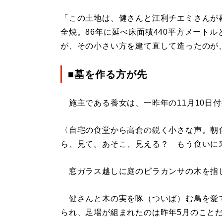
「この土地は、健さんと江利チエミさんが
全焼。86年に延べ床面積440平方メートル
が、その小さい方を建て直して造ったのが
■墓を作る方が先
施主である養女は、一昨年の11月10日
〈自宅の食堂から高倉の鋭く小さな声。朝
ら、見て。あそこ、見える？ もう食いに
窓ガラス越しに庭のピラカンサの木を指
健さんと木の実を啄（ついば）む鳥を愛
られ、足場が組まれたのは昨年5月のこと