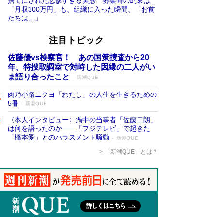
捨てにされた悲惨すぎる実態 募集時の約束は
「月収300万円」も、組織に入った瞬間、「お前
たちは…」
注目トピック
佐藤優vs検察官！ あの国策捜査から20
年、特捜取調室で対峙した因縁の二人がい
ま語り合ったこと
新潮QUE
肉乃小路ニクヨ「わたし」の人生を生きるための
5冊
新潮QUE
〈本人インタビュー〉渦中の当事者「佐藤二朗」
は何を語ったのか――「フジテレビ」で起きた
「橋本愛」とのハラスメント騒動
新潮QUE
「新潮QUE」とは？