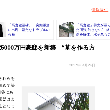
情報提供
「高倉健墓碑」、突如鎌倉
「高倉健」養女が漏
に出現 新たなトラブルの
た“絶対許さない” 
火種
処を解体、水子墓も更.
5000万円豪邸を新築 “墓を作る方
2017年04月24日
それらを
初めて築
田谷にあ
豪邸はま
主となっ