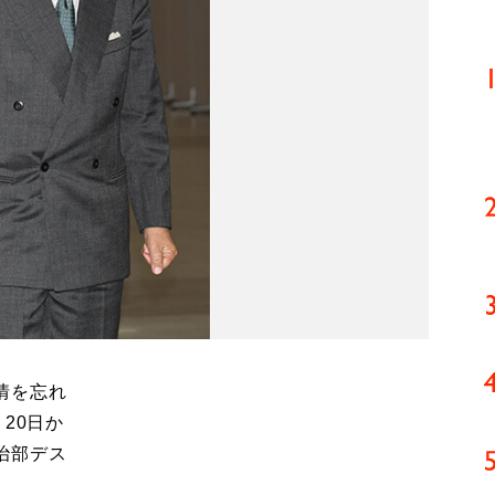
情を忘れ
20日か
治部デス