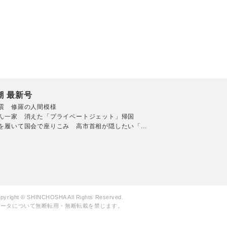
潮 最新号
震 修羅の人間模様
ん一家 消えた「プライベートジェット」帰国
を履いて国会で座りこみ 高市首相が隠したい「...
pyright © SHINCHOSHA All Rights Reserved.
データについて無断転用・無断転載を禁じます。