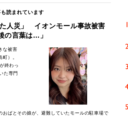
事も読まれています
た人災」 イオンモール事故被害
後の言葉は…」
きな被害
島町）。
導が終わっ
いた専門
のおばとその娘が、避難していたモールの駐車場で