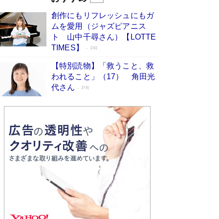
びる」俳優・高嶋政伸が家族に教わっ
創作にもリフレッシュにもガ
た“人を育てるコツ”…芸への考え方を明か
ムを愛用（ジャズピアニス
す
Book Bang
ト 山中千尋さん）【LOTTE
「『火垂るの墓』は、大嘘である」原作者が抱き
TIMES】
PR
続けた“自責の念”とは…「自己憐憫は描きたくな
い」監督が徹底的にこだわったこと（後編） #
【特別読物】「救うこと、救
戦争の記憶
Book Bang
われること」（17） 角田光
代さん
美輪明宏 晩年の回答を集めた『ほほえんで生き
PR
るための人生相談』がランクイン［エンターテイ
メントベストセラー］
Book Bang
「宇宙兄弟」最終46巻がベストセラー1位 宇宙
開発への関心を押し上げた18年の物語に幕 特装
版には「宇宙で描かれたマンガ」も収録
Book Bang
「不意に涙が出そうに…」高嶋政伸が明かし
た“13歳の娘を暴行する役”への葛藤 インティマ
シーコーディネーターに支えられたNHK『大奥』
の裏側
Book Bang