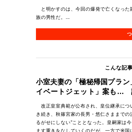
と明かすのは、今回の爆発で亡くなった雑
族の男性だ。...
つ
こんな記
小室夫妻の「極秘帰国プラン
イベートジェット」案も… 
改正皇室典範が公布され、皇位継承につ
き続き、秋篠宮家の長男・悠仁さままでの
るがせにしない”こととなった。皇嗣家は
ます重きをなしていくのだが、一方で米国