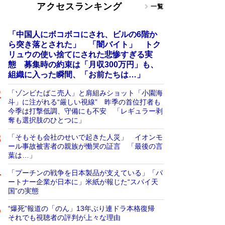
アクセスランキング
一覧
「中国人にボコボコにされ、ビルの6階か
ら突き落とされた」 「闇バイト」 トク
リュウの使い捨てにされた悲惨すぎる実
態 募集時の約束は「月収300万円」も、
組織に入った瞬間、「お前たちは…」
「ゾンビたばこ売人」と肩組みショット「小園海
斗」に注がれる“厳しい視線” 昨季の首位打者も
今季は打撃低調、守備にも不安 「レギュラー剥
奪も選択肢のひとつに」
「そもそも会社のせいで起きた人災」 イオンモ
ール事故被害者の親族が慟哭の証言 「最後の言
葉は…」
「プーチンの戦争を日本製品が支えている」「パ
ートナー企業が日本に」米紙が報じた“スパイ天
国”の実態
“爆死”報道の「のん」13年ぶり連ドラ本格復帰
それでも視聴者の評判が上々な理由