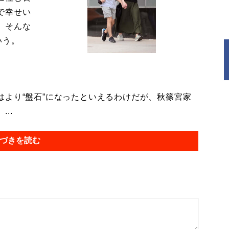
で幸せい
。そんな
いう。
より“盤石”になったといえるわけだが、秋篠宮家
..
づきを読む