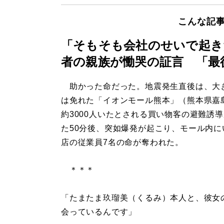
こんな記
「そもそも会社のせいで起き
者の親族が慟哭の証言 「最
助かった命だった。地震発生直後は、大
は免れた「イオンモール熊本」（熊本県嘉
約3000人いたとされる買い物客の避難誘
た50分後、突如爆発が起こり、モール内に
店の従業員7名の命が奪われた。
＊＊＊
「たまたま玖瑠美（くるみ）本人と、彼女
会っているんです」