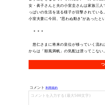
女・眞子さんと夫の小室圭さんは家族三人
っぱいの生活を送る様子が目撃されている
小室夫妻に今回、“思わぬ動き”があったと
＊＊＊
悠仁さまに将来の皇位が移っていく流れは
からは「順風満帆」の気配は漂ってこない。.
つ