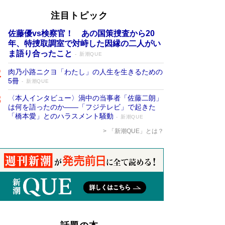
注目トピック
佐藤優vs検察官！ あの国策捜査から20
年、特捜取調室で対峙した因縁の二人がい
ま語り合ったこと
新潮QUE
肉乃小路ニクヨ「わたし」の人生を生きるための
5冊
新潮QUE
〈本人インタビュー〉渦中の当事者「佐藤二朗」
は何を語ったのか――「フジテレビ」で起きた
「橋本愛」とのハラスメント騒動
新潮QUE
「新潮QUE」とは？