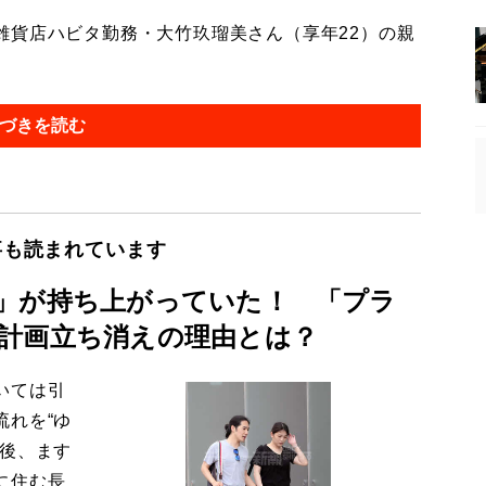
貨店ハビタ勤務・大竹玖瑠美さん（享年22）の親
づきを読む
事も読まれています
」が持ち上がっていた！ 「プラ
計画立ち消えの理由とは？
いては引
流れを“ゆ
今後、ます
に住む長