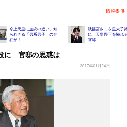
情報提供
今上天皇に血統の近い、知
秋篠宮さまを皇太子
られざる「男系男子」の存
に 天皇陛下を怖れ
在が！
官邸
役に 官邸の思惑は
2017年01月24日