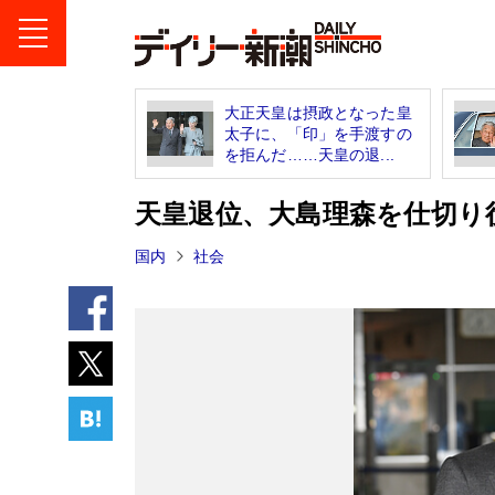
大正天皇は摂政となった皇
太子に、「印」を手渡すの
を拒んだ……天皇の退...
天皇退位、大島理森を仕切り
国内
社会