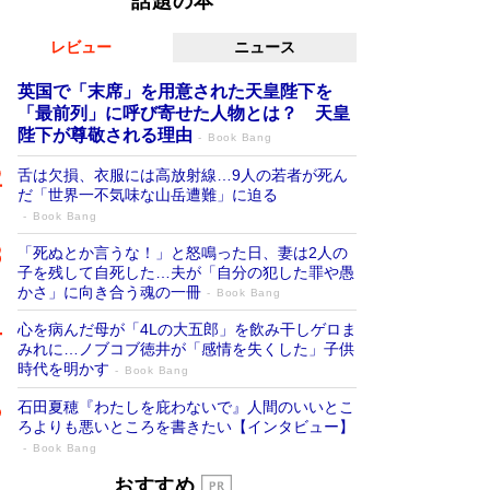
話題の本
レビュー
ニュース
英国で「末席」を用意された天皇陛下を
「最前列」に呼び寄せた人物とは？ 天皇
陛下が尊敬される理由
Book Bang
舌は欠損、衣服には高放射線…9人の若者が死ん
だ「世界一不気味な山岳遭難」に迫る
Book Bang
「死ぬとか言うな！」と怒鳴った日、妻は2人の
子を残して自死した…夫が「自分の犯した罪や愚
かさ」に向き合う魂の一冊
Book Bang
心を病んだ母が「4Lの大五郎」を飲み干しゲロま
みれに…ノブコブ徳井が「感情を失くした」子供
時代を明かす
Book Bang
石田夏穂『わたしを庇わないで』人間のいいとこ
ろよりも悪いところを書きたい【インタビュー】
Book Bang
「叱って伸びるやつは、褒めたらもっと伸
おすすめ