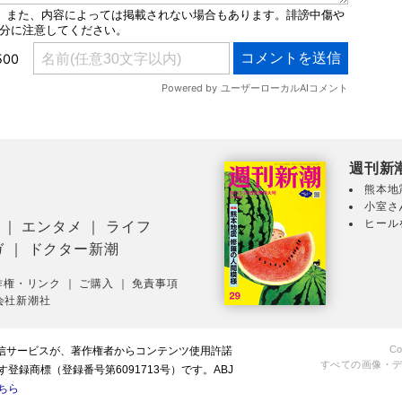
週刊新
熊本地
小室さ
ヒール
｜
エンタメ
｜
ライフ
ガ
｜
ドクター新潮
作権・リンク
｜
ご購入
｜
免責事項
会社新潮社
Co
配信サービスが、著作権者からコンテンツ使用許諾
すべての画像・
録商標（登録番号第6091713号）です。ABJ
ちら