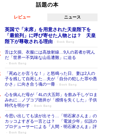
話題の本
レビュー
ニュース
英国で「末席」を用意された天皇陛下を
「最前列」に呼び寄せた人物とは？ 天皇
陛下が尊敬される理由
Book Bang
舌は欠損、衣服には高放射線…9人の若者が死ん
だ「世界一不気味な山岳遭難」に迫る
Book Bang
「死ぬとか言うな！」と怒鳴った日、妻は2人の
子を残して自死した…夫が「自分の犯した罪や愚
かさ」に向き合う魂の一冊
Book Bang
心を病んだ母が「4Lの大五郎」を飲み干しゲロま
みれに…ノブコブ徳井が「感情を失くした」子供
時代を明かす
Book Bang
今思い出しても涙が出そう…「明石家さんま」の
カッコよすぎる一言とは？ 「電波少年」伝説の
プロデューサーによる『人間・明石家さんま』評
Book Bang