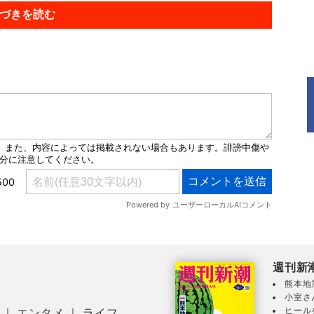
づきを読む
週刊新
熊本地
小室さ
ヒール
｜
エンタメ
｜
ライフ