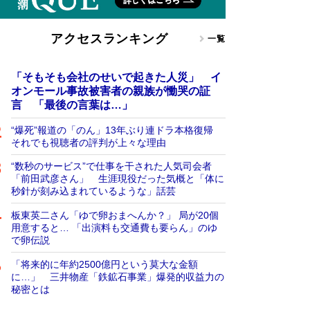
アクセスランキング
一覧
「そもそも会社のせいで起きた人災」 イ
オンモール事故被害者の親族が慟哭の証
言 「最後の言葉は…」
“爆死”報道の「のん」13年ぶり連ドラ本格復帰
それでも視聴者の評判が上々な理由
“数秒のサービス”で仕事を干された人気司会者
「前田武彦さん」 生涯現役だった気概と「体に
秒針が刻み込まれているような」話芸
板東英二さん「ゆで卵おまへんか？」 局が20個
用意すると… 「出演料も交通費も要らん」のゆ
で卵伝説
「将来的に年約2500億円という莫大な金額
に…」 三井物産「鉄鉱石事業」爆発的収益力の
秘密とは