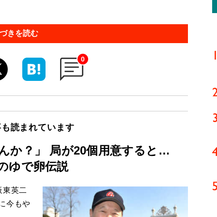
づきを読む
0
事も読まれています
んか？」 局が20個用意すると…
のゆで卵伝説
板東英二
に今もや