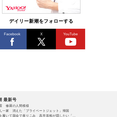
デイリー新潮をフォローする
Facebook
X
YouTube
潮 最新号
震 修羅の人間模様
ん一家 消えた「プライベートジェット」帰国
を履いて国会で座りこみ 高市首相が隠したい「...