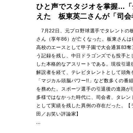
ひと声でスタジオを掌握…「
えた 板東英二さんが「司会
7月22日、元プロ野球選手でタレントの
さん（享年86）が亡くなった。板東さんは
高校のエースとして甲子園で大会通算83奪
う記録を残し、中日ドラゴンズでも投手と
した本格的なアスリートである。現役引退
解説者を経て、テレビタレントとして頭角
「マジカル頭脳パワー!!」など数多くの番
を務めた。スポーツ選手の引退後の進路が
多様ではなかった時代に、司会者、タレン
として実績を残した異例の存在だった。【
田／お笑い評論家】
...