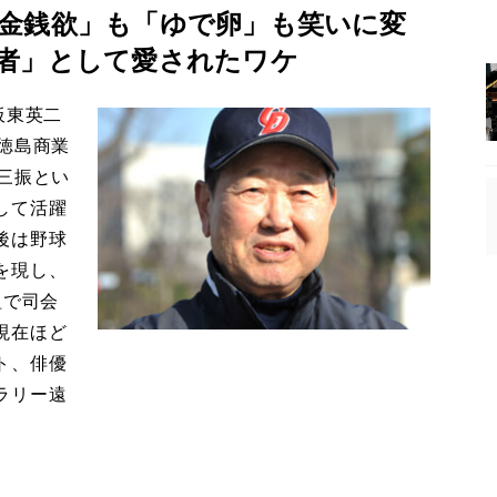
金銭欲」も「ゆで卵」も笑いに変
者」として愛されたワケ
板東英二
徳島商業
三振とい
して活躍
後は野球
を現し、
組で司会
現在ほど
ト、俳優
ラリー遠