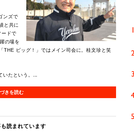
ゴンズで
績と共に
ソードで
活躍の場を
「THE ビッグ！」ではメイン司会に。桂文珍と笑
たという。...
づきを読む
事も読まれています