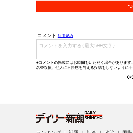
つ
ランキング
｜
話題
｜
社会
｜
政治
｜
国際