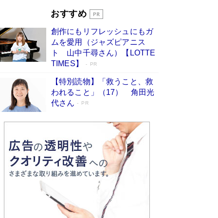
「宇宙兄弟」最終46巻がベストセラー1
おすすめ
位 宇宙開発への関心を押し上げた18年の
創作にもリフレッシュにもガ
物語に幕 特装版には「宇宙で描かれたマ
ムを愛用（ジャズピアニス
ンガ」も収録
Book Bang
ト 山中千尋さん）【LOTTE
美輪明宏 晩年の回答を集めた『ほほえんで生き
TIMES】
PR
るための人生相談』がランクイン［エンターテイ
メントベストセラー］
Book Bang
【特別読物】「救うこと、救
われること」（17） 角田光
「『火垂るの墓』は、大嘘である」原作者が抱き
代さん
続けた“自責の念”とは…「自己憐憫は描きたくな
PR
い」監督が徹底的にこだわったこと（後編） #
戦争の記憶
Book Bang
皇室はなぜ世界から尊敬されているのか？ 「天
皇陛下はお元気でおられるか」がサウジ国王の第
一声になる理由
Book Bang
東野圭吾、伊坂幸太郎の人気シリーズ最新作どち
らも文庫化 映画化された直木賞受賞作もランク
イン［文庫ベストセラー］
Book Bang