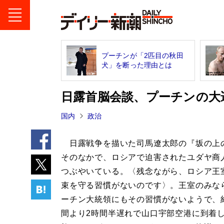
プーチンが「2匹目の秋田
犬」を断った理由とは
日露首脳会談、プーチンの大
国内
政治
日露戦争を描いた司馬遼太郎の『坂の上
そのなかで、ロシアで迫害されたユダヤ商
つぶやいている。〈残念ながら、ロシア王
束を守る習慣がないのです〉。王室のみな
ーチン大統領にもその習慣がないようで、
間より2時間半遅れで山口宇部空港に到着