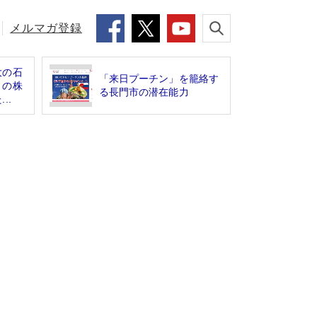
メルマガ登録
大の石
「来日プーチン」を籠絡す
〉の株
る長門市の潜在能力
..