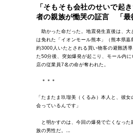
「そもそも会社のせいで起き
者の親族が慟哭の証言 「最
助かった命だった。地震発生直後は、大
は免れた「イオンモール熊本」（熊本県嘉
約3000人いたとされる買い物客の避難誘
た50分後、突如爆発が起こり、モール内に
店の従業員7名の命が奪われた。
＊＊＊
「たまたま玖瑠美（くるみ）本人と、彼女
会っているんです」
と明かすのは、今回の爆発で亡くなった雑
族の男性だ。...