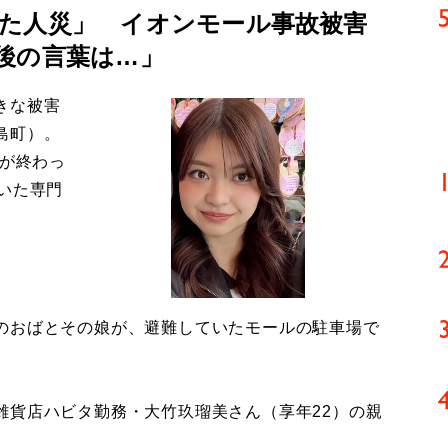
た人災」 イオンモール事故被害
後の言葉は…」
きな被害
島町）。
導が終わっ
いた専門
のおばとその娘が、避難していたモールの駐車場で
貨店ハビタ勤務・大竹玖瑠美さん（享年22）の親