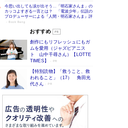
今思い出しても涙が出そう…「明石家さんま」の
カッコよすぎる一言とは？ 「電波少年」伝説の
プロデューサーによる『人間・明石家さんま』評
Book Bang
「宇宙兄弟」最終46巻がベストセラー1
おすすめ
位 宇宙開発への関心を押し上げた18年の
創作にもリフレッシュにもガ
物語に幕 特装版には「宇宙で描かれたマ
ムを愛用（ジャズピアニス
ンガ」も収録
Book Bang
ト 山中千尋さん）【LOTTE
美輪明宏 晩年の回答を集めた『ほほえんで生き
TIMES】
PR
るための人生相談』がランクイン［エンターテイ
メントベストセラー］
Book Bang
【特別読物】「救うこと、救
われること」（17） 角田光
「『火垂るの墓』は、大嘘である」原作者が抱き
代さん
続けた“自責の念”とは…「自己憐憫は描きたくな
PR
い」監督が徹底的にこだわったこと（後編） #
戦争の記憶
Book Bang
皇室はなぜ世界から尊敬されているのか？ 「天
皇陛下はお元気でおられるか」がサウジ国王の第
一声になる理由
Book Bang
東野圭吾、伊坂幸太郎の人気シリーズ最新作どち