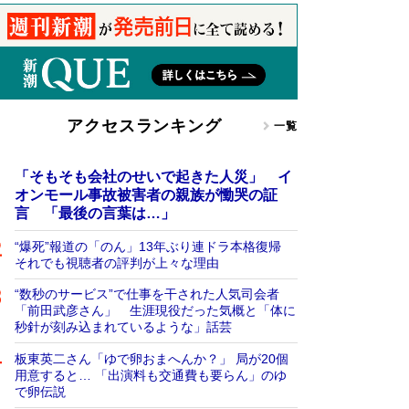
アクセスランキング
一覧
「そもそも会社のせいで起きた人災」 イ
オンモール事故被害者の親族が慟哭の証
言 「最後の言葉は…」
“爆死”報道の「のん」13年ぶり連ドラ本格復帰
それでも視聴者の評判が上々な理由
“数秒のサービス”で仕事を干された人気司会者
「前田武彦さん」 生涯現役だった気概と「体に
秒針が刻み込まれているような」話芸
板東英二さん「ゆで卵おまへんか？」 局が20個
用意すると… 「出演料も交通費も要らん」のゆ
で卵伝説