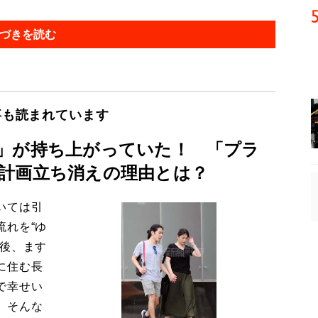
づきを読む
事も読まれています
」が持ち上がっていた！ 「プラ
計画立ち消えの理由とは？
いては引
流れを“ゆ
今後、ます
に住む長
で幸せい
。そんな