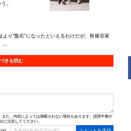
いう。
より“盤石”になったといえるわけだが、秋篠宮家
..
づきを読む