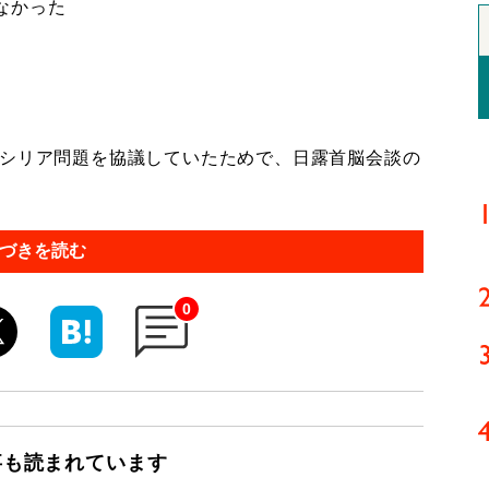
なかった
シリア問題を協議していたためで、日露首脳会談の
づきを読む
0
事も読まれています