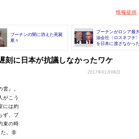
情報提供
プーチンがロシア最
プーチンの闇に消えた死屍
油会社〈ロスネフチ
累々
を日本に渡さなかった.
遅刻に日本が抗議しなかったワケ
2017年01月06日
の雲』。
人がこう
室には約
らず、プ
約束の時
した。非