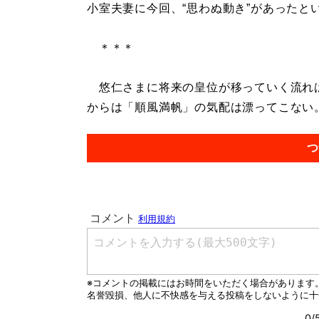
小室夫妻に今回、“思わぬ動き”があったと
＊＊＊
悠仁さまに将来の皇位が移っていく流れは
からは「順風満帆」の気配は漂ってこない。.
つ