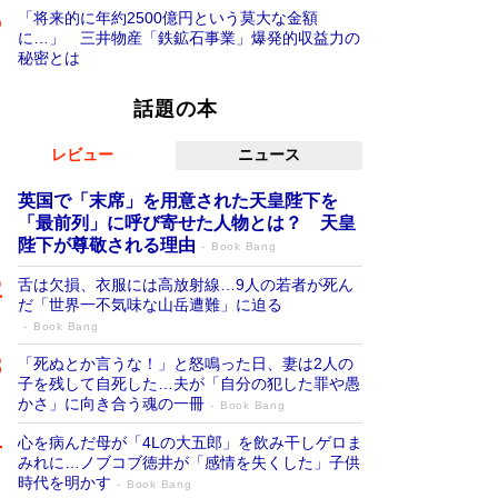
「将来的に年約2500億円という莫大な金額
に…」 三井物産「鉄鉱石事業」爆発的収益力の
秘密とは
話題の本
レビュー
ニュース
英国で「末席」を用意された天皇陛下を
「最前列」に呼び寄せた人物とは？ 天皇
陛下が尊敬される理由
Book Bang
舌は欠損、衣服には高放射線…9人の若者が死ん
だ「世界一不気味な山岳遭難」に迫る
Book Bang
「死ぬとか言うな！」と怒鳴った日、妻は2人の
子を残して自死した…夫が「自分の犯した罪や愚
かさ」に向き合う魂の一冊
Book Bang
心を病んだ母が「4Lの大五郎」を飲み干しゲロま
みれに…ノブコブ徳井が「感情を失くした」子供
時代を明かす
Book Bang