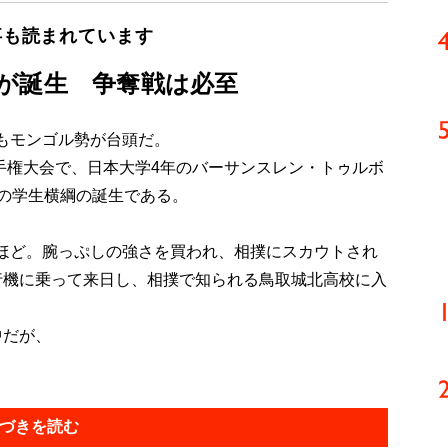
事も読まれています
が誕生 争奪戦は必至
もモンゴル勢が台頭だ。
手権大会で、日本大学4年のバーサンスレン・トゥルボ
初の学生横綱の誕生である。
ほど。腕っぷしの強さを買われ、相撲にスカウトされ
行機に乗って来日し、相撲で知られる鳥取城北高校に入
中だが、
づきを読む