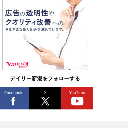
Book Bang
「『火垂るの墓』は、大嘘である」原作者が抱き
続けた“自責の念”とは…「自己憐憫は描きたくな
い」監督が徹底的にこだわったこと（後編） #
戦争の記憶
Book Bang
デイリー新潮をフォローする
Facebook
X
YouTube