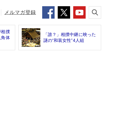
メルマガ登録
が相撲
「誰？」相撲中継に映った
八角体
謎の“和装女性”4人組