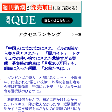
アクセスランキング
一覧
「中国人にボコボコにされ、ビルの6階か
ら突き落とされた」 「闇バイト」 トク
リュウの使い捨てにされた悲惨すぎる実
態 募集時の約束は「月収300万円」も、
組織に入った瞬間、「お前たちは…」
「ゾンビたばこ売人」と肩組みショット「小園海
斗」に注がれる“厳しい視線” 昨季の首位打者も
今季は打撃低調、守備にも不安 「レギュラー剥
奪も選択肢のひとつに」
「救助隊は何もせんで、満足に声かけしなかっ
た」レスキュー隊が救えなかった命 近隣住民が
明かす「二次被害を出さないのが訓練の鉄則にな