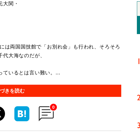
元大関・
日には両国国技館で「お別れ会」も行われ、そろそろ
千代大海なのだが、
ているとは言い難い。...
づきを読む
0