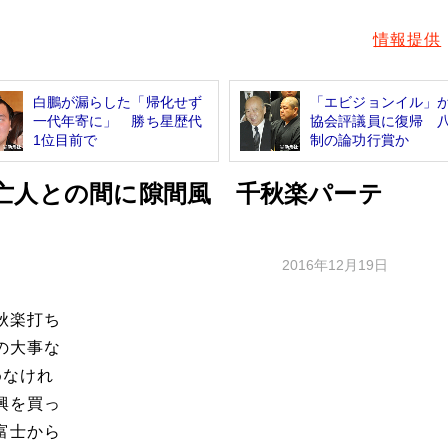
情報提供
白鵬が漏らした「帰化せず
「エビジョンイル」
一代年寄に」 勝ち星歴代
協会評議員に復帰 
1位目前で
制の論功行賞か
亡人との間に隙間風 千秋楽パーテ
2016年12月19日
秋楽打ち
の大事な
めなけれ
興を買っ
富士から