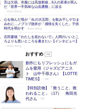
舌は欠損、衣服には高放射線…9人の若者が死ん
だ「世界一不気味な山岳遭難」に迫る
Book Bang
心を病んだ母が「4Lの大五郎」を飲み干しゲロま
みれに…ノブコブ徳井が「感情を失くした」子供
時代を明かす
Book Bang
石田夏穂『わたしを庇わないで』人間のいいとこ
ろよりも悪いところを書きたい【インタビュー】
Book Bang
73歳でも働くしかない 「老後レス時代」
おすすめ
に交通誘導員の独白が話題
Book Bang
創作にもリフレッシュにもガ
「なんで？ そんな馬鹿な……」90歳になった作
ムを愛用（ジャズピアニス
家・阿刀田高さんが、ひとり暮らしの生活を明か
ト 山中千尋さん）【LOTTE
す
Book Bang
TIMES】
PR
追悼・東野圭吾さん 週間ベストセラーランキン
【特別読物】「救うこと、救
グに『容疑者Xの献身』『白夜行』など代表作が
われること」（17） 角田光
並ぶ［文庫ベストセラー］
Book Bang
代さん
PR
和田秀樹の70代、80代向け新書がベスト3を独
占 上半期1位にも選出［新書ベストセラー］