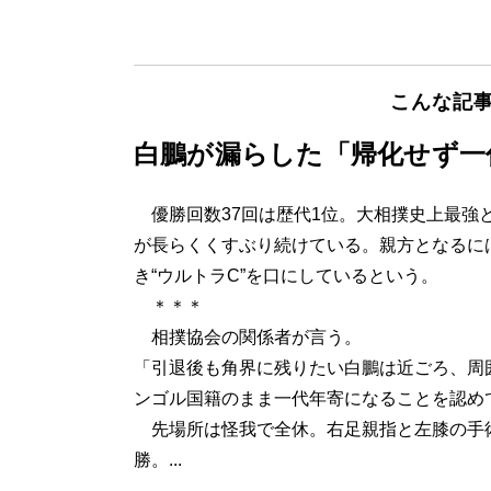
こんな記
白鵬が漏らした「帰化せず一
優勝回数37回は歴代1位。大相撲史上最強
が長らくくすぶり続けている。親方となるに
き“ウルトラC”を口にしているという。
＊＊＊
相撲協会の関係者が言う。
「引退後も角界に残りたい白鵬は近ごろ、周
ンゴル国籍のまま一代年寄になることを認め
先場所は怪我で全休。右足親指と左膝の手術
勝。...