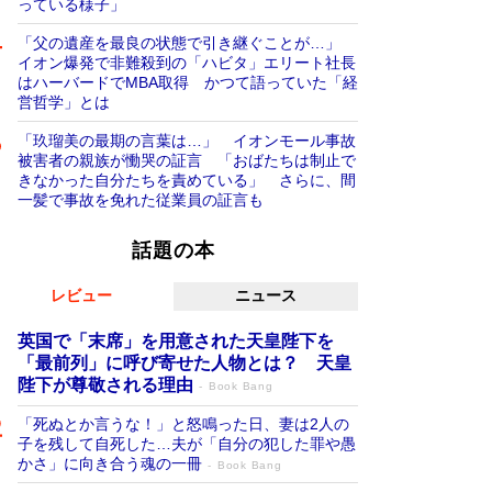
っている様子」
「父の遺産を最良の状態で引き継ぐことが…」
イオン爆発で非難殺到の「ハビタ」エリート社長
はハーバードでMBA取得 かつて語っていた「経
営哲学」とは
「玖瑠美の最期の言葉は…」 イオンモール事故
被害者の親族が慟哭の証言 「おばたちは制止で
きなかった自分たちを責めている」 さらに、間
一髪で事故を免れた従業員の証言も
話題の本
レビュー
ニュース
英国で「末席」を用意された天皇陛下を
「最前列」に呼び寄せた人物とは？ 天皇
陛下が尊敬される理由
Book Bang
「死ぬとか言うな！」と怒鳴った日、妻は2人の
子を残して自死した…夫が「自分の犯した罪や愚
かさ」に向き合う魂の一冊
Book Bang