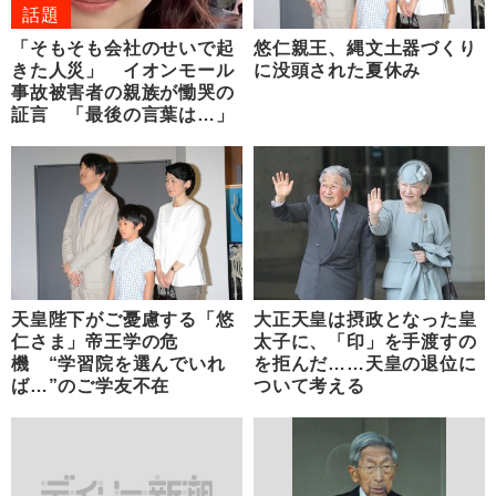
話題
「そもそも会社のせいで起
悠仁親王、縄文土器づくり
きた人災」 イオンモール
に没頭された夏休み
事故被害者の親族が慟哭の
証言 「最後の言葉は…」
天皇陛下がご憂慮する「悠
大正天皇は摂政となった皇
仁さま」帝王学の危
太子に、「印」を手渡すの
機 “学習院を選んでいれ
を拒んだ……天皇の退位に
ば…”のご学友不在
ついて考える