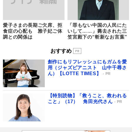
愛子さまの長期ご欠席、拒
「罪もない中国の人民にた
食症の心配も 雅子妃ご体
いして……」薨去された三
調との関係は
笠宮殿下の“斬新なお言葉”
おすすめ
創作にもリフレッシュにもガムを愛
用（ジャズピアニスト 山中千尋さ
ん）【LOTTE TIMES】
PR
【特別読物】「救うこと、救われる
こと」（17） 角田光代さん
PR