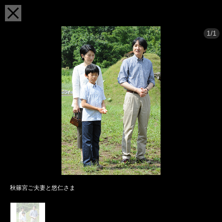
1/1
秋篠宮ご夫妻と悠仁さま