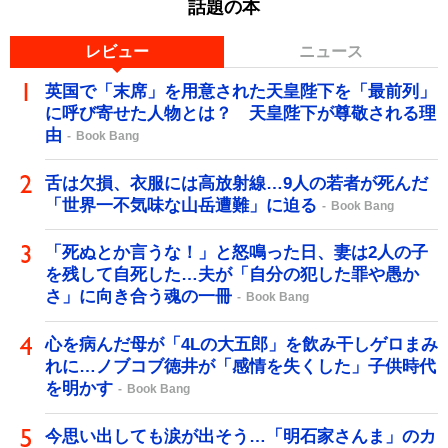
話題の本
レビュー
ニュース
英国で「末席」を用意された天皇陛下を「最前列」
に呼び寄せた人物とは？ 天皇陛下が尊敬される理
由
Book Bang
舌は欠損、衣服には高放射線…9人の若者が死んだ
「世界一不気味な山岳遭難」に迫る
Book Bang
「死ぬとか言うな！」と怒鳴った日、妻は2人の子
を残して自死した…夫が「自分の犯した罪や愚か
さ」に向き合う魂の一冊
Book Bang
心を病んだ母が「4Lの大五郎」を飲み干しゲロまみ
れに…ノブコブ徳井が「感情を失くした」子供時代
を明かす
Book Bang
今思い出しても涙が出そう…「明石家さんま」のカ