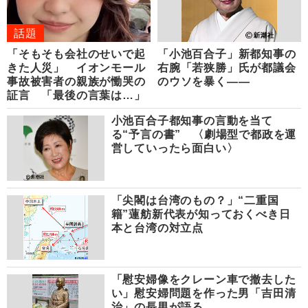
話題
「そもそも会社のせいで起
「小池百合子」新都知事の
きた人災」 イオンモール
右腕「若狭勝」氏が都議会
事故被害者の親族が慟哭の
のウソを暴く――
証言 「最後の言葉は…」
小池百合子都知事の言動を当て
る“予言の書” 〈劇場型で都政を運
営していったら面白い〉
「尖閣は台湾のもの？」“二重国
籍”蓮舫新代表が知っておくべき日
本と台湾の対立点
「慰安婦像をクレーン車で撤去した
い」慰安婦問題を作った男「吉田清
治」の長男が語る