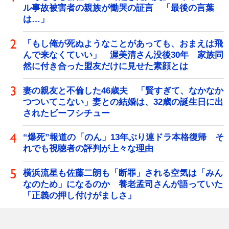
ル事故被害者の親族が慟哭の証言 「最後の言葉
は…」
「もし俺が死ぬようなことがあっても、おまえは飛
んで来なくていい」 渥美清さん没後30年 家族同
然に付き合った盟友だけに見せた素顔とは
妻の親友と不倫した46歳夫 「賢すぎて、なかなか
つついてこない」妻との結婚は、32歳の誕生日に出
されたビーフシチュー
“爆死”報道の「のん」13年ぶり連ドラ本格復帰 そ
れでも視聴者の評判が上々な理由
横浜流星も佐藤二朗も「断罪」される空気は「みん
なのため」になるのか 養老孟司さんが語っていた
「正義の押し付けがましさ」