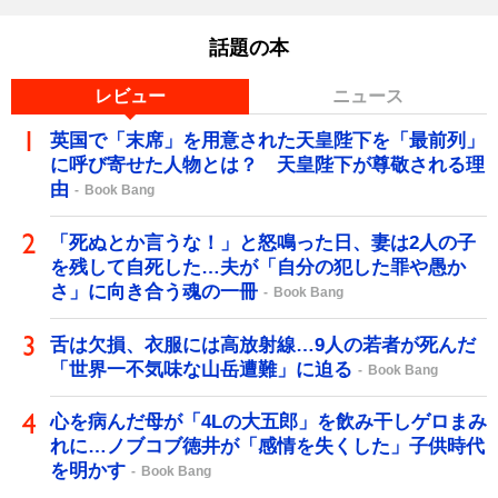
話題の本
レビュー
ニュース
英国で「末席」を用意された天皇陛下を「最前列」
に呼び寄せた人物とは？ 天皇陛下が尊敬される理
由
Book Bang
「死ぬとか言うな！」と怒鳴った日、妻は2人の子
を残して自死した…夫が「自分の犯した罪や愚か
さ」に向き合う魂の一冊
Book Bang
舌は欠損、衣服には高放射線…9人の若者が死んだ
「世界一不気味な山岳遭難」に迫る
Book Bang
心を病んだ母が「4Lの大五郎」を飲み干しゲロまみ
れに…ノブコブ徳井が「感情を失くした」子供時代
を明かす
Book Bang