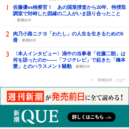
佐藤優vs検察官！ あの国策捜査から20年、特捜取
調室で対峙した因縁の二人がいま語り合ったこと
新潮QUE
肉乃小路ニクヨ「わたし」の人生を生きるための5
冊
新潮QUE
〈本人インタビュー〉渦中の当事者「佐藤二朗」は
何を語ったのか――「フジテレビ」で起きた「橋本
愛」とのハラスメント騒動
新潮QUE
「新潮QUE」とは？