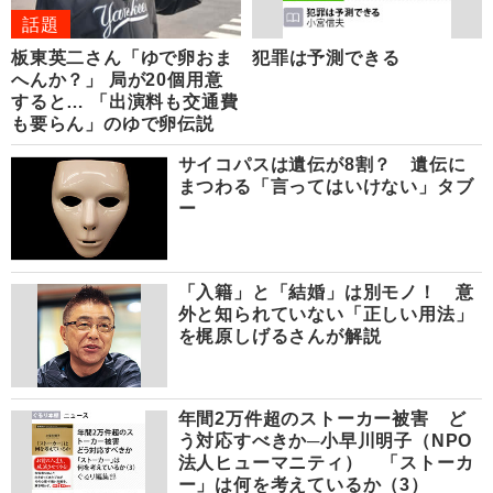
話題
板東英二さん「ゆで卵おま
犯罪は予測できる
へんか？」 局が20個用意
すると… 「出演料も交通費
も要らん」のゆで卵伝説
サイコパスは遺伝が8割？ 遺伝に
まつわる「言ってはいけない」タブ
ー
「入籍」と「結婚」は別モノ！ 意
外と知られていない「正しい用法」
を梶原しげるさんが解説
年間2万件超のストーカー被害 ど
う対応すべきか─小早川明子（NPO
法人ヒューマニティ） 「ストーカ
ー」は何を考えているか（3）