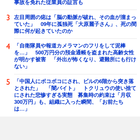
事故を免れた従業員の証言も
左目周囲の痣は「脳の動脈が破れ、その血が溜まっ
ていた」 09年に孤独死「大原麗子さん」、死の間
際に何が起きていたのか
「自衛隊員や報道カメラマンのフリをして泥棒
を…」 500万円分の預金通帳を盗まれた高齢女性
が明かす被害 「外出が怖くなり、避難所にも行け
ない」
「中国人にボコボコにされ、ビルの6階から突き落
とされた」 「闇バイト」 トクリュウの使い捨て
にされた悲惨すぎる実態 募集時の約束は「月収
300万円」も、組織に入った瞬間、「お前たち
は…」