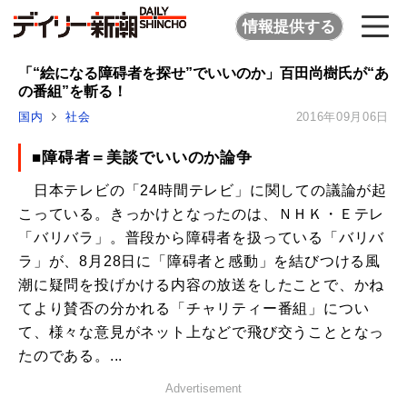
情報提供する
「“絵になる障碍者を探せ”でいいのか」百田尚樹氏が“あ
の番組”を斬る！
国内
社会
2016年09月06日
■障碍者＝美談でいいのか論争
日本テレビの「24時間テレビ」に関しての議論が起
こっている。きっかけとなったのは、ＮＨＫ・Ｅテレ
「バリバラ」。普段から障碍者を扱っている「バリバ
ラ」が、8月28日に「障碍者と感動」を結びつける風
潮に疑問を投げかける内容の放送をしたことで、かね
てより賛否の分かれる「チャリティー番組」につい
て、様々な意見がネット上などで飛び交うこととなっ
たのである。...
Advertisement