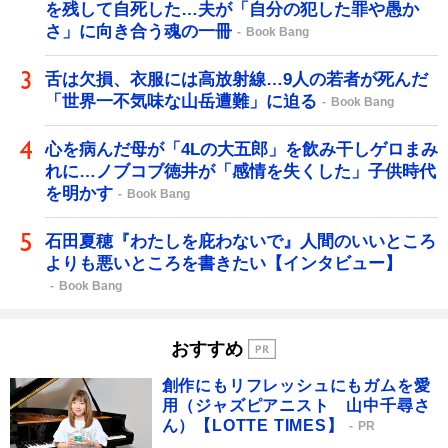
を残して自死した…夫が「自分の犯した罪や愚か
さ」に向き合う魂の一冊
Book Bang
舌は欠損、衣服には高放射線…9人の若者が死んだ
「世界一不気味な山岳遭難」に迫る
Book Bang
心を病んだ母が「4Lの大五郎」を飲み干しゲロまみ
れに…ノブコブ徳井が「感情を失くした」子供時代
を明かす
Book Bang
石田夏穂『わたしを庇わないで』人間のいいところ
よりも悪いところを書きたい【インタビュー】
Book Bang
おすすめ
創作にもリフレッシュにもガムを愛
用（ジャズピアニスト 山中千尋さ
ん）【LOTTE TIMES】
PR