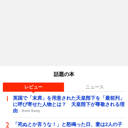
話題の本
レビュー
ニュース
英国で「末席」を用意された天皇陛下を「最前列」
に呼び寄せた人物とは？ 天皇陛下が尊敬される理
由
Book Bang
「死ぬとか言うな！」と怒鳴った日、妻は2人の子