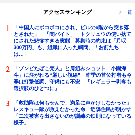
アクセスランキング
一覧
「中国人にボコボコにされ、ビルの6階から突き落
とされた」 「闇バイト」 トクリュウの使い捨て
にされた悲惨すぎる実態 募集時の約束は「月収
300万円」も、組織に入った瞬間、「お前たち
は…」
「ゾンビたばこ売人」と肩組みショット「小園海
斗」に注がれる“厳しい視線” 昨季の首位打者も今
季は打撃低調、守備にも不安 「レギュラー剥奪も
選択肢のひとつに」
「救助隊は何もせんで、満足に声かけしなかった」
レスキュー隊が救えなかった命 近隣住民が明かす
「二次被害を出さないのが訓練の鉄則になっている
様子」