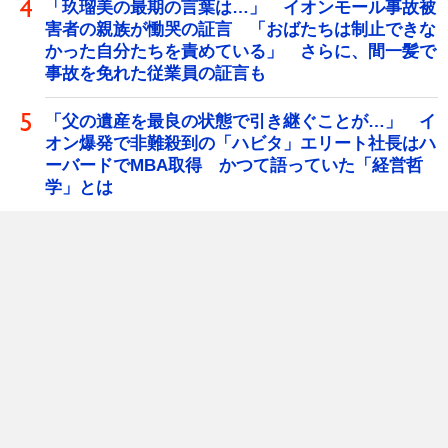
「玖瑠美の最期の言葉は…」 イオンモール事故被
害者の親族が慟哭の証言 「おばたちは制止できな
かった自分たちを責めている」 さらに、間一髪で
事故を免れた従業員の証言も
「父の遺産を最良の状態で引き継ぐことが…」 イ
オン爆発で非難殺到の「ハビタ」エリート社長はハ
ーバードでMBA取得 かつて語っていた「経営哲
学」とは