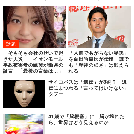
話題
「そもそも会社のせいで起
「人前であがらない秘訣」
きた人災」 イオンモール
を百田尚樹氏が伝授 誰で
事故被害者の親族が慟哭の
も「精神の強さ」は鍛えら
証言 「最後の言葉は…」
れる
サイコパスは「遺伝」が8割？ 遺
伝にまつわる「言ってはいけない」
タブー
41歳で「脳梗塞」に 脳が壊れた
ら、世界はどう見えるのか――