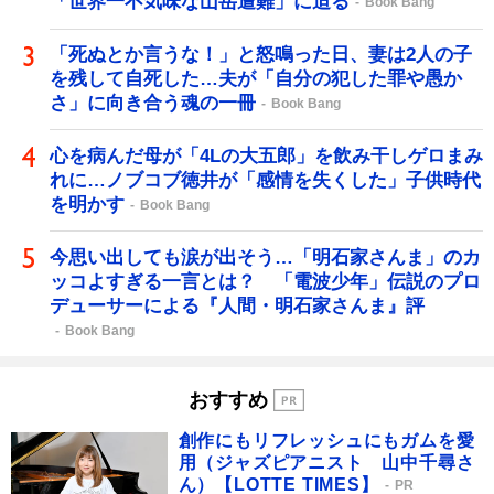
「世界一不気味な山岳遭難」に迫る
Book Bang
「死ぬとか言うな！」と怒鳴った日、妻は2人の子
を残して自死した…夫が「自分の犯した罪や愚か
さ」に向き合う魂の一冊
Book Bang
心を病んだ母が「4Lの大五郎」を飲み干しゲロまみ
れに…ノブコブ徳井が「感情を失くした」子供時代
を明かす
Book Bang
今思い出しても涙が出そう…「明石家さんま」のカ
ッコよすぎる一言とは？ 「電波少年」伝説のプロ
デューサーによる『人間・明石家さんま』評
Book Bang
おすすめ
創作にもリフレッシュにもガムを愛
用（ジャズピアニスト 山中千尋さ
ん）【LOTTE TIMES】
PR