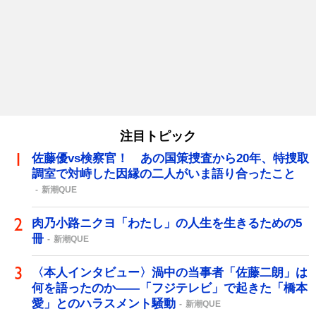
注目トピック
佐藤優vs検察官！ あの国策捜査から20年、特捜取
調室で対峙した因縁の二人がいま語り合ったこと
新潮QUE
肉乃小路ニクヨ「わたし」の人生を生きるための5
冊
新潮QUE
〈本人インタビュー〉渦中の当事者「佐藤二朗」は
何を語ったのか――「フジテレビ」で起きた「橋本
愛」とのハラスメント騒動
新潮QUE