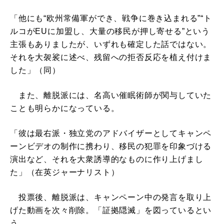
「他にも“欧州常備軍ができ、戦争に巻き込まれる”“ト
ルコがEUに加盟し、大量の移民が押し寄せる”という
主張もありましたが、いずれも確定した話ではない。
それを大袈裟に述べ、残留への拒否反応を植え付けま
した」（同）
また、離脱派には、名高い催眠術師が関与していた
ことも明らかになっている。
「彼は最右派・独立党のアドバイザーとしてキャンペ
ーンビデオの制作に携わり、移民の犯罪を印象づける
演出など、それを大衆誘導的なものに作り上げまし
た」（在英ジャーナリスト）
投票後、離脱派は、キャンペーン中の発言を取り上
げた動画を次々削除。「証拠隠滅」を図っているとい
う。