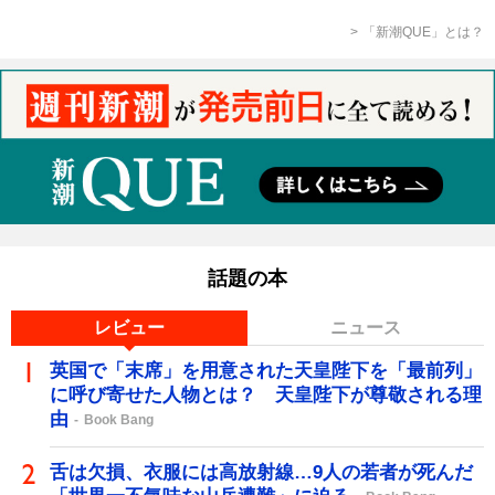
「新潮QUE」とは？
話題の本
レビュー
ニュース
英国で「末席」を用意された天皇陛下を「最前列」
に呼び寄せた人物とは？ 天皇陛下が尊敬される理
由
Book Bang
舌は欠損、衣服には高放射線…9人の若者が死んだ