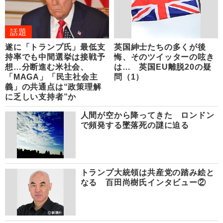
話題
遂に「トランプ氏」最低支
英国紳士たちの多くが後
持率でも中間選挙は接戦予
悔、そのツイッターの呟き
想…分断進む米社会、
は… 英国EU離脱20の疑
「MAGA」「民主社会主
問（1）
義」の共通点は“政策理解
に乏しい支持者”か
人間が空から降ってきた ロンドン
で頻発する墜落死の謎に迫る
トランプ大統領は共産党の踏み絵と
なる 百田尚樹氏インタビュー②