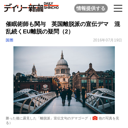
情報提供する
催眠術師も関与 英国離脱派の宣伝デマ 混
乱続くEU離脱の疑問（2）
国際
2016年07月19日
勝った後に露見した「離脱派」宣伝文句のデマゴーグ（
他の写真を見
る
）