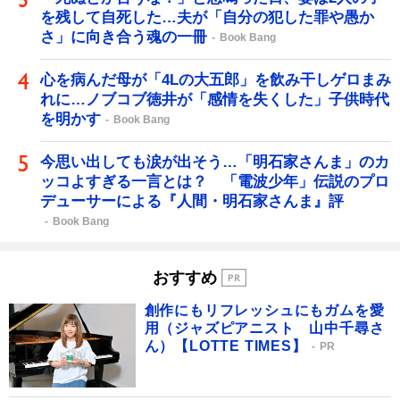
を残して自死した…夫が「自分の犯した罪や愚か
さ」に向き合う魂の一冊
Book Bang
心を病んだ母が「4Lの大五郎」を飲み干しゲロまみ
れに…ノブコブ徳井が「感情を失くした」子供時代
を明かす
Book Bang
今思い出しても涙が出そう…「明石家さんま」のカ
ッコよすぎる一言とは？ 「電波少年」伝説のプロ
デューサーによる『人間・明石家さんま』評
Book Bang
おすすめ
創作にもリフレッシュにもガムを愛
用（ジャズピアニスト 山中千尋さ
ん）【LOTTE TIMES】
PR