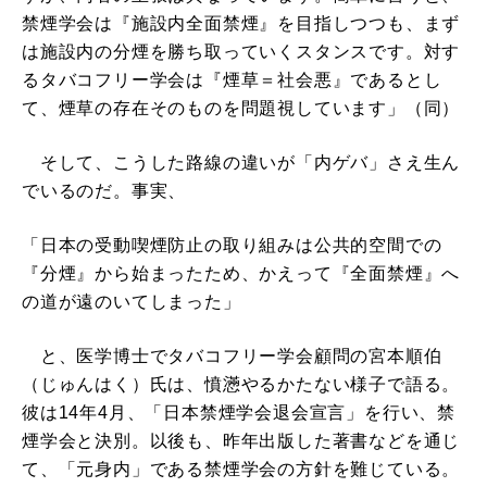
禁煙学会は『施設内全面禁煙』を目指しつつも、まず
は施設内の分煙を勝ち取っていくスタンスです。対す
るタバコフリー学会は『煙草＝社会悪』であるとし
て、煙草の存在そのものを問題視しています」（同）
そして、こうした路線の違いが「内ゲバ」さえ生ん
でいるのだ。事実、
「日本の受動喫煙防止の取り組みは公共的空間での
『分煙』から始まったため、かえって『全面禁煙』へ
の道が遠のいてしまった」
と、医学博士でタバコフリー学会顧問の宮本順伯
（じゅんはく）氏は、憤懣やるかたない様子で語る。
彼は14年4月、「日本禁煙学会退会宣言」を行い、禁
煙学会と決別。以後も、昨年出版した著書などを通じ
て、「元身内」である禁煙学会の方針を難じている。