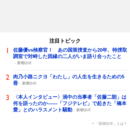
注目トピック
佐藤優vs検察官！ あの国策捜査から20年、特捜取
調室で対峙した因縁の二人がいま語り合ったこと
新潮QUE
肉乃小路ニクヨ「わたし」の人生を生きるための5
冊
新潮QUE
〈本人インタビュー〉渦中の当事者「佐藤二朗」は
何を語ったのか――「フジテレビ」で起きた「橋本
愛」とのハラスメント騒動
新潮QUE
「新潮QUE」とは？