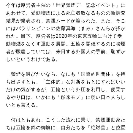
今年は厚労省主催の「世界禁煙デー記念イベント」に
あわせて、受動喫煙による死亡者数なるものの新調査
結果が発表され、禁煙ムードが煽られた。また、そこ
にはパラリンピアンの佐藤真海（まみ）さんらが招か
れた。目下、厚労省は2020年の東京五輪に向けて受
動喫煙をなくす運動を展開。五輪を開催するのに喫煙
者が跋扈していては、来日する外国人の手前、恥ずか
しいというわけである。
禁煙を叫びたいなら、なにも「国際的世間体」を持
ち出さずとも、「主体的」な判断をもとにすればいい
だけの気がするが、五輪という外圧を利用し、便乗す
るやり口は、いかにも「舶来モノ」に弱い日本人らし
いとも言える。
何はともあれ、こうした流れに乗り、禁煙運動家た
ちは五輪を錦の御旗に、自分たちを「絶対善」と位置