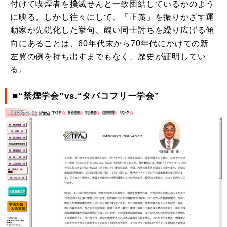
付けて喫煙者を撲滅せんと一致団結しているかのよう
に映る。しかし往々にして、「正義」を振りかざす運
動家が先鋭化した挙句、醜い同士討ちを繰り広げる傾
向にあることは、60年代末から70年代にかけての新
左翼の例を持ち出すまでもなく、歴史が証明してい
る。
■“禁煙学会”vs.“タバコフリー学会”