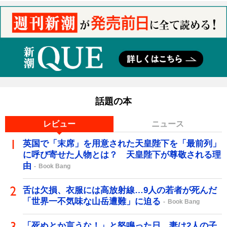
話題の本
レビュー
ニュース
英国で「末席」を用意された天皇陛下を「最前列」
に呼び寄せた人物とは？ 天皇陛下が尊敬される理
由
Book Bang
舌は欠損、衣服には高放射線…9人の若者が死んだ
「世界一不気味な山岳遭難」に迫る
Book Bang
「死ぬとか言うな！」と怒鳴った日、妻は2人の子