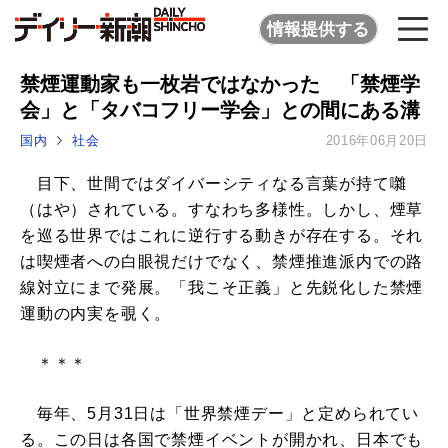
情報提供する
禁煙運動家も一枚岩ではなかった 「禁煙学
会」と「タバコフリー学会」との間にある溝
国内
社会
2016年06月20日
目下、世間ではダイバーシティなる言葉が持て囃
（はや）されている。すなわち多様性。しかし、煙草
を巡る世界ではこれに逆行する動きが存在する。それ
は喫煙者への白眼視だけでなく、禁煙推進派内での路
線対立にまで発展。「我こそ正義」と先鋭化した禁煙
運動の内実を覗く。
＊＊＊
毎年、5月31日は「世界禁煙デー」と定められてい
る。この日は各国で禁煙イベントが開かれ、日本でも