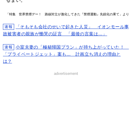
るまい。
「特集 世界禁煙デー！ 路線対立が激化してきた『禁煙運動』先鋭化の果て」より
「そもそも会社のせいで起きた人災」 イオンモール事
速報
故被害者の親族が慟哭の証言 「最後の言葉は…」
小室夫妻の「極秘帰国プラン」が持ち上がっていた！
速報
「プライベートジェット」案も… 計画立ち消えの理由と
は？
advertisement