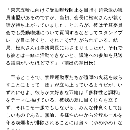
「東京五輪に向けて受動喫煙防止を目指す超党派の議
員連盟があるのですが、当初、会長に松沢さんが就く
話が持ち上がっていました。ところが、彼は予算委員
会でも受動喫煙について質問するなどしてスタンドプ
レーが目に付くと、それこそ煙たがられている。結
局、松沢さんは事務局長におさまりましたが、それで
も彼とは一緒に活動できないと、議連への参加を見送
る議員がいたほどです」（前出の窪田氏）
至るところで、禁煙運動家たちが喧嘩の火花を散ら
すことによって「煙」が立ち上っているようだが、い
ずれにせよ、彼らが大好きな五輪は「多様性と調和」
をテーマに掲げている。彼我の差に目くじらを立て
ず、それこそ一服でもしながら、みんな仲良くしてほ
しいものである。無論、多様性の中から分煙ルールを
守る喫煙者が排除されることには努々（ゆめゆめ）な