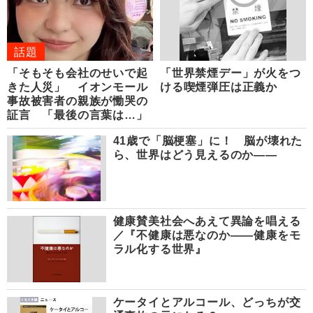
話題
「そもそも会社のせいで起
「世界禁煙デー」が火をつ
きた人災」 イオンモール
ける喫煙弾圧は正義か
事故被害者の親族が慟哭の
証言 「最後の言葉は…」
41歳で「脳梗塞」に！ 脳が壊れた
ら、世界はどう見えるのか――
健康賛美社会へあえて異論を唱える
／『不健康は悪なのか――健康をモ
ラル化する世界』
ケータイとアルコール、どっちが交