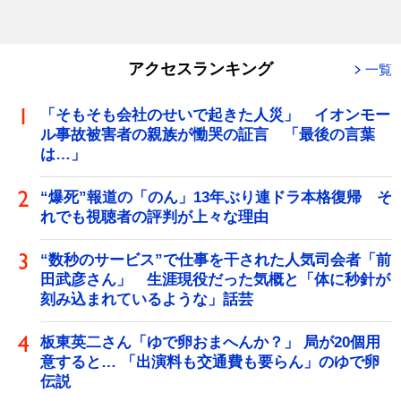
アクセスランキング
一覧
「そもそも会社のせいで起きた人災」 イオンモー
ル事故被害者の親族が慟哭の証言 「最後の言葉
は…」
“爆死”報道の「のん」13年ぶり連ドラ本格復帰 そ
れでも視聴者の評判が上々な理由
“数秒のサービス”で仕事を干された人気司会者「前
田武彦さん」 生涯現役だった気概と「体に秒針が
刻み込まれているような」話芸
板東英二さん「ゆで卵おまへんか？」 局が20個用
意すると… 「出演料も交通費も要らん」のゆで卵
伝説