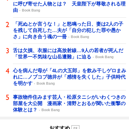
に呼び寄せた人物とは？ 天皇陛下が尊敬される理
由
Book Bang
「死ぬとか言うな！」と怒鳴った日、妻は2人の子
を残して自死した…夫が「自分の犯した罪や愚か
さ」に向き合う魂の一冊
Book Bang
舌は欠損、衣服には高放射線…9人の若者が死んだ
「世界一不気味な山岳遭難」に迫る
Book Bang
心を病んだ母が「4Lの大五郎」を飲み干しゲロまみ
れに…ノブコブ徳井が「感情を失くした」子供時代
を明かす
Book Bang
事故物件住みます芸人・松原タニシがいわくつきの
部屋を大公開 漫画家・清野とおるが聞いた衝撃の
体験とは？
Book Bang
おすすめ