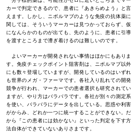
分子標的薬は、可能性がゼロに近いところまでマー
カーで判定できるので、患者に『あきらめよう』と言
えます。しかし、ニボルマブのような免疫の抗体薬に
関しては、そういうマーカーは見つかっておらず、仮
になんらかのものが出ても、先のように、患者に引導
を渡すところまで漕ぎ着けるのは難しいのです。
よいマーカーが開発されない事情はほかにもありま
す。免疫チェックポイント阻害剤は、ニボルマブ以外
にも数々登場していますが、開発しているのはいずれ
も世界のメガ・ファーマです。各社入り乱れての開発
競争が行われ、マーカーでの患者選択も研究されてい
ますが、やり方はバラバラです。各社が別々の測定系
を使い、バラバラにデータを出している。思惑や利害
がからみ、どれか一つに統一することができない。だ
から『この患者には効かない』といった判定を下す方
法自体ができていないありさまです。