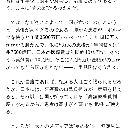
者には年単位で効果が持続し、治癒もありうるとい
う。まさに“夢の薬”たるゆえんだ。
では、なぜそれによって「国が亡ぶ」のかという
と、薬価が高すぎるのである。肺がん患者がニボルマ
ブを使うと年間3500万円かかるという。年間13万人
がかかる肺がんで、仮に5万人の患者が1年間使えば1
兆7500億円。日本の医療費は年間約40兆円で、その
うち薬剤費は10兆円。そこに2兆円近い金額がのしか
かってきたら国がもたない――。里見氏はそう説く。
これが自腹であれば、払える人はごく限られるだろ
うが、日本には、医療費の自己負担分が一定額を超え
ると、それ以上は国が払ってくれる「高額療養費制
度」があるから、患者は高すぎる薬でも“気軽に”使え
る。
ところが、大方のメディアは“夢の薬”を、無定見に