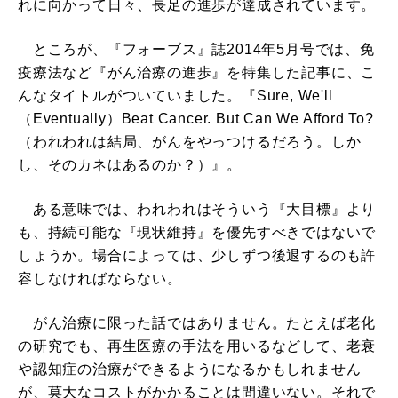
れに向かって日々、長足の進歩が達成されています。
ところが、『フォーブス』誌2014年5月号では、免
疫療法など『がん治療の進歩』を特集した記事に、こ
んなタイトルがついていました。『Sure, We'll
（Eventually）Beat Cancer. But Can We Afford To?
（われわれは結局、がんをやっつけるだろう。しか
し、そのカネはあるのか？）』。
ある意味では、われわれはそういう『大目標』より
も、持続可能な『現状維持』を優先すべきではないで
しょうか。場合によっては、少しずつ後退するのも許
容しなければならない。
がん治療に限った話ではありません。たとえば老化
の研究でも、再生医療の手法を用いるなどして、老衰
や認知症の治療ができるようになるかもしれません
が、莫大なコストがかかることは間違いない。それで