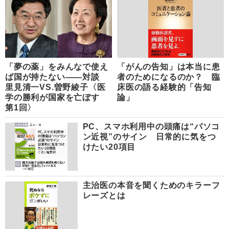
「夢の薬」をみんなで使え
「がんの告知」は本当に患
ば国が持たない――対談
者のためになるのか？ 臨
里見清一VS.曽野綾子〈医
床医の語る経験的「告知
学の勝利が国家を亡ぼす
論」
第1回〉
PC、スマホ利用中の頭痛は“パソコ
ン近視”のサイン 日常的に気をつ
けたい20項目
主治医の本音を聞くためのキラーフ
レーズとは