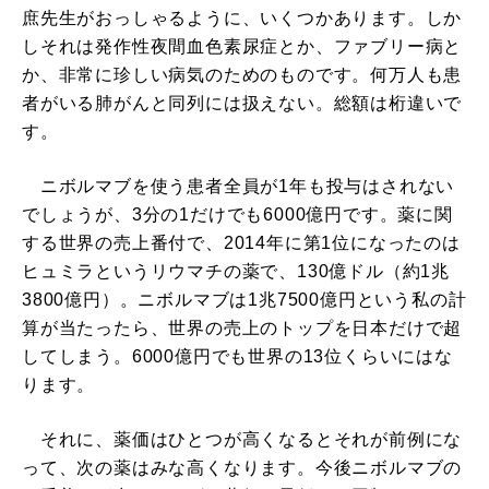
庶先生がおっしゃるように、いくつかあります。しか
しそれは発作性夜間血色素尿症とか、ファブリー病と
か、非常に珍しい病気のためのものです。何万人も患
者がいる肺がんと同列には扱えない。総額は桁違いで
す。
ニボルマブを使う患者全員が1年も投与はされない
でしょうが、3分の1だけでも6000億円です。薬に関
する世界の売上番付で、2014年に第1位になったのは
ヒュミラというリウマチの薬で、130億ドル（約1兆
3800億円）。ニボルマブは1兆7500億円という私の計
算が当たったら、世界の売上のトップを日本だけで超
してしまう。6000億円でも世界の13位くらいにはな
ります。
それに、薬価はひとつが高くなるとそれが前例にな
って、次の薬はみな高くなります。今後ニボルマブの