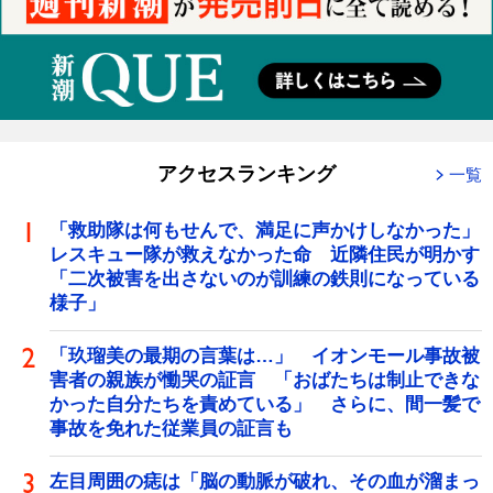
アクセスランキング
一覧
「救助隊は何もせんで、満足に声かけしなかった」
レスキュー隊が救えなかった命 近隣住民が明かす
「二次被害を出さないのが訓練の鉄則になっている
様子」
「玖瑠美の最期の言葉は…」 イオンモール事故被
害者の親族が慟哭の証言 「おばたちは制止できな
かった自分たちを責めている」 さらに、間一髪で
事故を免れた従業員の証言も
左目周囲の痣は「脳の動脈が破れ、その血が溜まっ