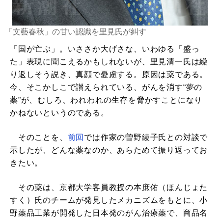
「文藝春秋」の甘い認識を里見氏が糾す
「国が亡ぶ」。いささか大げさな、いわゆる「盛っ
た」表現に聞こえるかもしれないが、里見清一氏は繰
り返しそう説き、真顔で憂慮する。原因は薬である。
今、そこかしこで讃えられている、がんを消す“夢の
薬”が、むしろ、われわれの生存を脅かすことになり
かねないというのである。
そのことを、
前回
では作家の曽野綾子氏との対談で
示したが、どんな薬なのか、あらためて振り返ってお
きたい。
その薬は、京都大学客員教授の本庶佑（ほんじょた
すく）氏のチームが発見したメカニズムをもとに、小
野薬品工業が開発した日本発のがん治療薬で、商品名