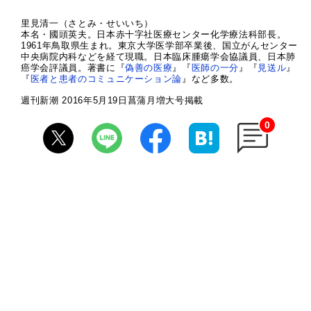
里見清一（さとみ・せいいち）
本名・國頭英夫。日本赤十字社医療センター化学療法科部長。
1961年鳥取県生まれ。東京大学医学部卒業後、国立がんセンター
中央病院内科などを経て現職。日本臨床腫瘍学会協議員、日本肺
癌学会評議員。著書に『
偽善の医療
』『
医師の一分
』『
見送ル
』
『
医者と患者のコミュニケーション論
』など多数。
週刊新潮 2016年5月19日菖蒲月増大号掲載
0