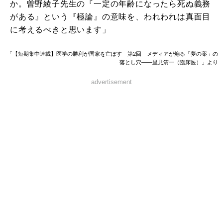
か。曽野綾子先生の『一定の年齢になったら死ぬ義務
がある』という『極論』の意味を、われわれは真面目
に考えるべきと思います」
「【短期集中連載】医学の勝利が国家を亡ぼす 第2回 メディアが煽る「夢の薬」の
落とし穴――里見清一（臨床医）」より
advertisement