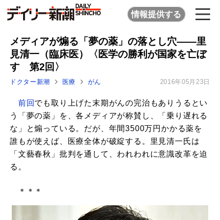
情報提供する
メディアが煽る「夢の薬」の落とし穴――里
見清一（臨床医）〈医学の勝利が国家を亡ぼ
す 第2回〉
ドクター新潮
医療
がん
2016年05月23日
前回
でも取り上げた末期がんの完治もありうるとい
う「夢の薬」を、各メディアが称賛し、「乗り遅れる
な」と煽っている。だが、年間3500万円かかる薬を
誰もが使えば、医療全体が破綻する。里見清一氏は
「文藝春秋」批判を通して、われわれに意識改革を迫
る。
＊＊＊