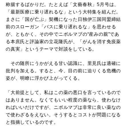
称揚するばかりだ。たとえば「文藝春秋」5月号は、
「最新医療に乗り遅れるな」という大特集を組んだ。
まさに「国が亡ぶ」契機になった日独伊三国同盟締結
前のスローガン「バスに乗り遅れるな」を思わせる
が、ともかく、その中でニボルマブの“産みの親”であ
る本庶氏と評論家の立花隆氏が、「がんを消す免疫薬
の真実」というテーマで対談をしている。
その随所にうかがえる甘い認識に、里見氏は適確に
批判を加える。すると、今、目の前に迫りくる危機の
姿が、明瞭に浮かび上がってくる。
「大前提として、私はこの薬の悪口を言っているので
はありません。なくてもいい程度の薬なら、使わなけ
ればいいだけですが、ニボルマブは非常に良い薬なの
で使わざるをえない。そうするとコストが問題になる
と指摘しているのです。