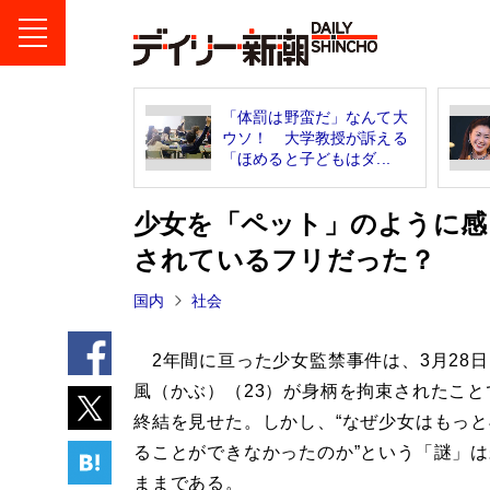
「体罰は野蛮だ」なんて大
ウソ！ 大学教授が訴える
「ほめると子どもはダ...
少女を「ペット」のように感
されているフリだった？
国内
社会
2年間に亘った少女監禁事件は、3月28
風（かぶ）（23）が身柄を拘束されたこと
終結を見せた。しかし、“なぜ少女はもっ
ることができなかったのか”という「謎」
ままである。