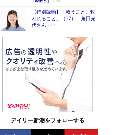
TIMES】
PR
【特別読物】「救うこと、救
われること」（17） 角田光
代さん
PR
デイリー新潮をフォローする