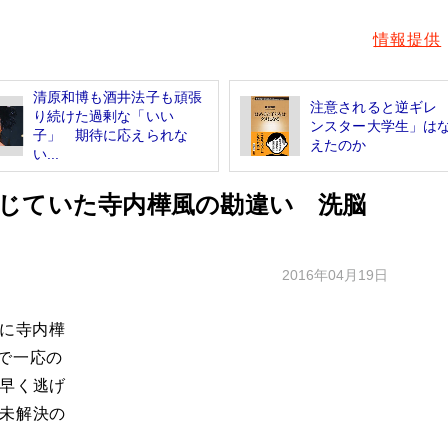
情報提供
清原和博も酒井法子も頑張
注意されると逆ギレ
り続けた過剰な「いい
ンスター大学生」は
子」 期待に応えられな
えたのか
い...
じていた寺内樺風の勘違い 洗脳
2016年04月19日
日に寺内樺
で一応の
と早く逃げ
は未解決の