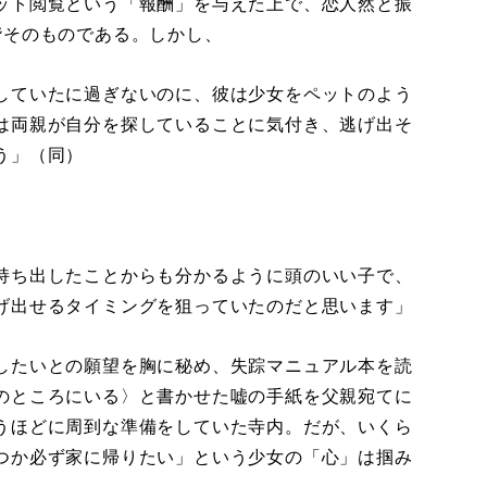
ット閲覧という「報酬」を与えた上で、恋人然と振
階そのものである。しかし、
していたに過ぎないのに、彼は少女をペットのよう
は両親が自分を探していることに気付き、逃げ出そ
う」（同）
持ち出したことからも分かるように頭のいい子で、
げ出せるタイミングを狙っていたのだと思います」
したいとの願望を胸に秘め、失踪マニュアル本を読
のところにいる〉と書かせた嘘の手紙を父親宛てに
うほどに周到な準備をしていた寺内。だが、いくら
つか必ず家に帰りたい」という少女の「心」は掴み