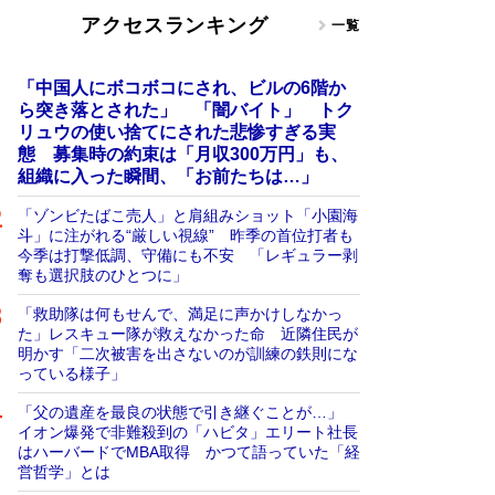
アクセスランキング
一覧
「中国人にボコボコにされ、ビルの6階か
ら突き落とされた」 「闇バイト」 トク
リュウの使い捨てにされた悲惨すぎる実
態 募集時の約束は「月収300万円」も、
組織に入った瞬間、「お前たちは…」
「ゾンビたばこ売人」と肩組みショット「小園海
斗」に注がれる“厳しい視線” 昨季の首位打者も
今季は打撃低調、守備にも不安 「レギュラー剥
奪も選択肢のひとつに」
「救助隊は何もせんで、満足に声かけしなかっ
た」レスキュー隊が救えなかった命 近隣住民が
明かす「二次被害を出さないのが訓練の鉄則にな
っている様子」
「父の遺産を最良の状態で引き継ぐことが…」
イオン爆発で非難殺到の「ハビタ」エリート社長
はハーバードでMBA取得 かつて語っていた「経
営哲学」とは