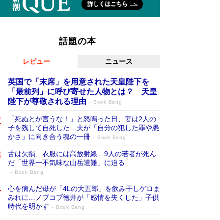
話題の本
レビュー
ニュース
英国で「末席」を用意された天皇陛下を
「最前列」に呼び寄せた人物とは？ 天皇
陛下が尊敬される理由
Book Bang
「死ぬとか言うな！」と怒鳴った日、妻は2人の
子を残して自死した…夫が「自分の犯した罪や愚
かさ」に向き合う魂の一冊
Book Bang
舌は欠損、衣服には高放射線…9人の若者が死ん
だ「世界一不気味な山岳遭難」に迫る
Book Bang
心を病んだ母が「4Lの大五郎」を飲み干しゲロま
みれに…ノブコブ徳井が「感情を失くした」子供
時代を明かす
Book Bang