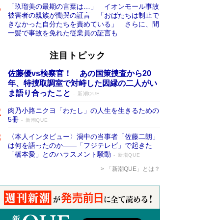
「玖瑠美の最期の言葉は…」 イオンモール事故
被害者の親族が慟哭の証言 「おばたちは制止で
きなかった自分たちを責めている」 さらに、間
一髪で事故を免れた従業員の証言も
注目トピック
佐藤優vs検察官！ あの国策捜査から20
年、特捜取調室で対峙した因縁の二人がい
ま語り合ったこと
新潮QUE
肉乃小路ニクヨ「わたし」の人生を生きるための
5冊
新潮QUE
〈本人インタビュー〉渦中の当事者「佐藤二朗」
は何を語ったのか――「フジテレビ」で起きた
「橋本愛」とのハラスメント騒動
新潮QUE
「新潮QUE」とは？