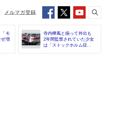
メルマガ登録
 「モ
寺内樺風と揃って外出も
なぜ増
2年間監禁されていた少女
は「ストックホルム症...