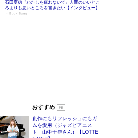
石田夏穂『わたしを庇わないで』人間のいいとこ
ろよりも悪いところを書きたい【インタビュー】
Book Bang
73歳でも働くしかない 「老後レス時代」
に交通誘導員の独白が話題
Book Bang
「『火垂るの墓』は、大嘘である」原作者が抱き
続けた“自責の念”とは…「自己憐憫は描きたくな
い」監督が徹底的にこだわったこと（後編） #
戦争の記憶
Book Bang
「なんで？ そんな馬鹿な……」90歳になった作
家・阿刀田高さんが、ひとり暮らしの生活を明か
す
Book Bang
友近氏、絶賛！ 鎌倉を舞台に、孤独を抱えた
人々が新たな一歩を踏み出す連作短篇集『海のほ
とりのプラネット』試し読み
Book Bang
おすすめ
和田秀樹の70代、80代向け新書がベスト3を独
占 上半期1位にも選出［新書ベストセラー］
創作にもリフレッシュにもガ
Book Bang
ムを愛用（ジャズピアニス
ト 山中千尋さん）【LOTTE