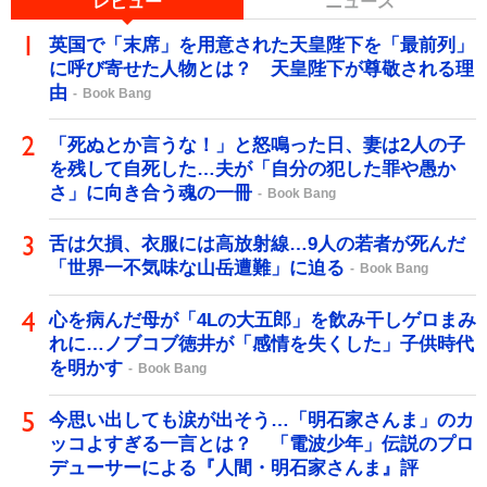
レビュー
ニュース
英国で「末席」を用意された天皇陛下を「最前列」
に呼び寄せた人物とは？ 天皇陛下が尊敬される理
由
Book Bang
「死ぬとか言うな！」と怒鳴った日、妻は2人の子
を残して自死した…夫が「自分の犯した罪や愚か
さ」に向き合う魂の一冊
Book Bang
舌は欠損、衣服には高放射線…9人の若者が死んだ
「世界一不気味な山岳遭難」に迫る
Book Bang
心を病んだ母が「4Lの大五郎」を飲み干しゲロまみ
れに…ノブコブ徳井が「感情を失くした」子供時代
を明かす
Book Bang
今思い出しても涙が出そう…「明石家さんま」のカ
ッコよすぎる一言とは？ 「電波少年」伝説のプロ
デューサーによる『人間・明石家さんま』評