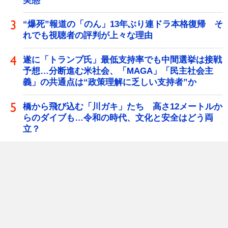
実態
“爆死”報道の「のん」13年ぶり連ドラ本格復帰 そ
れでも視聴者の評判が上々な理由
遂に「トランプ氏」最低支持率でも中間選挙は接戦
予想…分断進む米社会、「MAGA」「民主社会主
義」の共通点は“政策理解に乏しい支持者”か
橋から飛び込む「川ガキ」たち 高さ12メートルか
らのダイブも…令和の時代、文化と安全はどう両
立？