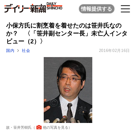
情報提供する
小保方氏に割烹着を着せたのは笹井氏なの
か？ 〈「笹井副センター長」未亡人インタ
ビュー（2）〉
国内
社会
2016年02月16日
故・笹井芳樹氏（
他の写真を見る
）