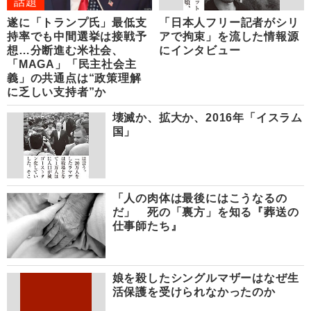
話題
遂に「トランプ氏」最低支
「日本人フリー記者がシリ
持率でも中間選挙は接戦予
アで拘束」を流した情報源
想…分断進む米社会、
にインタビュー
「MAGA」「民主社会主
義」の共通点は“政策理解
に乏しい支持者”か
壊滅か、拡大か、2016年「イスラム
国」
「人の肉体は最後にはこうなるの
だ」 死の「裏方」を知る『葬送の
仕事師たち』
娘を殺したシングルマザーはなぜ生
活保護を受けられなかったのか