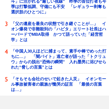
斗」に注がれる“厳しい視線” 昨季の首位打者も今
季は打撃低調、守備にも不安 「レギュラー剥奪も
選択肢のひとつに」
「父の遺産を最良の状態で引き継ぐことが…」 イ
オン爆発で非難殺到の「ハビタ」エリート社長はハ
ーバードでMBA取得 かつて語っていた「経営哲
学」とは
「中国人30人ほどに捕まって、素手や棒でめった打
ちに…」 「闇バイト」逃亡者が語った「トクリュ
ウ」からの脱出“恐怖の瞬間” 入れ墨男に浴びせら
れた“脅しの言葉”とは
「そもそも会社のせいで起きた人災」 イオンモー
ル事故被害者の親族が慟哭の証言 「最後の言葉
は…」