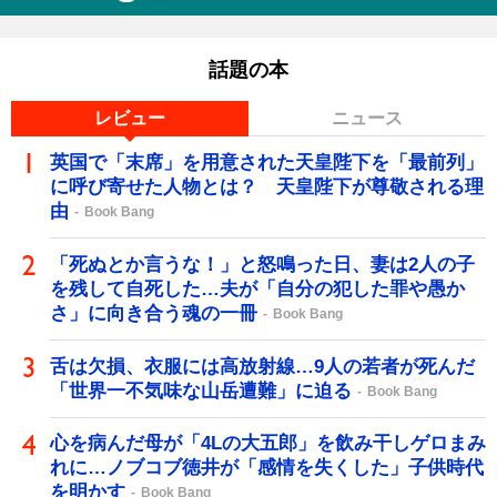
話題の本
レビュー
ニュース
英国で「末席」を用意された天皇陛下を「最前列」
に呼び寄せた人物とは？ 天皇陛下が尊敬される理
由
Book Bang
「死ぬとか言うな！」と怒鳴った日、妻は2人の子
を残して自死した…夫が「自分の犯した罪や愚か
さ」に向き合う魂の一冊
Book Bang
舌は欠損、衣服には高放射線…9人の若者が死んだ
「世界一不気味な山岳遭難」に迫る
Book Bang
心を病んだ母が「4Lの大五郎」を飲み干しゲロまみ
れに…ノブコブ徳井が「感情を失くした」子供時代
を明かす
Book Bang