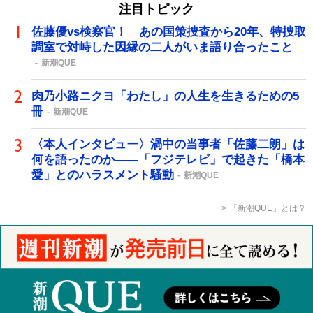
注目トピック
佐藤優vs検察官！ あの国策捜査から20年、特捜取
調室で対峙した因縁の二人がいま語り合ったこと
新潮QUE
肉乃小路ニクヨ「わたし」の人生を生きるための5
冊
新潮QUE
〈本人インタビュー〉渦中の当事者「佐藤二朗」は
何を語ったのか――「フジテレビ」で起きた「橋本
愛」とのハラスメント騒動
新潮QUE
「新潮QUE」とは？