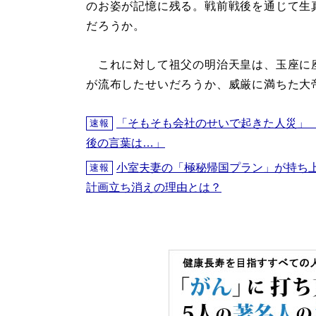
のお姿が記憶に残る。戦前戦後を通じて生
だろうか。
これに対して祖父の明治天皇は、玉座に
が流布したせいだろうか、威厳に満ちた大
「そもそも会社のせいで起きた人災」
速報
後の言葉は…」
小室夫妻の「極秘帰国プラン」が持ち
速報
計画立ち消えの理由とは？