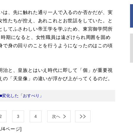
いは、先に触れた通り一人で入るのか否かだが、実
女性たちが控え、あれこれとお世話をしていた。と
としてふさわしい帝王学を学ぶため、東宮御学問所
う時期になると、女性職員は遠ざけられ周囲を固め
身で身の回りのことを行うようになったのはこの頃
明治と、皇族とはいえ時代に即して「個」が重要視
えの「天皇像」の違いが浮かび上がってくるのだ。
■変化した「おすべり」
2
3
4
次へ
1/4ページ]