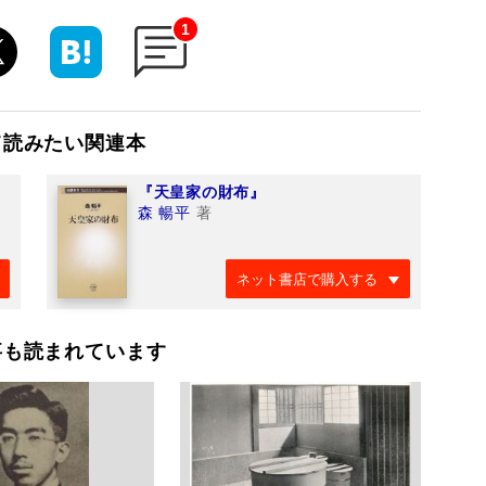
1
て読みたい関連本
『天皇家の財布』
森 暢平
著
ネット書店で購入する
事も読まれています