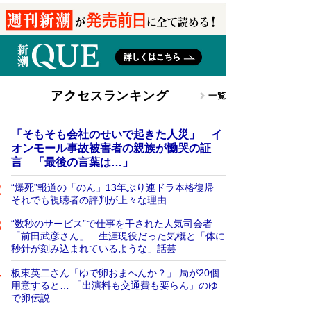
アクセスランキング
一覧
「そもそも会社のせいで起きた人災」 イ
オンモール事故被害者の親族が慟哭の証
言 「最後の言葉は…」
“爆死”報道の「のん」13年ぶり連ドラ本格復帰
それでも視聴者の評判が上々な理由
“数秒のサービス”で仕事を干された人気司会者
「前田武彦さん」 生涯現役だった気概と「体に
秒針が刻み込まれているような」話芸
板東英二さん「ゆで卵おまへんか？」 局が20個
用意すると… 「出演料も交通費も要らん」のゆ
で卵伝説