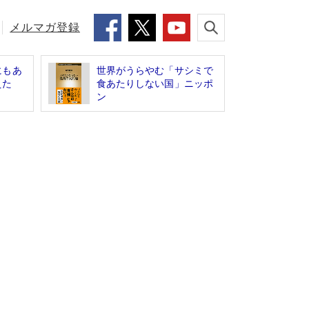
メルマガ登録
にもあ
世界がうらやむ「サシミで
えた
食あたりしない国」ニッポ
ン