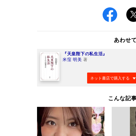
あわせ
『天皇陛下の私生活』
米窪 明美
著
ネット書店で購入する
こんな記