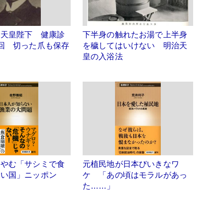
い天皇陛下 健康診
下半身の触れたお湯で上半身
回 切った爪も保存
を穢してはいけない 明治天
皇の入浴法
らやむ「サシミで食
元植民地が日本びいきなワ
ない国」ニッポン
ケ 「あの頃はモラルがあっ
た……」