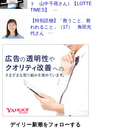
らも文庫化 映画化された直木賞受賞作もランク
ト 山中千尋さん）【LOTTE
イン［文庫ベストセラー］
Book Bang
TIMES】
PR
【特別読物】「救うこと、救
われること」（17） 角田光
代さん
PR
デイリー新潮をフォローする