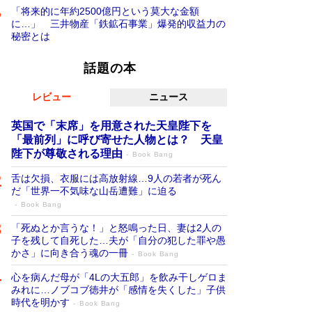
「将来的に年約2500億円という莫大な金額
に…」 三井物産「鉄鉱石事業」爆発的収益力の
秘密とは
話題の本
レビュー
ニュース
英国で「末席」を用意された天皇陛下を
「最前列」に呼び寄せた人物とは？ 天皇
陛下が尊敬される理由
Book Bang
舌は欠損、衣服には高放射線…9人の若者が死ん
だ「世界一不気味な山岳遭難」に迫る
Book Bang
「死ぬとか言うな！」と怒鳴った日、妻は2人の
子を残して自死した…夫が「自分の犯した罪や愚
かさ」に向き合う魂の一冊
Book Bang
心を病んだ母が「4Lの大五郎」を飲み干しゲロま
みれに…ノブコブ徳井が「感情を失くした」子供
時代を明かす
Book Bang