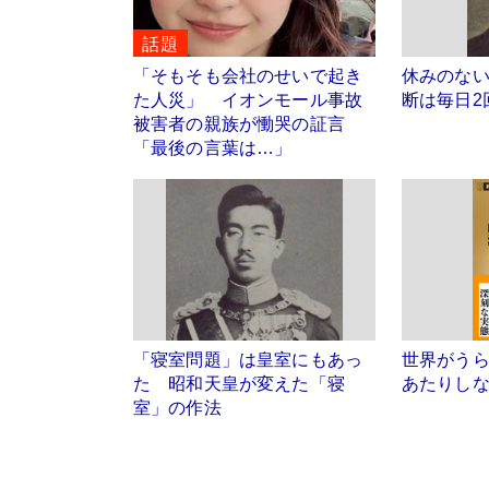
話題
「そもそも会社のせいで起き
休みのな
た人災」 イオンモール事故
断は毎日2
被害者の親族が慟哭の証言
「最後の言葉は…」
「寝室問題」は皇室にもあっ
世界がう
た 昭和天皇が変えた「寝
あたりし
室」の作法