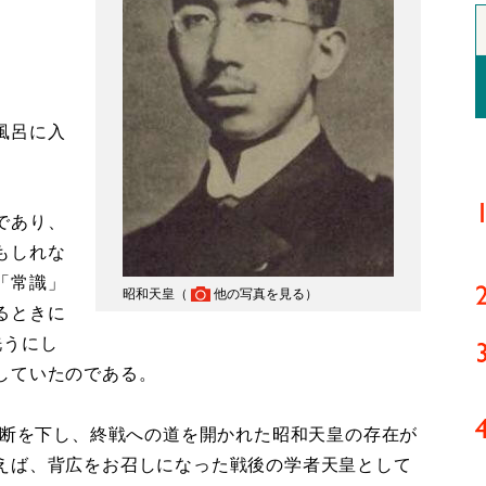
風呂に入
であり、
もしれな
「常識」
昭和天皇（
他の写真を見る
）
るときに
洗うにし
していたのである。
聖断を下し、終戦への道を開かれた昭和天皇の存在が
えば、背広をお召しになった戦後の学者天皇として