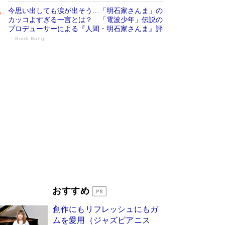
今思い出しても涙が出そう…「明石家さんま」の
カッコよすぎる一言とは？ 「電波少年」伝説の
プロデューサーによる『人間・明石家さんま』評
Book Bang
「宇宙兄弟」最終46巻がベストセラー1
位 宇宙開発への関心を押し上げた18年の
物語に幕 特装版には「宇宙で描かれたマ
ンガ」も収録
Book Bang
美輪明宏 晩年の回答を集めた『ほほえんで生き
るための人生相談』がランクイン［エンターテイ
メントベストセラー］
Book Bang
「『火垂るの墓』は、大嘘である」原作者が抱き
続けた“自責の念”とは…「自己憐憫は描きたくな
い」監督が徹底的にこだわったこと（後編） #
戦争の記憶
Book Bang
皇室はなぜ世界から尊敬されているのか？ 「天
おすすめ
皇陛下はお元気でおられるか」がサウジ国王の第
一声になる理由
Book Bang
創作にもリフレッシュにもガ
東野圭吾、伊坂幸太郎の人気シリーズ最新作どち
ムを愛用（ジャズピアニス