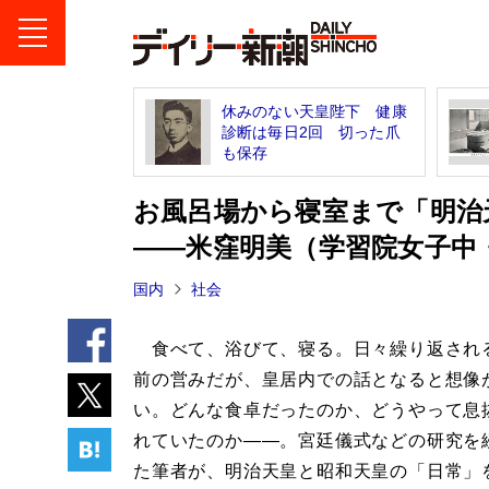
休みのない天皇陛下 健康
診断は毎日2回 切った爪
も保存
お風呂場から寝室まで「明治
――米窪明美（学習院女子中
国内
社会
食べて、浴びて、寝る。日々繰り返され
前の営みだが、皇居内での話となると想像
い。どんな食卓だったのか、どうやって息
れていたのか――。宮廷儀式などの研究を
た筆者が、明治天皇と昭和天皇の「日常」