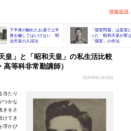
情報提供
下半身の触れたお湯で上半
「寝室問題」は皇室
身を穢してはいけない 明
った 昭和天皇が変
治天皇の入浴法
「寝室」の作法
天皇」と「昭和天皇」の私生活比較
・高等科非常勤講師）
2016年01月03日
る当たり
がつかな
抜きをさ
続けてき
を浮かび