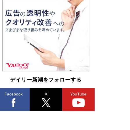
Book Bang
「『火垂るの墓』は、大嘘である」原作者が抱き
続けた“自責の念”とは…「自己憐憫は描きたくな
い」監督が徹底的にこだわったこと（後編） #
戦争の記憶
Book Bang
デイリー新潮をフォローする
Facebook
X
YouTube