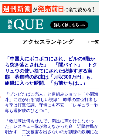
アクセスランキング
一覧
「中国人にボコボコにされ、ビルの6階か
ら突き落とされた」 「闇バイト」 トク
リュウの使い捨てにされた悲惨すぎる実
態 募集時の約束は「月収300万円」も、
組織に入った瞬間、「お前たちは…」
「ゾンビたばこ売人」と肩組みショット「小園海
斗」に注がれる“厳しい視線” 昨季の首位打者も
今季は打撃低調、守備にも不安 「レギュラー剥
奪も選択肢のひとつに」
「救助隊は何もせんで、満足に声かけしなかっ
た」レスキュー隊が救えなかった命 近隣住民が
明かす「二次被害を出さないのが訓練の鉄則にな