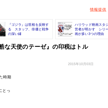
情報提供
『ゴジラ』は世相を反映す
ハリウッド映画スタ
る スタッフ、俳優と戦争
営者が明かす シリ
の深い縁
画が多い3つの理由
残酷な天使のテーゼ』の印税はトル
2015年10月03日
た時期
にとっ