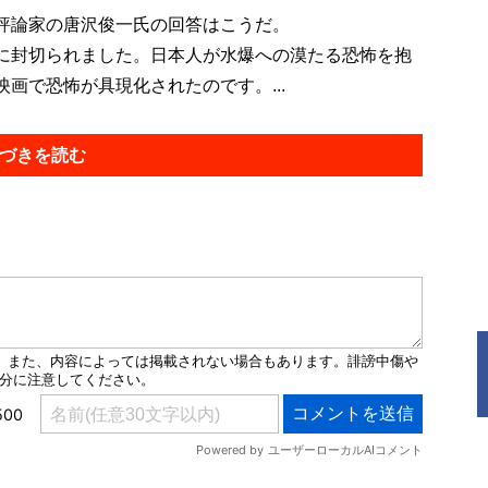
評論家の唐沢俊一氏の回答はこうだ。
に封切られました。日本人が水爆への漠たる恐怖を抱
画で恐怖が具現化されたのです。...
づきを読む