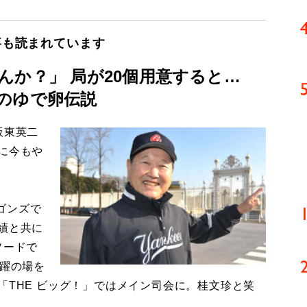
事も読まれています
んか？」 局が20個用意すると…
のゆで卵伝説
板東英二
に今もや
ゴンズで
績と共に
ソードで
活躍の場を
「THE ビッグ！」ではメイン司会に。桂文珍と笑