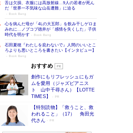
舌は欠損、衣服には高放射線…9人の若者が死ん
だ「世界一不気味な山岳遭難」に迫る
Book Bang
心を病んだ母が「4Lの大五郎」を飲み干しゲロま
みれに…ノブコブ徳井が「感情を失くした」子供
時代を明かす
Book Bang
石田夏穂『わたしを庇わないで』人間のいいとこ
ろよりも悪いところを書きたい【インタビュー】
Book Bang
73歳でも働くしかない 「老後レス時代」
おすすめ
に交通誘導員の独白が話題
Book Bang
創作にもリフレッシュにもガ
「なんで？ そんな馬鹿な……」90歳になった作
ムを愛用（ジャズピアニス
家・阿刀田高さんが、ひとり暮らしの生活を明か
ト 山中千尋さん）【LOTTE
す
Book Bang
TIMES】
PR
追悼・東野圭吾さん 週間ベストセラーランキン
【特別読物】「救うこと、救
グに『容疑者Xの献身』『白夜行』など代表作が
われること」（17） 角田光
並ぶ［文庫ベストセラー］
Book Bang
代さん
PR
和田秀樹の70代、80代向け新書がベスト3を独
占 上半期1位にも選出［新書ベストセラー］