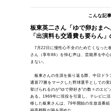
こんな記
板東英二さん「ゆで卵おまへ
「出演料も交通費も要らん」
7月22日に慢性心不全のため亡くなった
さん（享年86）を悼む声は、芸能界を中心
まない。
板東さんの生涯を振り返る際、中日ドラ
通算77勝をマークした野球選手としての実
挙げられるのが“ゆで卵好き”の数々のエピ
ある。1969年に現役を引退し、テレビに
移した板東さんは、79年開始の生放送番組
福亭鶴瓶が脇を固めた。