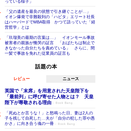
っている様子」
「父の遺産を最良の状態で引き継ぐことが…」
イオン爆発で非難殺到の「ハビタ」エリート社長
はハーバードでMBA取得 かつて語っていた「経
営哲学」とは
「玖瑠美の最期の言葉は…」 イオンモール事故
被害者の親族が慟哭の証言 「おばたちは制止で
きなかった自分たちを責めている」 さらに、間
一髪で事故を免れた従業員の証言も
話題の本
レビュー
ニュース
英国で「末席」を用意された天皇陛下を
「最前列」に呼び寄せた人物とは？ 天皇
陛下が尊敬される理由
Book Bang
「死ぬとか言うな！」と怒鳴った日、妻は2人の
子を残して自死した…夫が「自分の犯した罪や愚
かさ」に向き合う魂の一冊
Book Bang