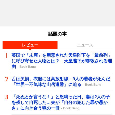
話題の本
レビュー
ニュース
英国で「末席」を用意された天皇陛下を「最前列」
に呼び寄せた人物とは？ 天皇陛下が尊敬される理
由
Book Bang
舌は欠損、衣服には高放射線…9人の若者が死んだ
「世界一不気味な山岳遭難」に迫る
Book Bang
「死ぬとか言うな！」と怒鳴った日、妻は2人の子
を残して自死した…夫が「自分の犯した罪や愚か
さ」に向き合う魂の一冊
Book Bang