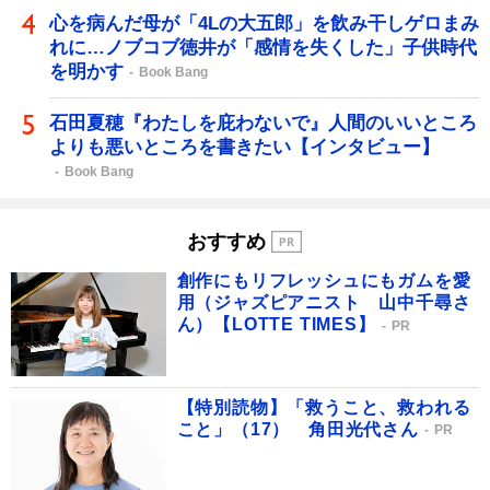
心を病んだ母が「4Lの大五郎」を飲み干しゲロまみ
れに…ノブコブ徳井が「感情を失くした」子供時代
を明かす
Book Bang
石田夏穂『わたしを庇わないで』人間のいいところ
よりも悪いところを書きたい【インタビュー】
Book Bang
おすすめ
創作にもリフレッシュにもガムを愛
用（ジャズピアニスト 山中千尋さ
ん）【LOTTE TIMES】
PR
【特別読物】「救うこと、救われる
こと」（17） 角田光代さん
PR