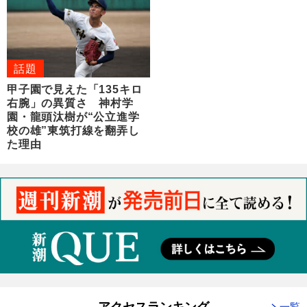
話題
甲子園で見えた「135キロ
右腕」の異質さ 神村学
園・龍頭汰樹が“公立進学
校の雄”東筑打線を翻弄し
た理由
アクセスランキング
一覧