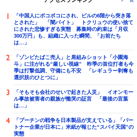
「中国人にボコボコにされ、ビルの6階から突き落
とされた」 「闇バイト」 トクリュウの使い捨て
にされた悲惨すぎる実態 募集時の約束は「月収
300万円」も、組織に入った瞬間、「お前たち
は…」
「ゾンビたばこ売人」と肩組みショット「小園海
斗」に注がれる“厳しい視線” 昨季の首位打者も今
季は打撃低調、守備にも不安 「レギュラー剥奪も
選択肢のひとつに」
「そもそも会社のせいで起きた人災」 イオンモー
ル事故被害者の親族が慟哭の証言 「最後の言葉
は…」
「プーチンの戦争を日本製品が支えている」「パー
トナー企業が日本に」米紙が報じた“スパイ天国”の
実態