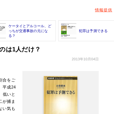
情報提供
ケータイとアルコール、ど
っちが交通事故の元にな
犯罪は予測できる
る？
のは1人だけ？
2013年10月04日
割合をご
平成24
、低いと
二が捕ま
ない気も