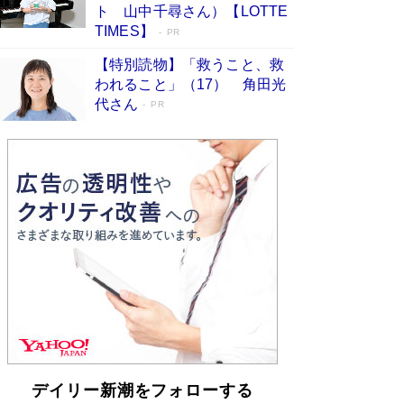
らも文庫化 映画化された直木賞受賞作もランク
ト 山中千尋さん）【LOTTE
イン［文庫ベストセラー］
Book Bang
TIMES】
PR
【特別読物】「救うこと、救
われること」（17） 角田光
代さん
PR
デイリー新潮をフォローする