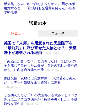
板東英二さん「ゆで卵おまへんか？」 局が20個
用意すると… 「出演料も交通費も要らん」のゆ
で卵伝説
話題の本
レビュー
ニュース
英国で「末席」を用意された天皇陛下を
「最前列」に呼び寄せた人物とは？ 天皇
陛下が尊敬される理由
Book Bang
「死ぬとか言うな！」と怒鳴った日、妻は2人の
子を残して自死した…夫が「自分の犯した罪や愚
かさ」に向き合う魂の一冊
Book Bang
舌は欠損、衣服には高放射線…9人の若者が死ん
だ「世界一不気味な山岳遭難」に迫る
Book Bang
心を病んだ母が「4Lの大五郎」を飲み干しゲロま
みれに…ノブコブ徳井が「感情を失くした」子供
時代を明かす
Book Bang