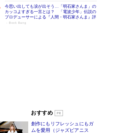
今思い出しても涙が出そう…「明石家さんま」の
カッコよすぎる一言とは？ 「電波少年」伝説の
プロデューサーによる『人間・明石家さんま』評
Book Bang
「宇宙兄弟」最終46巻がベストセラー1
位 宇宙開発への関心を押し上げた18年の
物語に幕 特装版には「宇宙で描かれたマ
ンガ」も収録
Book Bang
美輪明宏 晩年の回答を集めた『ほほえんで生き
るための人生相談』がランクイン［エンターテイ
メントベストセラー］
Book Bang
「『火垂るの墓』は、大嘘である」原作者が抱き
続けた“自責の念”とは…「自己憐憫は描きたくな
い」監督が徹底的にこだわったこと（後編） #
戦争の記憶
Book Bang
「叱って伸びるやつは、褒めたらもっと伸びる」
おすすめ
俳優・高嶋政伸が家族に教わった“人を育てるコ
ツ”…芸への考え方を明かす
Book Bang
創作にもリフレッシュにもガ
東野圭吾、伊坂幸太郎の人気シリーズ最新作どち
ムを愛用（ジャズピアニス