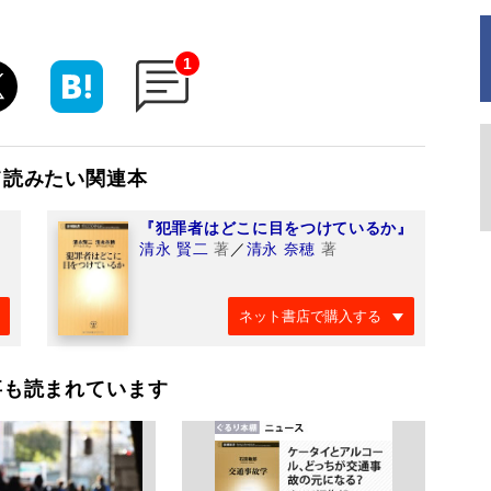
1
て読みたい関連本
『犯罪者はどこに目をつけているか』
清永 賢二
著
／
清永 奈穂
著
ネット書店で購入する
事も読まれています