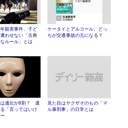
少年殺害事件、子ど
ケータイとアルコール、どっ
に遭わせない「古典
ちが交通事故の元になる？
効なルール」とは
は遺伝が8割？ 遺
見た目はヤクザそのもの「マ
わる「言ってはいけ
ル暴刑事」の日常とは
ブー