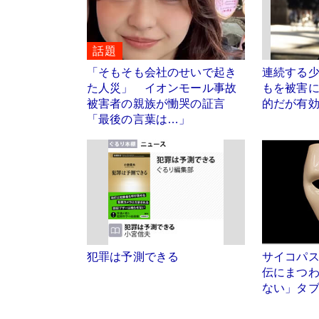
話題
「そもそも会社のせいで起き
連続する
た人災」 イオンモール事故
もを被害
被害者の親族が慟哭の証言
的だが有
「最後の言葉は…」
犯罪は予測できる
サイコパス
伝にまつ
ない」タ