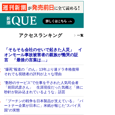
アクセスランキング
一覧
「そもそも会社のせいで起きた人災」 イ
オンモール事故被害者の親族が慟哭の証
言 「最後の言葉は…」
“爆死”報道の「のん」13年ぶり連ドラ本格復帰
それでも視聴者の評判が上々な理由
“数秒のサービス”で仕事を干された人気司会者
「前田武彦さん」 生涯現役だった気概と「体に
秒針が刻み込まれているような」話芸
「プーチンの戦争を日本製品が支えている」「パ
ートナー企業が日本に」米紙が報じた“スパイ天
国”の実態