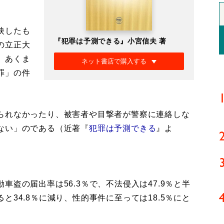
映したも
『犯罪は予測できる』小宮信夫 著
の立正大
、あくま
ネット書店で購入する
罪」の件
られなかったり、被害者や目撃者が警察に連絡しな
ない」のである（近著『
犯罪は予測できる
』よ
盗の届出率は56.3％で、不法侵入は47.9％と半
34.8％に減り、性的事件に至っては18.5％にと