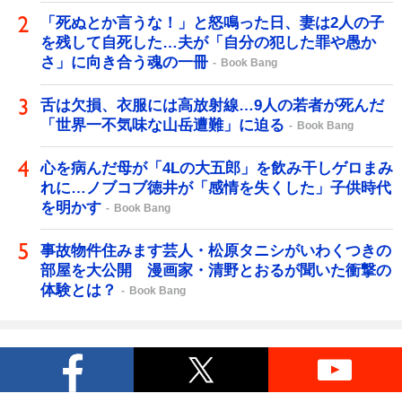
「死ぬとか言うな！」と怒鳴った日、妻は2人の子
を残して自死した…夫が「自分の犯した罪や愚か
さ」に向き合う魂の一冊
Book Bang
舌は欠損、衣服には高放射線…9人の若者が死んだ
「世界一不気味な山岳遭難」に迫る
Book Bang
心を病んだ母が「4Lの大五郎」を飲み干しゲロまみ
れに…ノブコブ徳井が「感情を失くした」子供時代
を明かす
Book Bang
事故物件住みます芸人・松原タニシがいわくつきの
部屋を大公開 漫画家・清野とおるが聞いた衝撃の
体験とは？
Book Bang