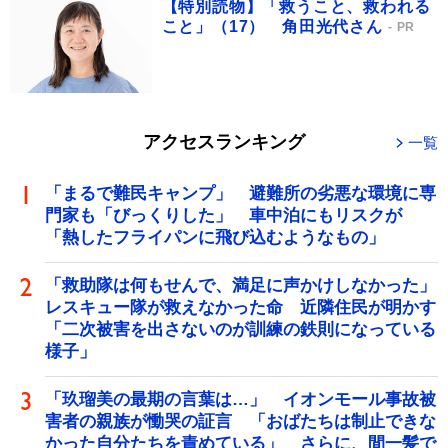
【特別読物】「救うこと、救われる
こと」（17） 角田光代さん
PR
アクセスランキング
一覧
「まるで難民キャンプ」 避難所の劣悪な環境に専
門家も「びっくりした」 車中泊にもリスクが
「熱したフライパンに飛び込むようなもの」
「救助隊は何もせんで、満足に声かけしなかった」
レスキュー隊が救えなかった命 近隣住民が明かす
「二次被害を出さないのが訓練の鉄則になっている
様子」
「玖瑠美の最期の言葉は…」 イオンモール事故被
害者の親族が慟哭の証言 「おばたちは制止できな
かった自分たちを責めている」 さらに、間一髪で