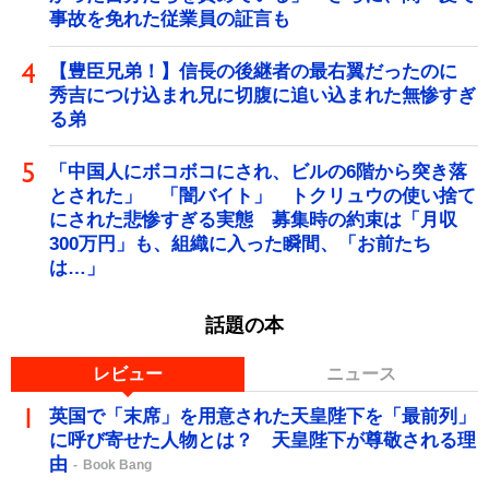
事故を免れた従業員の証言も
【豊臣兄弟！】信長の後継者の最右翼だったのに
秀吉につけ込まれ兄に切腹に追い込まれた無惨すぎ
る弟
「中国人にボコボコにされ、ビルの6階から突き落
とされた」 「闇バイト」 トクリュウの使い捨て
にされた悲惨すぎる実態 募集時の約束は「月収
300万円」も、組織に入った瞬間、「お前たち
は…」
話題の本
レビュー
ニュース
英国で「末席」を用意された天皇陛下を「最前列」
に呼び寄せた人物とは？ 天皇陛下が尊敬される理
由
Book Bang