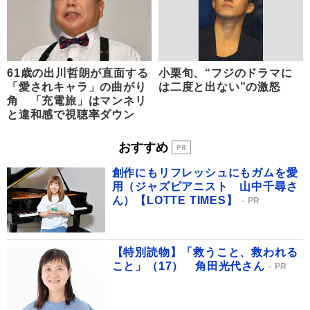
61歳の出川哲朗が直面する
小栗旬、“フジのドラマに
「愛されキャラ」の曲がり
は二度と出ない”の激怒
角 「充電旅」はマンネリ
と違和感で視聴率ダウン
おすすめ
創作にもリフレッシュにもガムを愛
用（ジャズピアニスト 山中千尋さ
ん）【LOTTE TIMES】
PR
【特別読物】「救うこと、救われる
こと」（17） 角田光代さん
PR