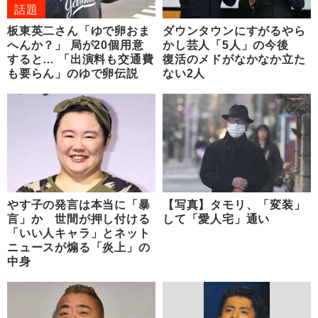
話題
板東英二さん「ゆで卵おま
ダウンタウンにすがるやら
へんか？」 局が20個用意
かし芸人「5人」の今後
すると… 「出演料も交通費
復活のメドがなかなか立た
も要らん」のゆで卵伝説
ない2人
やす子の発言は本当に「暴
【写真】タモリ、「変装」
言」か 世間が押し付ける
して「愛人宅」通い
「いい人キャラ」とネット
ニュースが煽る「炎上」の
中身