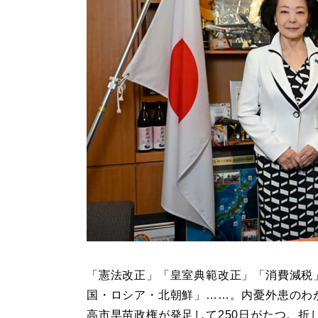
「憲法改正」「皇室典範改正」「消費減税
国・ロシア・北朝鮮」……。内憂外患のわ
高市早苗政権が発足して250日がたつ。折