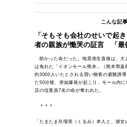
こんな記
「そもそも会社のせいで起き
者の親族が慟哭の証言 「最
助かった命だった。地震発生直後は、大
は免れた「イオンモール熊本」（熊本県嘉
約3000人いたとされる買い物客の避難誘
た50分後、突如爆発が起こり、モール内に
店の従業員7名の命が奪われた。
＊＊＊
「たまたま玖瑠美（くるみ）本人と、彼女