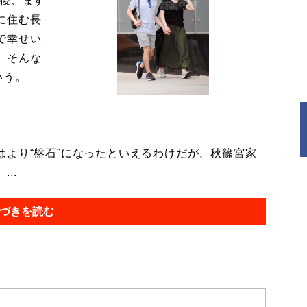
今後、ます
に住む長
で幸せい
。そんな
いう。
より“盤石”になったといえるわけだが、秋篠宮家
..
づきを読む