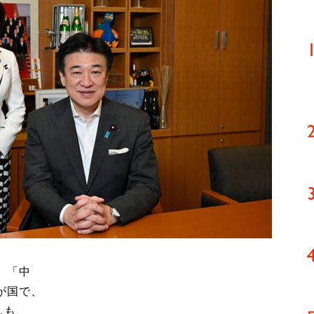
」「中
が国で、
しも、