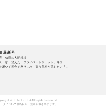
潮 最新号
震 修羅の人間模様
ん一家 消えた「プライベートジェット」帰国
を履いて国会で座りこみ 高市首相が隠したい「...
pyright © SHINCHOSHA All Rights Reserved.
データについて無断転用・無断転載を禁じます。