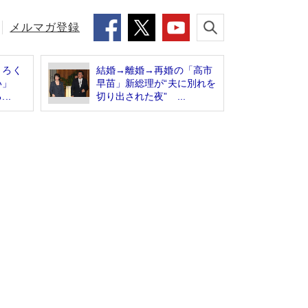
メルマガ登録
、ろく
結婚→離婚→再婚の「高市
ない」
早苗」新総理が“夫に別れを
..
切り出された夜” ...