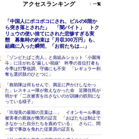
アクセスランキング
一覧
「中国人にボコボコにされ、ビルの6階か
ら突き落とされた」 「闇バイト」 トク
リュウの使い捨てにされた悲惨すぎる実
態 募集時の約束は「月収300万円」も、
組織に入った瞬間、「お前たちは…」
「ゾンビたばこ売人」と肩組みショット「小園海
斗」に注がれる“厳しい視線” 昨季の首位打者も
今季は打撃低調、守備にも不安 「レギュラー剥
奪も選択肢のひとつに」
「救助隊は何もせんで、満足に声かけしなかっ
た」レスキュー隊が救えなかった命 近隣住民が
明かす「二次被害を出さないのが訓練の鉄則にな
っている様子」
「玖瑠美の最期の言葉は…」 イオンモール事故
被害者の親族が慟哭の証言 「おばたちは制止で
きなかった自分たちを責めている」 さらに、間
一髪で事故を免れた従業員の証言も