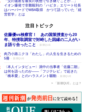
「父の遺産を最良の状態で引き継ぐことが…」
イオン爆発で非難殺到の「ハビタ」エリート社長
はハーバードでMBA取得 かつて語っていた「経
営哲学」とは
注目トピック
佐藤優vs検察官！ あの国策捜査から20
年、特捜取調室で対峙した因縁の二人がい
ま語り合ったこと
新潮QUE
肉乃小路ニクヨ「わたし」の人生を生きるための
5冊
新潮QUE
〈本人インタビュー〉渦中の当事者「佐藤二朗」
は何を語ったのか――「フジテレビ」で起きた
「橋本愛」とのハラスメント騒動
新潮QUE
「新潮QUE」とは？