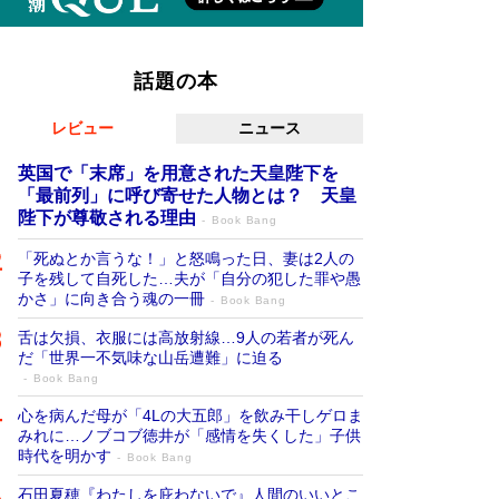
話題の本
レビュー
ニュース
英国で「末席」を用意された天皇陛下を
「最前列」に呼び寄せた人物とは？ 天皇
陛下が尊敬される理由
Book Bang
「死ぬとか言うな！」と怒鳴った日、妻は2人の
子を残して自死した…夫が「自分の犯した罪や愚
かさ」に向き合う魂の一冊
Book Bang
舌は欠損、衣服には高放射線…9人の若者が死ん
だ「世界一不気味な山岳遭難」に迫る
Book Bang
心を病んだ母が「4Lの大五郎」を飲み干しゲロま
みれに…ノブコブ徳井が「感情を失くした」子供
時代を明かす
Book Bang
石田夏穂『わたしを庇わないで』人間のいいとこ