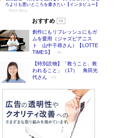
ろよりも悪いところを書きたい【インタビュー】
Book Bang
73歳でも働くしかない 「老後レス時代」
おすすめ
に交通誘導員の独白が話題
Book Bang
創作にもリフレッシュにもガ
「なんで？ そんな馬鹿な……」90歳になった作
ムを愛用（ジャズピアニス
家・阿刀田高さんが、ひとり暮らしの生活を明か
ト 山中千尋さん）【LOTTE
す
Book Bang
TIMES】
PR
追悼・東野圭吾さん 週間ベストセラーランキン
【特別読物】「救うこと、救
グに『容疑者Xの献身』『白夜行』など代表作が
われること」（17） 角田光
並ぶ［文庫ベストセラー］
Book Bang
代さん
PR
和田秀樹の70代、80代向け新書がベスト3を独
占 上半期1位にも選出［新書ベストセラー］
Book Bang
「『火垂るの墓』は、大嘘である」原作者が抱き
続けた“自責の念”とは…「自己憐憫は描きたくな
い」監督が徹底的にこだわったこと（後編） #
戦争の記憶
Book Bang