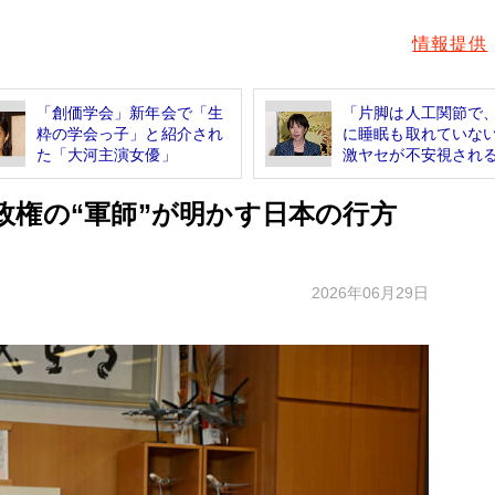
情報提供
「創価学会」新年会で「生
「片脚は人工関節で
粋の学会っ子」と紹介され
に睡眠も取れてい
た「大河主演女優」
激ヤセが不安視される.
政権の“軍師”が明かす日本の行方
2026年06月29日