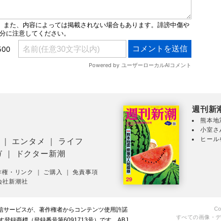
週刊新
熊本地
小室さ
ヒール
｜
エンタメ
｜
ライフ
ガ
｜
ドクター新潮
作権・リンク
｜
ご購入
｜
免責事項
会社新潮社
Co
配信サービスが、著作権者からコンテンツ使用許諾
すべての画像・
録商標（登録番号第6091713号）です。ABJ