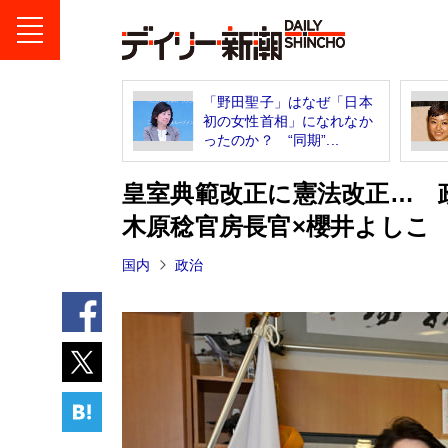
「野田聖子」はなぜ「日本
初の女性首相」になれなか
ったのか？ “同期”...
皇室典範改正に憲法改正… 
木原稔官房長官×櫻井よしこ
国内
政治