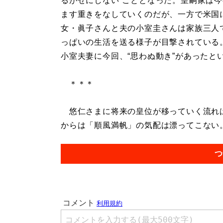
るがせにしない”こととなった。皇嗣家は
ます重きをなしていくのだが、一方で米国
女・眞子さんと夫の小室圭さんは家族三人
っぱいの生活を送る様子が目撃されている
小室夫妻に今回、“思わぬ動き”があったと
＊＊＊
悠仁さまに将来の皇位が移っていく流れは
からは「順風満帆」の気配は漂ってこない。.
つ