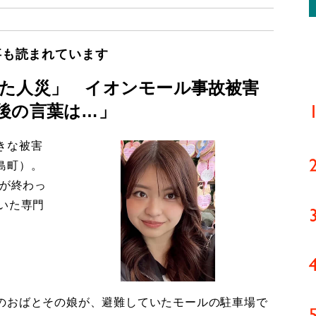
事も読まれています
た人災」 イオンモール事故被害
後の言葉は…」
きな被害
島町）。
導が終わっ
いた専門
のおばとその娘が、避難していたモールの駐車場で