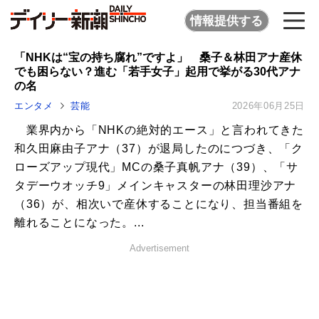
情報提供する
「NHKは“宝の持ち腐れ”ですよ」 桑子＆林田アナ産休
でも困らない？進む「若手女子」起用で挙がる30代アナ
の名
エンタメ
芸能
2026年06月25日
業界内から「NHKの絶対的エース」と言われてきた
和久田麻由子アナ（37）が退局したのにつづき、「ク
ローズアップ現代」MCの桑子真帆アナ（39）、「サ
タデーウオッチ9」メインキャスターの林田理沙アナ
（36）が、相次いで産休することになり、担当番組を
離れることになった。...
Advertisement