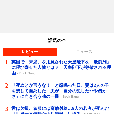
話題の本
レビュー
ニュース
英国で「末席」を用意された天皇陛下を「最前列」
に呼び寄せた人物とは？ 天皇陛下が尊敬される理
由
Book Bang
「死ぬとか言うな！」と怒鳴った日、妻は2人の子
を残して自死した…夫が「自分の犯した罪や愚か
さ」に向き合う魂の一冊
Book Bang
舌は欠損、衣服には高放射線…9人の若者が死んだ