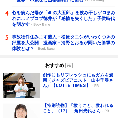
「世界一不気味な山岳遭難」に迫る
Book Bang
心を病んだ母が「4Lの大五郎」を飲み干しゲロまみ
れに…ノブコブ徳井が「感情を失くした」子供時代
を明かす
Book Bang
事故物件住みます芸人・松原タニシがいわくつきの
部屋を大公開 漫画家・清野とおるが聞いた衝撃の
体験とは？
Book Bang
おすすめ
創作にもリフレッシュにもガムを愛
用（ジャズピアニスト 山中千尋さ
ん）【LOTTE TIMES】
PR
【特別読物】「救うこと、救われる
こと」（17） 角田光代さん
PR