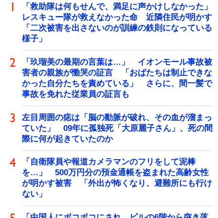
「救助隊は何もせんで、満足に声かけしなかった」
レスキュー隊が救えなかった命 近隣住民が明かす
「二次被害を出さないのが訓練の鉄則になっている
様子」
「玖瑠美の最期の言葉は…」 イオンモール事故被
害者の親族が慟哭の証言 「おばたちは制止できな
かった自分たちを責めている」 さらに、間一髪で
事故を免れた従業員の証言も
左目周囲の痣は「脳の動脈が破れ、その血が溜まっ
ていた」 09年に孤独死「大原麗子さん」、死の間
際に何が起きていたのか
「自衛隊員や報道カメラマンのフリをして泥棒
を…」 500万円分の預金通帳を盗まれた高齢女性
が明かす被害 「外出が怖くなり、避難所にも行け
ない」
「中国人にボコボコにされ、ビルの6階から突き落