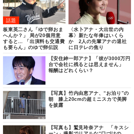
話題
板東英二さん「ゆで卵おま
〈水卜アナ・大出世の内
へんか？」 局が20個用意
幕〉新たな年俸はいくら
すると… 「出演料も交通費
か 2人の先輩アナの退社
も要らん」のゆで卵伝説
に日テレの焦り
【安住紳一郎アナ】「彼が3000万円
台で会社に残るとは思えません」
報酬はどれくらい？
【写真】竹内由恵アナ、“お泊り”の
朝 膝上20cmの超ミニスカで美脚
を披露
【写真も】鷲見玲奈アナ 「キスシ
ーン」撮影でリアルな“口づけの