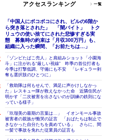
アクセスランキング
一覧
「中国人にボコボコにされ、ビルの6階か
ら突き落とされた」 「闇バイト」 トク
リュウの使い捨てにされた悲惨すぎる実
態 募集時の約束は「月収300万円」も、
組織に入った瞬間、「お前たちは…」
「ゾンビたばこ売人」と肩組みショット「小園海
斗」に注がれる“厳しい視線” 昨季の首位打者も
今季は打撃低調、守備にも不安 「レギュラー剥
奪も選択肢のひとつに」
「救助隊は何もせんで、満足に声かけしなかっ
た」レスキュー隊が救えなかった命 近隣住民が
明かす「二次被害を出さないのが訓練の鉄則にな
っている様子」
「玖瑠美の最期の言葉は…」 イオンモール事故
被害者の親族が慟哭の証言 「おばたちは制止で
きなかった自分たちを責めている」 さらに、間
一髪で事故を免れた従業員の証言も