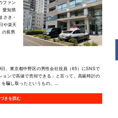
のファン
。愛知県
まさき・
日や楽天
）の長男
9日、東京都中野区の男性会社役員（65）にSNSで
ションで高値で売却できる」と言って、高級時計の
を騙し取ったというもの。...
づきを読む