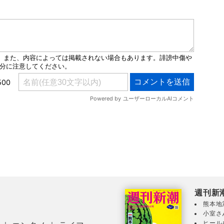
週刊新
熊本地
小室さ
ヒール