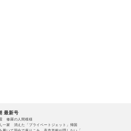
潮 最新号
震 修羅の人間模様
ん一家 消えた「プライベートジェット」帰国
を履いて国会で座りこみ 高市首相が隠したい「...