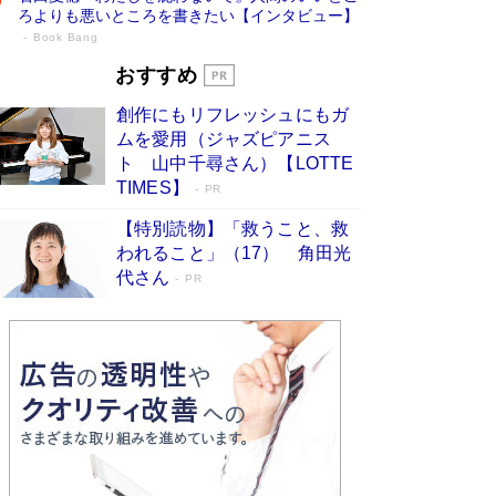
ろよりも悪いところを書きたい【インタビュー】
Book Bang
73歳でも働くしかない 「老後レス時代」
おすすめ
に交通誘導員の独白が話題
Book Bang
創作にもリフレッシュにもガ
「なんで？ そんな馬鹿な……」90歳になった作
ムを愛用（ジャズピアニス
家・阿刀田高さんが、ひとり暮らしの生活を明か
ト 山中千尋さん）【LOTTE
す
Book Bang
TIMES】
PR
追悼・東野圭吾さん 週間ベストセラーランキン
【特別読物】「救うこと、救
グに『容疑者Xの献身』『白夜行』など代表作が
われること」（17） 角田光
並ぶ［文庫ベストセラー］
Book Bang
代さん
PR
和田秀樹の70代、80代向け新書がベスト3を独
占 上半期1位にも選出［新書ベストセラー］
Book Bang
「『火垂るの墓』は、大嘘である」原作者が抱き
続けた“自責の念”とは…「自己憐憫は描きたくな
い」監督が徹底的にこだわったこと（後編） #
戦争の記憶
Book Bang