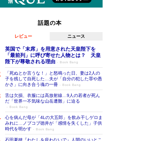
話題の本
レビュー
ニュース
英国で「末席」を用意された天皇陛下を
「最前列」に呼び寄せた人物とは？ 天皇
陛下が尊敬される理由
Book Bang
「死ぬとか言うな！」と怒鳴った日、妻は2人の
子を残して自死した…夫が「自分の犯した罪や愚
かさ」に向き合う魂の一冊
Book Bang
舌は欠損、衣服には高放射線…9人の若者が死ん
だ「世界一不気味な山岳遭難」に迫る
Book Bang
心を病んだ母が「4Lの大五郎」を飲み干しゲロま
みれに…ノブコブ徳井が「感情を失くした」子供
時代を明かす
Book Bang
石田夏穂『わたしを庇わないで』人間のいいとこ