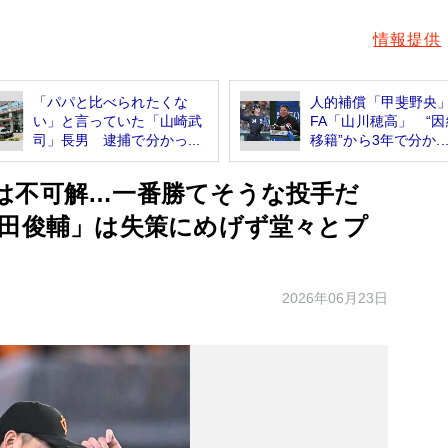
情報提供
「パパと比べられたくな
人的補償「甲斐野央
い」と言っていた「山崎武
FA「山川穂高」 “
司」長男 逮捕で分かっ...
移籍”から3年で分か..
は不可解…一番勝てそうな投手だ
浦田俊輔」は失策にめげず堂々とプ
2026年06月23日