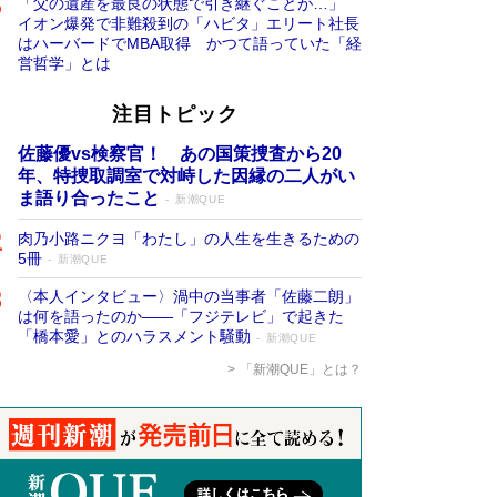
「父の遺産を最良の状態で引き継ぐことが…」
イオン爆発で非難殺到の「ハビタ」エリート社長
はハーバードでMBA取得 かつて語っていた「経
営哲学」とは
注目トピック
佐藤優vs検察官！ あの国策捜査から20
年、特捜取調室で対峙した因縁の二人がい
ま語り合ったこと
新潮QUE
肉乃小路ニクヨ「わたし」の人生を生きるための
5冊
新潮QUE
〈本人インタビュー〉渦中の当事者「佐藤二朗」
は何を語ったのか――「フジテレビ」で起きた
「橋本愛」とのハラスメント騒動
新潮QUE
「新潮QUE」とは？