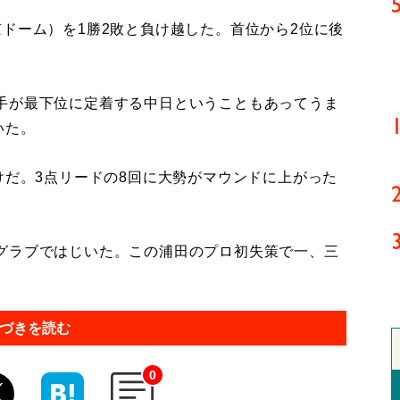
ドーム）を1勝2敗と負け越した。首位から2位に後
手が最下位に定着する中日ということもあってうま
いた。
けだ。3点リードの8回に大勢がマウンドに上がった
グラブではじいた。この浦田のプロ初失策で一、三
づきを読む
0