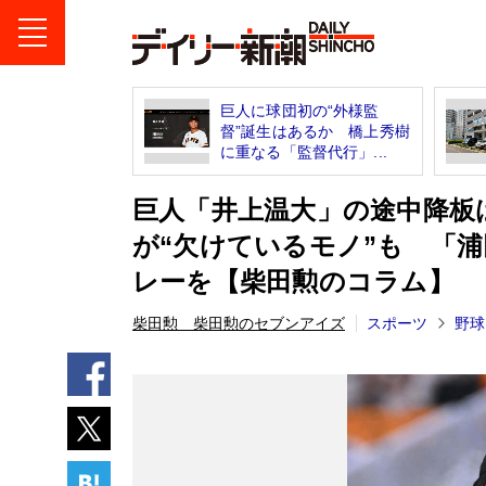
巨人に球団初の“外様監
督”誕生はあるか 橋上秀樹
に重なる「監督代行」...
巨人「井上温大」の途中降板
が“欠けているモノ”も 「
レーを【柴田勲のコラム】
柴田勲 柴田勲のセブンアイズ
スポーツ
野球