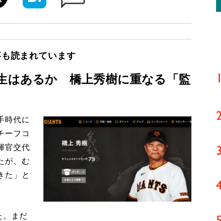
事も読まれています
誕生はあるか 橋上秀樹に重なる「監
手時代に
チーフコ
揮官交代
たが、む
きた」と
】
た。まだ