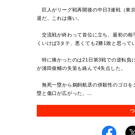
巨人がリーグ戦再開後の中日3連戦（東京
退だ。これは痛い。
交流戦が終わって首位に立ち、最初の相
くいけば3タテ、悪くても2勝1敗と思って
特に痛かったのは21日第3戦での逆転負
が浦田俊輔の失策も絡んで4失点した。
無死一塁から鵜飼航丞の併殺性のゴロを
塁と傷口が広がった。...
つ