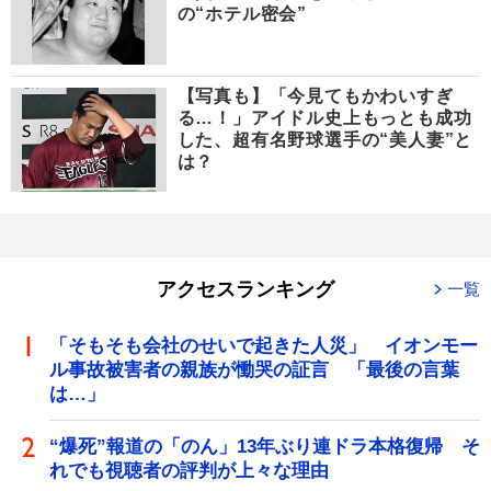
の“ホテル密会”
【写真も】「今見てもかわいすぎ
る…！」アイドル史上もっとも成功
した、超有名野球選手の“美人妻”と
は？
アクセスランキング
一覧
「そもそも会社のせいで起きた人災」 イオンモー
ル事故被害者の親族が慟哭の証言 「最後の言葉
は…」
“爆死”報道の「のん」13年ぶり連ドラ本格復帰 そ
れでも視聴者の評判が上々な理由