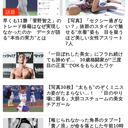
話題
早くも11勝「菅野智之」の
【写真】「セクシー過ぎな
トレード移籍はなぜ実現し
い？」抜群のスタイルで魅
なかったのか データが語
せる“水着”姿も 目を疑う
る“本当の実力”とは
ほど美しい女性アスリート
7人
「一目ぼれした美女」にフラれ続け
ても諦めず… 30歳格闘家が“三度
目の正直”でOKをもらえたワケ
【写真30枚】“太もも”のぞくミニス
カ姿がたまらない…！ 「目のやり
場に困る」大胆コスチュームの美女
チアガール
【報じられなかった角界のタブー】
「貴ノ浪」が命を落とした午前10時