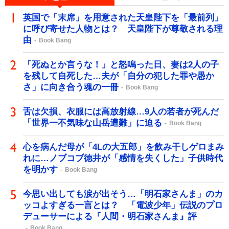
英国で「末席」を用意された天皇陛下を「最前列」
に呼び寄せた人物とは？ 天皇陛下が尊敬される理
由
Book Bang
「死ぬとか言うな！」と怒鳴った日、妻は2人の子
を残して自死した…夫が「自分の犯した罪や愚か
さ」に向き合う魂の一冊
Book Bang
舌は欠損、衣服には高放射線…9人の若者が死んだ
「世界一不気味な山岳遭難」に迫る
Book Bang
心を病んだ母が「4Lの大五郎」を飲み干しゲロまみ
れに…ノブコブ徳井が「感情を失くした」子供時代
を明かす
Book Bang
今思い出しても涙が出そう…「明石家さんま」のカ
ッコよすぎる一言とは？ 「電波少年」伝説のプロ
デューサーによる『人間・明石家さんま』評
Book Bang