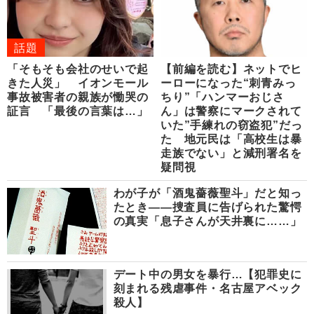
話題
「そもそも会社のせいで起
【前編を読む】ネットでヒ
きた人災」 イオンモール
ーローになった“刺青みっ
事故被害者の親族が慟哭の
ちり”「ハンマーおじさ
証言 「最後の言葉は…」
ん」は警察にマークされて
いた”手練れの窃盗犯”だっ
た 地元民は「高校生は暴
走族でない」と減刑署名を
疑問視
わが子が「酒鬼薔薇聖斗」だと知っ
たとき――捜査員に告げられた驚愕
の真実「息子さんが天井裏に……」
デート中の男女を暴行…【犯罪史に
刻まれる残虐事件・名古屋アベック
殺人】