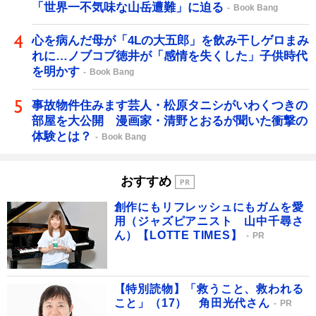
「世界一不気味な山岳遭難」に迫る
Book Bang
心を病んだ母が「4Lの大五郎」を飲み干しゲロまみ
れに…ノブコブ徳井が「感情を失くした」子供時代
を明かす
Book Bang
事故物件住みます芸人・松原タニシがいわくつきの
部屋を大公開 漫画家・清野とおるが聞いた衝撃の
体験とは？
Book Bang
おすすめ
創作にもリフレッシュにもガムを愛
用（ジャズピアニスト 山中千尋さ
ん）【LOTTE TIMES】
PR
【特別読物】「救うこと、救われる
こと」（17） 角田光代さん
PR