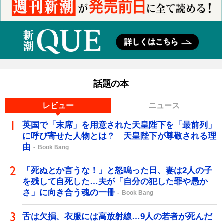
話題の本
レビュー
ニュース
英国で「末席」を用意された天皇陛下を「最前列」
に呼び寄せた人物とは？ 天皇陛下が尊敬される理
由
Book Bang
「死ぬとか言うな！」と怒鳴った日、妻は2人の子
を残して自死した…夫が「自分の犯した罪や愚か
さ」に向き合う魂の一冊
Book Bang
舌は欠損、衣服には高放射線…9人の若者が死んだ