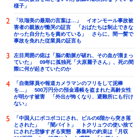
様子」
「玖瑠美の最期の言葉は…」 イオンモール事故被
害者の親族が慟哭の証言 「おばたちは制止できな
かった自分たちを責めている」 さらに、間一髪で
事故を免れた従業員の証言も
左目周囲の痣は「脳の動脈が破れ、その血が溜まっ
ていた」 09年に孤独死「大原麗子さん」、死の間
際に何が起きていたのか
「自衛隊員や報道カメラマンのフリをして泥棒
を…」 500万円分の預金通帳を盗まれた高齢女性
が明かす被害 「外出が怖くなり、避難所にも行け
ない」
「中国人にボコボコにされ、ビルの6階から突き落
とされた」 「闇バイト」 トクリュウの使い捨て
にされた悲惨すぎる実態 募集時の約束は「月収