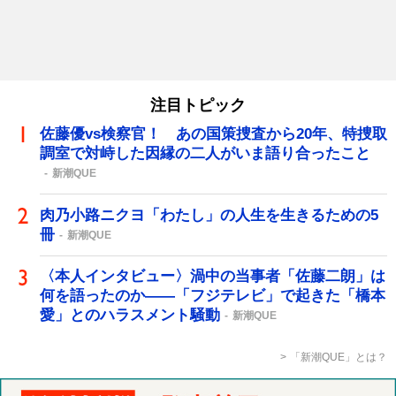
注目トピック
佐藤優vs検察官！ あの国策捜査から20年、特捜取
調室で対峙した因縁の二人がいま語り合ったこと
新潮QUE
肉乃小路ニクヨ「わたし」の人生を生きるための5
冊
新潮QUE
〈本人インタビュー〉渦中の当事者「佐藤二朗」は
何を語ったのか――「フジテレビ」で起きた「橋本
愛」とのハラスメント騒動
新潮QUE
「新潮QUE」とは？