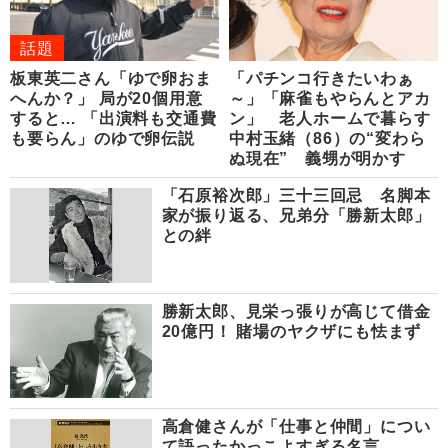
話題
板東英二さん「ゆで卵おま
「パチンコ行きたいわぁ
へんか？」 局が20個用意
～」「麻雀もやらんとアカ
すると… 「出演料も交通費
ン」 老人ホームで暮らす
も要らん」のゆで卵伝説
中村玉緒（86）の“変わら
ぬ現在” 義甥が明かす
「石原裕次郎」三十三回忌 名脚本
家が振り返る、兄弟分「勝新太郎」
との絆
勝新太郎、見栄っ張りが高じて借金
20億円！ 賭場のヤクザにも怯まず
高倉健さんが「仕事と仲間」につい
て語ったかっこよすぎる名言