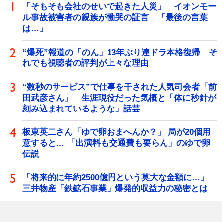
「そもそも会社のせいで起きた人災」 イオンモー
ル事故被害者の親族が慟哭の証言 「最後の言葉
は…」
“爆死”報道の「のん」13年ぶり連ドラ本格復帰 そ
れでも視聴者の評判が上々な理由
“数秒のサービス”で仕事を干された人気司会者「前
田武彦さん」 生涯現役だった気概と「体に秒針が
刻み込まれているような」話芸
板東英二さん「ゆで卵おまへんか？」 局が20個用
意すると… 「出演料も交通費も要らん」のゆで卵
伝説
「将来的に年約2500億円という莫大な金額に…」
三井物産「鉄鉱石事業」爆発的収益力の秘密とは