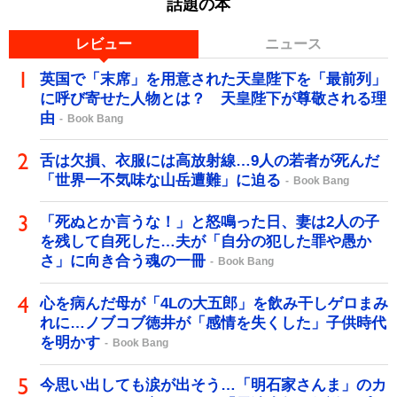
話題の本
レビュー
ニュース
英国で「末席」を用意された天皇陛下を「最前列」
に呼び寄せた人物とは？ 天皇陛下が尊敬される理
由
Book Bang
舌は欠損、衣服には高放射線…9人の若者が死んだ
「世界一不気味な山岳遭難」に迫る
Book Bang
「死ぬとか言うな！」と怒鳴った日、妻は2人の子
を残して自死した…夫が「自分の犯した罪や愚か
さ」に向き合う魂の一冊
Book Bang
心を病んだ母が「4Lの大五郎」を飲み干しゲロまみ
れに…ノブコブ徳井が「感情を失くした」子供時代
を明かす
Book Bang
今思い出しても涙が出そう…「明石家さんま」のカ