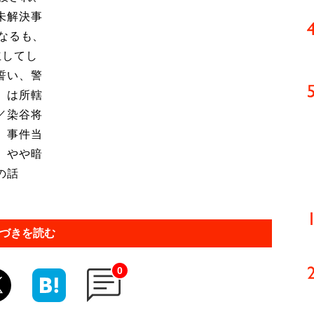
未解決事
なるも、
立してし
誓い、警
）は所轄
／染谷将
。事件当
、やや暗
の話
づきを読む
0