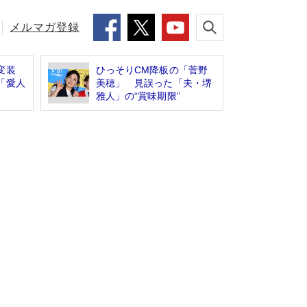
メルマガ登録
変装
ひっそりCM降板の「菅野
「愛人
美穂」 見誤った「夫・堺
雅人」の“賞味期限”