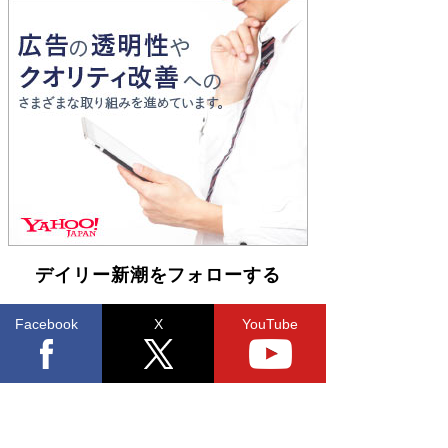
Book Bang
「『火垂るの墓』は、大嘘である」原作者が抱き
続けた“自責の念”とは…「自己憐憫は描きたくな
い」監督が徹底的にこだわったこと（後編） #
戦争の記憶
Book Bang
デイリー新潮をフォローする
Facebook
X
YouTube