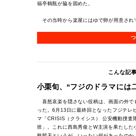
福亭鶴瓶が脇を固めた。
その当時から楽屋にはゆで卵が用意されてい
つ
こんな記
小栗旬、“フジのドラマには
喜怒哀楽を隠さない役柄は、画面の外で
った。6月13日に最終回となったフジテレ
マ「CRISIS（クライシス） 公安機動捜査
班」。これに西島秀俊とW主演を果たした
怒髪天というが、いったい何があったのか