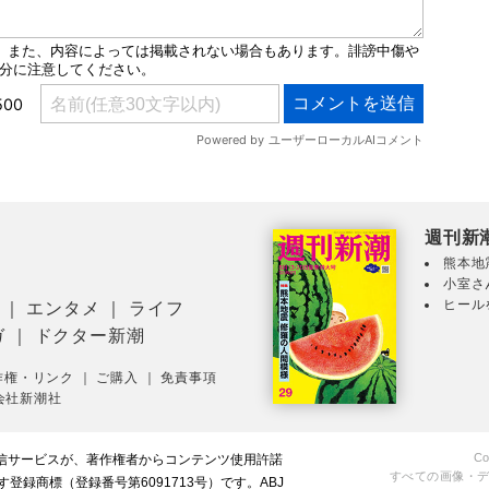
週刊新
熊本地
小室さ
ヒール
｜
エンタメ
｜
ライフ
ガ
｜
ドクター新潮
作権・リンク
｜
ご購入
｜
免責事項
会社新潮社
Co
配信サービスが、著作権者からコンテンツ使用許諾
すべての画像・
録商標（登録番号第6091713号）です。ABJ