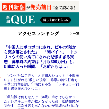
アクセスランキング
一覧
「中国人にボコボコにされ、ビルの6階か
ら突き落とされた」 「闇バイト」 トク
リュウの使い捨てにされた悲惨すぎる実
態 募集時の約束は「月収300万円」も、
組織に入った瞬間、「お前たちは…」
「ゾンビたばこ売人」と肩組みショット「小園海
斗」に注がれる“厳しい視線” 昨季の首位打者も
今季は打撃低調、守備にも不安 「レギュラー剥
奪も選択肢のひとつに」
「救助隊は何もせんで、満足に声かけしなかっ
た」レスキュー隊が救えなかった命 近隣住民が
明かす「二次被害を出さないのが訓練の鉄則にな