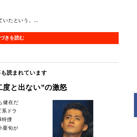
たという。...
づきを読む
事も読まれています
二度と出ない”の激怒
も健在だ
ビ系ドラ
隊特捜
小栗旬が
……。