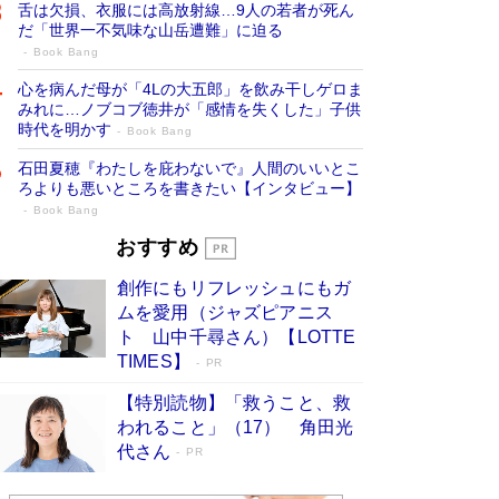
舌は欠損、衣服には高放射線…9人の若者が死ん
だ「世界一不気味な山岳遭難」に迫る
Book Bang
心を病んだ母が「4Lの大五郎」を飲み干しゲロま
みれに…ノブコブ徳井が「感情を失くした」子供
時代を明かす
Book Bang
石田夏穂『わたしを庇わないで』人間のいいとこ
ろよりも悪いところを書きたい【インタビュー】
Book Bang
73歳でも働くしかない 「老後レス時代」
おすすめ
に交通誘導員の独白が話題
Book Bang
創作にもリフレッシュにもガ
「なんで？ そんな馬鹿な……」90歳になった作
ムを愛用（ジャズピアニス
家・阿刀田高さんが、ひとり暮らしの生活を明か
ト 山中千尋さん）【LOTTE
す
Book Bang
TIMES】
PR
追悼・東野圭吾さん 週間ベストセラーランキン
【特別読物】「救うこと、救
グに『容疑者Xの献身』『白夜行』など代表作が
われること」（17） 角田光
並ぶ［文庫ベストセラー］
Book Bang
代さん
PR
和田秀樹の70代、80代向け新書がベスト3を独
占 上半期1位にも選出［新書ベストセラー］