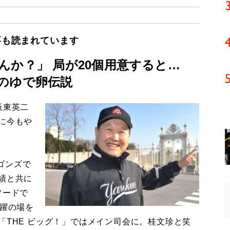
事も読まれています
んか？」 局が20個用意すると…
のゆで卵伝説
板東英二
に今もや
ゴンズで
績と共に
ソードで
活躍の場を
「THE ビッグ！」ではメイン司会に。桂文珍と笑