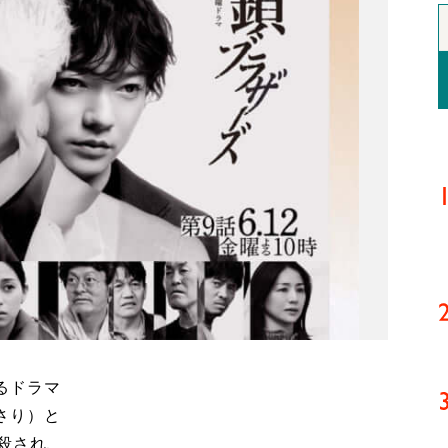
るドラマ
さり）と
殺され、