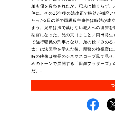
弟も傷を負わされたが、犯人は捕まらず、
件に。その15年後の法改正で時効が撤廃と
たった2日の差で両親殺害事件は時効が成
まう。兄弟は法で裁けない犯人への復讐を
察官になった。兄の真（まこと／岡田将生
で強行犯係の刑事となり、弟の稔（みのる
太）は法医学を学んだ後、県警の検視官に
時の映像は横長のシネマスコープ風で見せ
めのトーンで展開する「田鎖ブラザーズ」
だ。...
つ