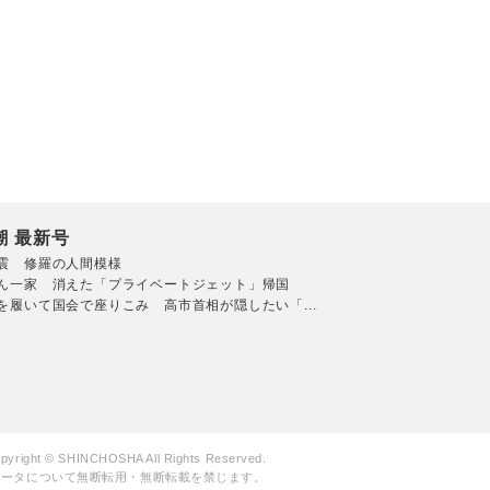
潮 最新号
震 修羅の人間模様
ん一家 消えた「プライベートジェット」帰国
を履いて国会で座りこみ 高市首相が隠したい「...
pyright © SHINCHOSHA All Rights Reserved.
データについて無断転用・無断転載を禁じます。