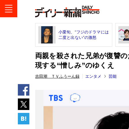
小栗旬、“フジのドラマには
二度と出ない”の激怒
両親を殺された兄弟が復讐の
現する“憎しみ”のゆくえ
吉田潮 ＴＶふうーん録
エンタメ
芸能