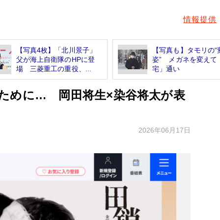
情報提供
【写真4枚】「北川景子」
【写真も】タモリの“
父が海上自衛隊のHPに登
姿” メガネを変えて
場 三菱重工の重役、...
宅」通い
ために… 岡田将生×染谷将太が表
2026年06月17日