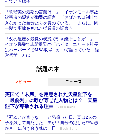
っている様子」
「玖瑠美の最期の言葉は…」 イオンモール事故
被害者の親族が慟哭の証言 「おばたちは制止で
きなかった自分たちを責めている」 さらに、間
一髪で事故を免れた従業員の証言も
「父の遺産を最良の状態で引き継ぐことが…」
イオン爆発で非難殺到の「ハビタ」エリート社長
はハーバードでMBA取得 かつて語っていた「経
営哲学」とは
話題の本
レビュー
ニュース
英国で「末席」を用意された天皇陛下を
「最前列」に呼び寄せた人物とは？ 天皇
陛下が尊敬される理由
Book Bang
「死ぬとか言うな！」と怒鳴った日、妻は2人の
子を残して自死した…夫が「自分の犯した罪や愚
かさ」に向き合う魂の一冊
Book Bang