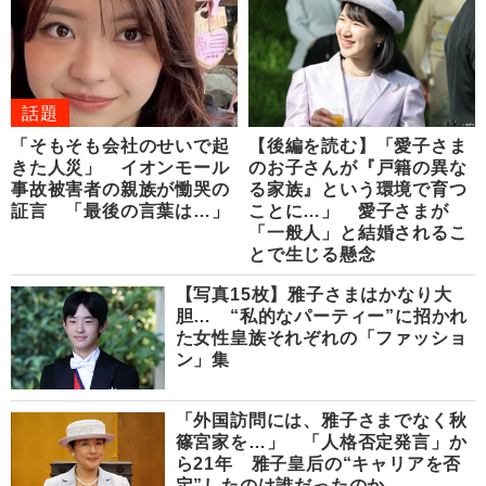
話題
「そもそも会社のせいで起
【後編を読む】「愛子さま
きた人災」 イオンモール
のお子さんが『戸籍の異な
事故被害者の親族が慟哭の
る家族』という環境で育つ
証言 「最後の言葉は…」
ことに…」 愛子さまが
「一般人」と結婚されるこ
とで生じる懸念
【写真15枚】雅子さまはかなり大
胆… “私的なパーティー”に招かれ
た女性皇族それぞれの「ファッショ
ン」集
「外国訪問には、雅子さまでなく秋
篠宮家を…」 「人格否定発言」か
ら21年 雅子皇后の“キャリアを否
定”したのは誰だったのか