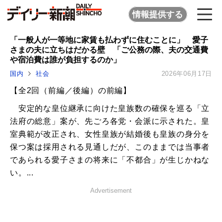
情報提供する
「一般人が一等地に家賃も払わずに住むことに」 愛子
さまの夫に立ちはだかる壁 「ご公務の際、夫の交通費
や宿泊費は誰が負担するのか」
国内
社会
2026年06月17日
【全2回（前編／後編）の前編】
安定的な皇位継承に向けた皇族数の確保を巡る「立
法府の総意」案が、先ごろ各党・会派に示された。皇
室典範が改正され、女性皇族が結婚後も皇族の身分を
保つ案は採用される見通しだが、このままでは当事者
であられる愛子さまの将来に「不都合」が生じかねな
い。...
Advertisement