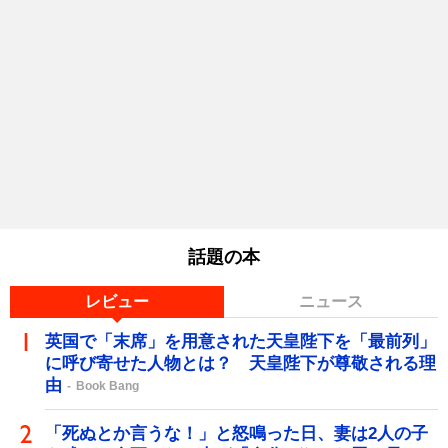
話題の本
レビュー
ニュース
英国で「末席」を用意された天皇陛下を「最前列」
に呼び寄せた人物とは？ 天皇陛下が尊敬される理
由
Book Bang
「死ぬとか言うな！」と怒鳴った日、妻は2人の子