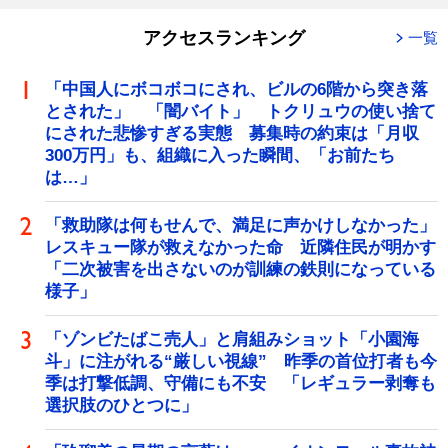
アクセスランキング
一覧
「中国人にボコボコにされ、ビルの6階から突き落
とされた」 「闇バイト」 トクリュウの使い捨て
にされた悲惨すぎる実態 募集時の約束は「月収
300万円」も、組織に入った瞬間、「お前たち
は…」
「救助隊は何もせんで、満足に声かけしなかった」
レスキュー隊が救えなかった命 近隣住民が明かす
「二次被害を出さないのが訓練の鉄則になっている
様子」
「ゾンビたばこ売人」と肩組みショット「小園海
斗」に注がれる“厳しい視線” 昨季の首位打者も今
季は打撃低調、守備にも不安 「レギュラー剥奪も
選択肢のひとつに」