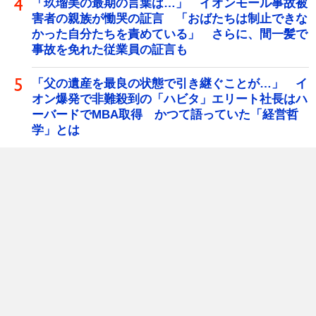
「玖瑠美の最期の言葉は…」 イオンモール事故被
害者の親族が慟哭の証言 「おばたちは制止できな
かった自分たちを責めている」 さらに、間一髪で
事故を免れた従業員の証言も
「父の遺産を最良の状態で引き継ぐことが…」 イ
オン爆発で非難殺到の「ハビタ」エリート社長はハ
ーバードでMBA取得 かつて語っていた「経営哲
学」とは