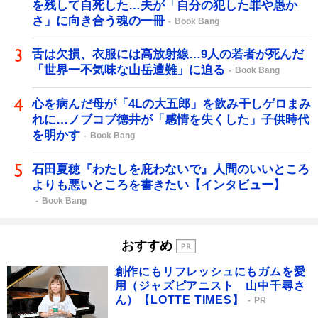
を残して自死した…夫が「自分の犯した罪や愚か
さ」に向き合う魂の一冊
Book Bang
舌は欠損、衣服には高放射線…9人の若者が死んだ
「世界一不気味な山岳遭難」に迫る
Book Bang
心を病んだ母が「4Lの大五郎」を飲み干しゲロまみ
れに…ノブコブ徳井が「感情を失くした」子供時代
を明かす
Book Bang
石田夏穂『わたしを庇わないで』人間のいいところ
よりも悪いところを書きたい【インタビュー】
Book Bang
おすすめ
創作にもリフレッシュにもガムを愛
用（ジャズピアニスト 山中千尋さ
ん）【LOTTE TIMES】
PR