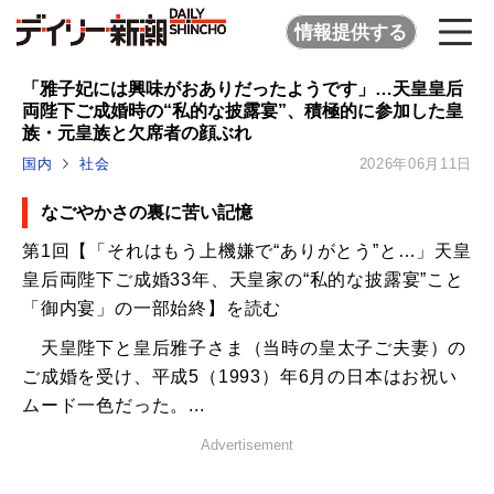
情報提供する
「雅子妃には興味がおありだったようです」…天皇皇后
両陛下ご成婚時の“私的な披露宴”、積極的に参加した皇
族・元皇族と欠席者の顔ぶれ
国内
社会
2026年06月11日
なごやかさの裏に苦い記憶
第1回【「それはもう上機嫌で“ありがとう”と…」天皇
皇后両陛下ご成婚33年、天皇家の“私的な披露宴”こと
「御内宴」の一部始終】を読む
天皇陛下と皇后雅子さま（当時の皇太子ご夫妻）の
ご成婚を受け、平成5（1993）年6月の日本はお祝い
ムード一色だった。...
Advertisement