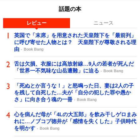
話題の本
レビュー
ニュース
英国で「末席」を用意された天皇陛下を「最前列」
に呼び寄せた人物とは？ 天皇陛下が尊敬される理
由
Book Bang
舌は欠損、衣服には高放射線…9人の若者が死んだ
「世界一不気味な山岳遭難」に迫る
Book Bang
「死ぬとか言うな！」と怒鳴った日、妻は2人の子
を残して自死した…夫が「自分の犯した罪や愚か
さ」に向き合う魂の一冊
Book Bang
心を病んだ母が「4Lの大五郎」を飲み干しゲロまみ
れに…ノブコブ徳井が「感情を失くした」子供時代
を明かす
Book Bang