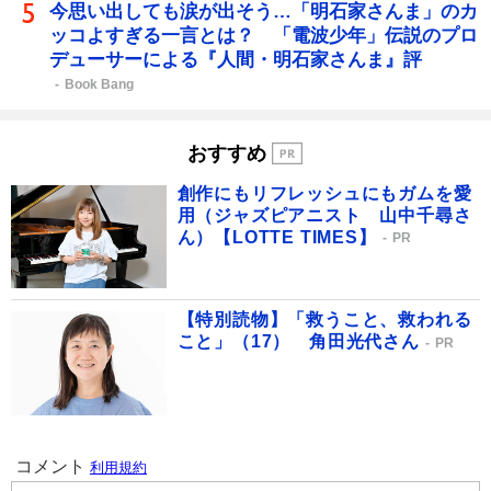
今思い出しても涙が出そう…「明石家さんま」のカ
ッコよすぎる一言とは？ 「電波少年」伝説のプロ
デューサーによる『人間・明石家さんま』評
Book Bang
おすすめ
創作にもリフレッシュにもガムを愛
用（ジャズピアニスト 山中千尋さ
ん）【LOTTE TIMES】
PR
【特別読物】「救うこと、救われる
こと」（17） 角田光代さん
PR