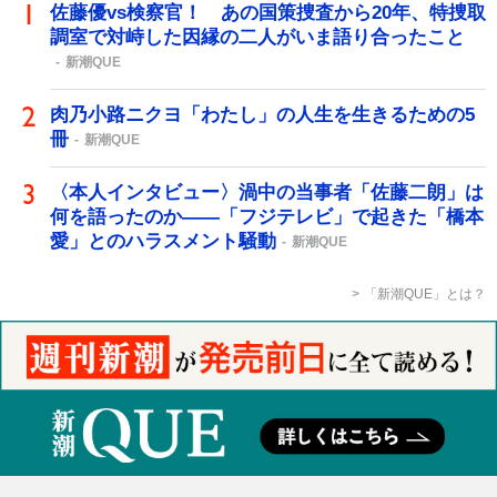
佐藤優vs検察官！ あの国策捜査から20年、特捜取
調室で対峙した因縁の二人がいま語り合ったこと
新潮QUE
肉乃小路ニクヨ「わたし」の人生を生きるための5
冊
新潮QUE
〈本人インタビュー〉渦中の当事者「佐藤二朗」は
何を語ったのか――「フジテレビ」で起きた「橋本
愛」とのハラスメント騒動
新潮QUE
「新潮QUE」とは？