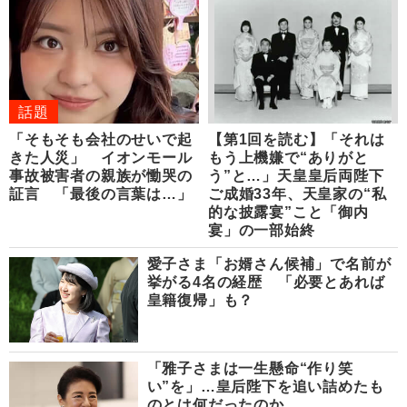
話題
「そもそも会社のせいで起
【第1回を読む】「それは
きた人災」 イオンモール
もう上機嫌で“ありがと
事故被害者の親族が慟哭の
う”と…」天皇皇后両陛下
証言 「最後の言葉は…」
ご成婚33年、天皇家の“私
的な披露宴”こと「御内
宴」の一部始終
愛子さま「お婿さん候補」で名前が
挙がる4名の経歴 「必要とあれば
皇籍復帰」も？
「雅子さまは一生懸命“作り笑
い”を」…皇后陛下を追い詰めたも
のとは何だったのか