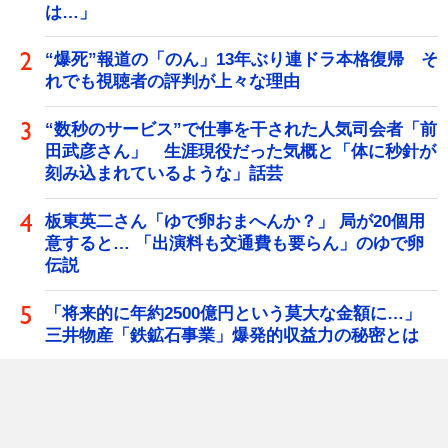
は…」
“爆死”報道の「のん」13年ぶり連ドラ本格復帰 そ
れでも視聴者の評判が上々な理由
“数秒のサービス”で仕事を干された人気司会者「前
田武彦さん」 生涯現役だった気概と「体に秒針が
刻み込まれているような」話芸
板東英二さん「ゆで卵おまへんか？」 局が20個用
意すると… 「出演料も交通費も要らん」のゆで卵
伝説
「将来的に年約2500億円という莫大な金額に…」
三井物産「鉄鉱石事業」爆発的収益力の秘密とは