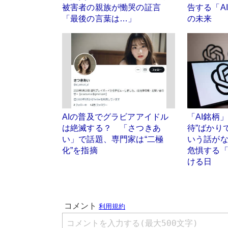
被害者の親族が慟哭の証言
告する「A
「最後の言葉は…」
の未来
AIの普及でグラビアアイドル
「AI銘柄
は絶滅する？ 「さつきあ
待”ばかり
い」で話題、専門家は“二極
いう話がな
化”を指摘
危惧する「
ける日