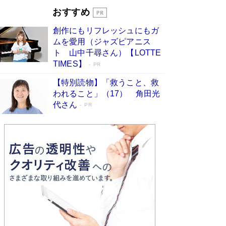
Book Bang
おすすめ
和田秀樹の70代、80代向け新書がベスト3を独
創作にもリフレッシュにもガ
占 上半期1位にも選出［新書ベストセラー］
ムを愛用（ジャズピアニス
Book Bang
ト 山中千尋さん）【LOTTE
TIMES】
PR
【特別読物】「救うこと、救
われること」（17） 角田光
代さん
PR