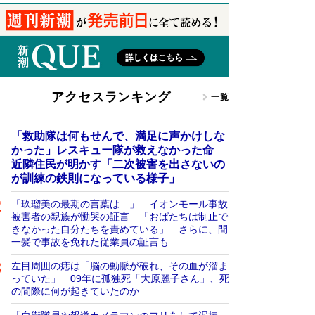
アクセスランキング
一覧
「救助隊は何もせんで、満足に声かけしな
かった」レスキュー隊が救えなかった命
近隣住民が明かす「二次被害を出さないの
が訓練の鉄則になっている様子」
「玖瑠美の最期の言葉は…」 イオンモール事故
被害者の親族が慟哭の証言 「おばたちは制止で
きなかった自分たちを責めている」 さらに、間
一髪で事故を免れた従業員の証言も
左目周囲の痣は「脳の動脈が破れ、その血が溜ま
っていた」 09年に孤独死「大原麗子さん」、死
の間際に何が起きていたのか