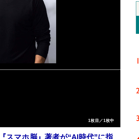
1枚目／1枚中
『スマホ脳』著者が“AI時代”に指