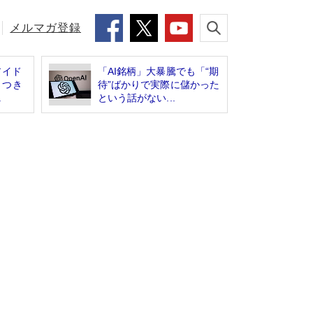
メルマガ登録
アイド
「AI銘柄」大暴騰でも「“期
さつき
待”ばかりで実際に儲かった
.
という話がない...