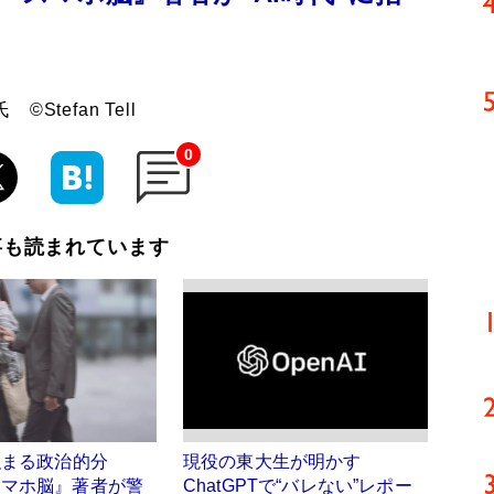
tefan Tell
0
事も読まれています
強まる政治的分
現役の東大生が明かす
スマホ脳』著者が警
ChatGPTで“バレない”レポー