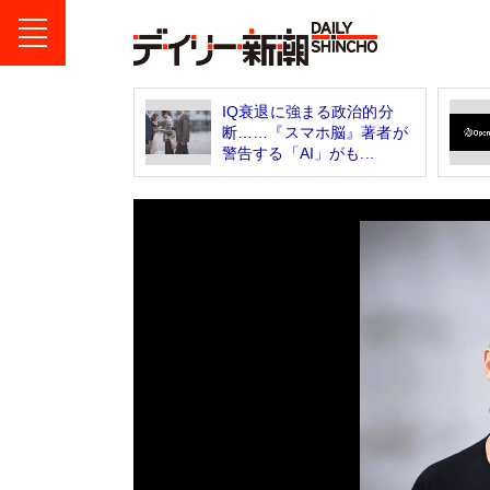
IQ衰退に強まる政治的分
断……『スマホ脳』著者が
警告する「AI」がも...