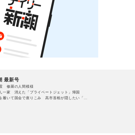
潮 最新号
震 修羅の人間模様
ん一家 消えた「プライベートジェット」帰国
を履いて国会で座りこみ 高市首相が隠したい「...