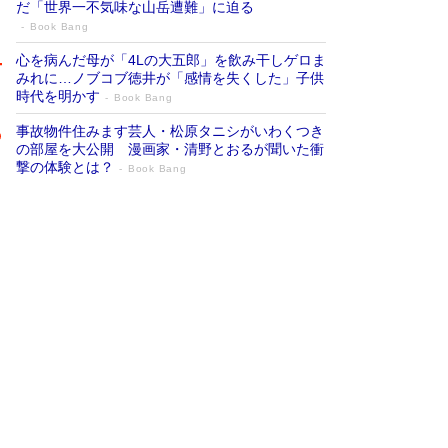
だ「世界一不気味な山岳遭難」に迫る
Book Bang
心を病んだ母が「4Lの大五郎」を飲み干しゲロま
みれに…ノブコブ徳井が「感情を失くした」子供
時代を明かす
Book Bang
事故物件住みます芸人・松原タニシがいわくつき
の部屋を大公開 漫画家・清野とおるが聞いた衝
撃の体験とは？
Book Bang
追悼・東野圭吾さん 週間ベストセラーラ
ンキングに『容疑者Xの献身』『白夜行』
など代表作が並ぶ［文庫ベストセラー］
Book Bang
73歳でも働くしかない 「老後レス時代」に交通
誘導員の独白が話題
Book Bang
「なんで？ そんな馬鹿な……」90歳になった作
家・阿刀田高さんが、ひとり暮らしの生活を明か
す
Book Bang
竹内由恵の前に現れた「テレビ観ないんだよね
ぇ」という男性…夫を選んでテレ朝退社したワケ