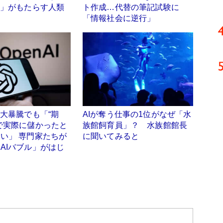
I」がもたらす人類
ト作成…代替の筆記試験に
「情報社会に逆行」
」大暴騰でも「“期
AIが奪う仕事の1位がなぜ「水
で実際に儲かったと
族館飼育員」？ 水族館館長
い」 専門家たちが
に聞いてみると
AIバブル」がはじ