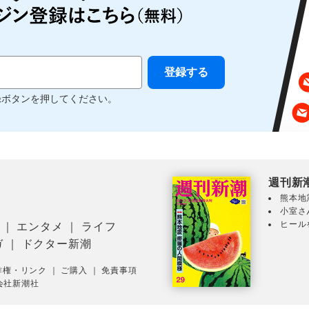
録ボタンを押してください。
週刊新
熊本地
小室さ
ヒール
｜
エンタメ
｜
ライフ
ガ
｜
ドクター新潮
作権・リンク
｜
ご購入
｜
免責事項
会社新潮社