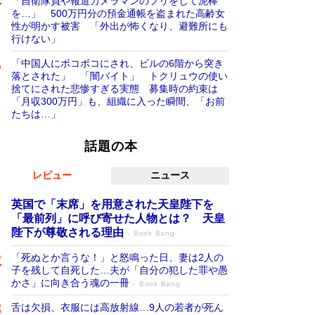
「自衛隊員や報道カメラマンのフリをして泥棒
を…」 500万円分の預金通帳を盗まれた高齢女
性が明かす被害 「外出が怖くなり、避難所にも
行けない」
「中国人にボコボコにされ、ビルの6階から突き
落とされた」 「闇バイト」 トクリュウの使い
捨てにされた悲惨すぎる実態 募集時の約束は
「月収300万円」も、組織に入った瞬間、「お前
たちは…」
話題の本
レビュー
ニュース
英国で「末席」を用意された天皇陛下を
「最前列」に呼び寄せた人物とは？ 天皇
陛下が尊敬される理由
Book Bang
「死ぬとか言うな！」と怒鳴った日、妻は2人の
子を残して自死した…夫が「自分の犯した罪や愚
かさ」に向き合う魂の一冊
Book Bang
舌は欠損、衣服には高放射線…9人の若者が死ん