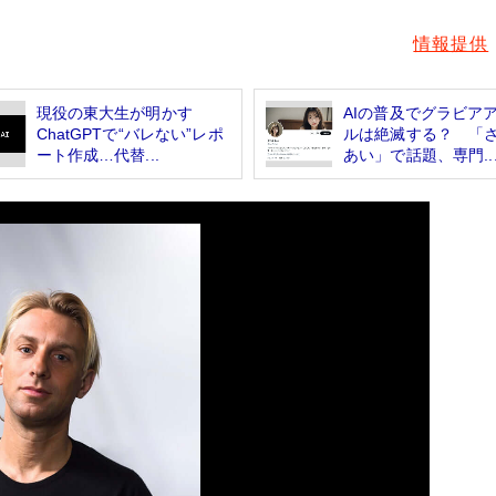
情報提供
現役の東大生が明かす
AIの普及でグラビア
ChatGPTで“バレない”レポ
ルは絶滅する？ 「
ート作成…代替...
あい」で話題、専門..