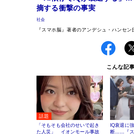
摘する衝撃の事実
社会
『スマホ脳』著者のアンデシュ・ハンセン氏 ©S
こんな記
話題
「そもそも会社のせいで起き
IQ衰退に
た人災」 イオンモール事故
断……『