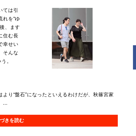
いては引
流れを“ゆ
今後、ます
に住む長
で幸せい
。そんな
いう。
より“盤石”になったといえるわけだが、秋篠宮家
..
づきを読む