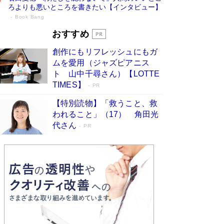
ろよりも悪いところを書きたい【インタビュー】
Book Bang
73歳でも働くしかない 「老後レス時代」
おすすめ
に交通誘導員の独白が話題
Book Bang
創作にもリフレッシュにもガ
「なんで？ そんな馬鹿な……」90歳になった作
ムを愛用（ジャズピアニス
家・阿刀田高さんが、ひとり暮らしの生活を明か
ト 山中千尋さん）【LOTTE
す
Book Bang
TIMES】
PR
追悼・東野圭吾さん 週間ベストセラーランキン
【特別読物】「救うこと、救
グに『容疑者Xの献身』『白夜行』など代表作が
われること」（17） 角田光
並ぶ［文庫ベストセラー］
Book Bang
代さん
PR
和田秀樹の70代、80代向け新書がベスト3を独
占 上半期1位にも選出［新書ベストセラー］
Book Bang
「『火垂るの墓』は、大嘘である」原作者が抱き
続けた“自責の念”とは…「自己憐憫は描きたくな
い」監督が徹底的にこだわったこと（後編） #
戦争の記憶
Book Bang