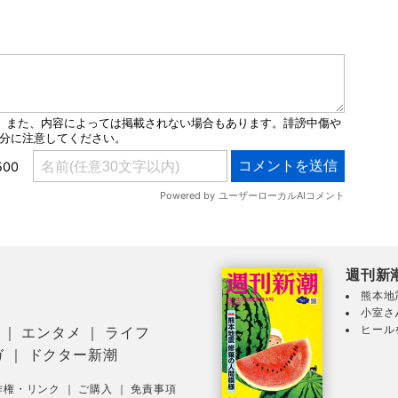
週刊新
熊本地
小室さ
ヒール
｜
エンタメ
｜
ライフ
ガ
｜
ドクター新潮
作権・リンク
｜
ご購入
｜
免責事項