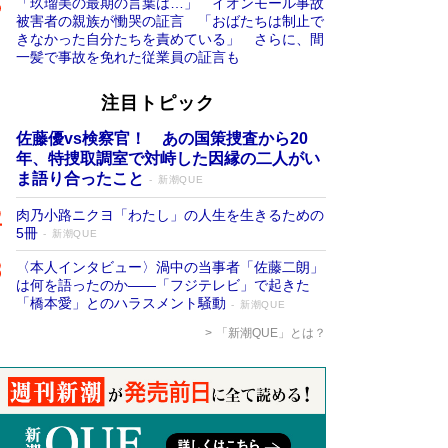
「玖瑠美の最期の言葉は…」 イオンモール事故
被害者の親族が慟哭の証言 「おばたちは制止で
きなかった自分たちを責めている」 さらに、間
一髪で事故を免れた従業員の証言も
注目トピック
佐藤優vs検察官！ あの国策捜査から20
年、特捜取調室で対峙した因縁の二人がい
ま語り合ったこと
新潮QUE
肉乃小路ニクヨ「わたし」の人生を生きるための
5冊
新潮QUE
〈本人インタビュー〉渦中の当事者「佐藤二朗」
は何を語ったのか――「フジテレビ」で起きた
「橋本愛」とのハラスメント騒動
新潮QUE
「新潮QUE」とは？