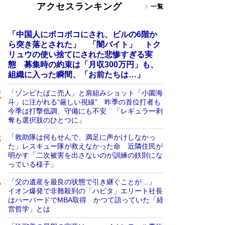
アクセスランキング
一覧
「中国人にボコボコにされ、ビルの6階か
ら突き落とされた」 「闇バイト」 トク
リュウの使い捨てにされた悲惨すぎる実
態 募集時の約束は「月収300万円」も、
組織に入った瞬間、「お前たちは…」
「ゾンビたばこ売人」と肩組みショット「小園海
斗」に注がれる“厳しい視線” 昨季の首位打者も
今季は打撃低調、守備にも不安 「レギュラー剥
奪も選択肢のひとつに」
「救助隊は何もせんで、満足に声かけしなかっ
た」レスキュー隊が救えなかった命 近隣住民が
明かす「二次被害を出さないのが訓練の鉄則にな
っている様子」
「父の遺産を最良の状態で引き継ぐことが…」
イオン爆発で非難殺到の「ハビタ」エリート社長
はハーバードでMBA取得 かつて語っていた「経
営哲学」とは