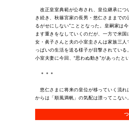
改正皇室典範が公布され、皇位継承につ
き続き、秋篠宮家の長男・悠仁さままでの
るがせにしない”こととなった。皇嗣家は
ます重きをなしていくのだが、一方で米国
女・眞子さんと夫の小室圭さんは家族三人
っぱいの生活を送る様子が目撃されている
小室夫妻に今回、“思わぬ動き”があったと
＊＊＊
悠仁さまに将来の皇位が移っていく流れは
からは「順風満帆」の気配は漂ってこない。.
つ