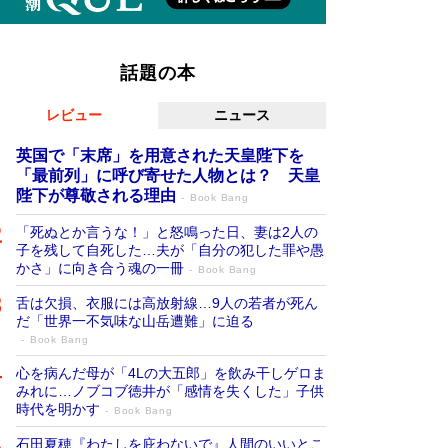
話題の本
レビュー
ニュース
英国で「末席」を用意された天皇陛下を
「最前列」に呼び寄せた人物とは？ 天皇
陛下が尊敬される理由
Book Bang
「死ぬとか言うな！」と怒鳴った日、妻は2人の
子を残して自死した…夫が「自分の犯した罪や愚
かさ」に向き合う魂の一冊
Book Bang
舌は欠損、衣服には高放射線…9人の若者が死ん
だ「世界一不気味な山岳遭難」に迫る
Book Bang
心を病んだ母が「4Lの大五郎」を飲み干しゲロま
みれに…ノブコブ徳井が「感情を失くした」子供
時代を明かす
Book Bang
石田夏穂『わたしを庇わないで』人間のいいとこ