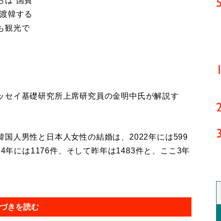
らは“国賓
、渡韓する
も観光で
ッセイ基礎研究所上席研究員の金明中氏が解説す
国人男性と日本人女性の結婚は、2022年には599
4年には1176件、そして昨年は1483件と、ここ3年
づきを読む