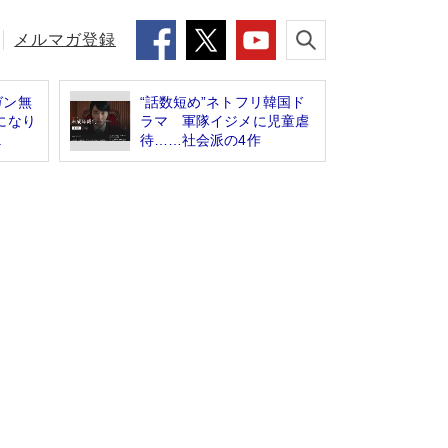
メルマガ登録
ガン無
“話数短め”ネトフリ韓国ド
になり
ラマ 軍隊イジメに児童虐
.
待……社会派の4作