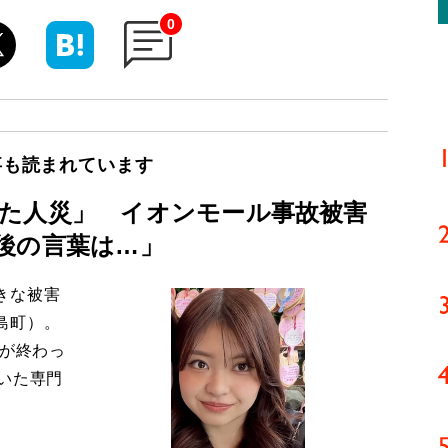
0
事も読まれています
た人災」 イオンモール事故被害
後の言葉は…」
きな被害
島町）。
導が終わっ
いた専門