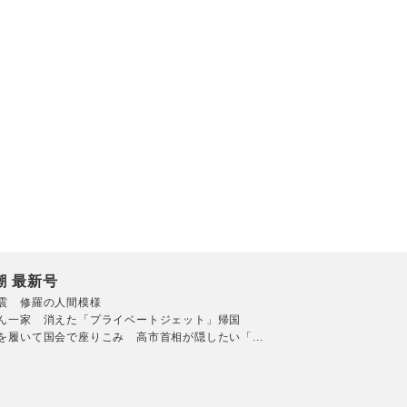
潮 最新号
震 修羅の人間模様
ん一家 消えた「プライベートジェット」帰国
を履いて国会で座りこみ 高市首相が隠したい「...