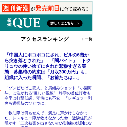
アクセスランキング
一覧
「中国人にボコボコにされ、ビルの6階か
ら突き落とされた」 「闇バイト」 トク
リュウの使い捨てにされた悲惨すぎる実
態 募集時の約束は「月収300万円」も、
組織に入った瞬間、「お前たちは…」
「ゾンビたばこ売人」と肩組みショット「小園海
斗」に注がれる“厳しい視線” 昨季の首位打者も
今季は打撃低調、守備にも不安 「レギュラー剥
奪も選択肢のひとつに」
「救助隊は何もせんで、満足に声かけしなかっ
た」レスキュー隊が救えなかった命 近隣住民が
明かす「二次被害を出さないのが訓練の鉄則にな