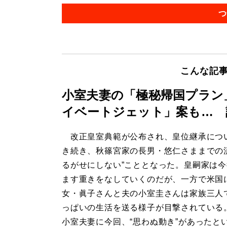
つ
こんな記
小室夫妻の「極秘帰国プラン
イベートジェット」案も… 
改正皇室典範が公布され、皇位継承につ
き続き、秋篠宮家の長男・悠仁さままでの
るがせにしない”こととなった。皇嗣家は
ます重きをなしていくのだが、一方で米国
女・眞子さんと夫の小室圭さんは家族三人
っぱいの生活を送る様子が目撃されている
小室夫妻に今回、“思わぬ動き”があったと