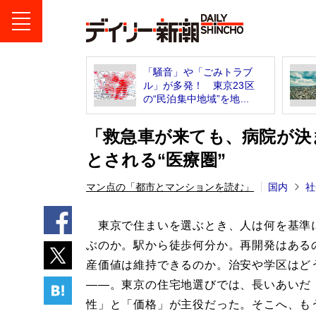
「騒音」や「ごみトラブ
ル」が多発！ 東京23区
の“民泊集中地域”を地...
「救急車が来ても、病院が決
とされる“医療圏”
マン点の「都市とマンションを読む」
国内
社
東京で住まいを選ぶとき、人は何を基準
ぶのか。駅から徒歩何分か。再開発はある
産価値は維持できるのか。治安や学区はど
――。東京の住宅地選びでは、長いあいだ
性」と「価格」が主役だった。そこへ、も