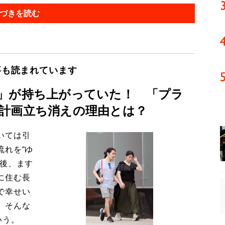
づきを読む
事も読まれています
」が持ち上がっていた！ 「プラ
計画立ち消えの理由とは？
いては引
流れを“ゆ
今後、ます
に住む長
で幸せい
。そんな
いう。