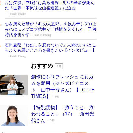
舌は欠損、衣服には高放射線…9人の若者が死ん
だ「世界一不気味な山岳遭難」に迫る
Book Bang
心を病んだ母が「4Lの大五郎」を飲み干しゲロま
みれに…ノブコブ徳井が「感情を失くした」子供
時代を明かす
Book Bang
石田夏穂『わたしを庇わないで』人間のいいとこ
ろよりも悪いところを書きたい【インタビュー】
Book Bang
73歳でも働くしかない 「老後レス時代」
おすすめ
に交通誘導員の独白が話題
Book Bang
創作にもリフレッシュにもガ
「なんで？ そんな馬鹿な……」90歳になった作
ムを愛用（ジャズピアニス
家・阿刀田高さんが、ひとり暮らしの生活を明か
ト 山中千尋さん）【LOTTE
す
Book Bang
TIMES】
PR
追悼・東野圭吾さん 週間ベストセラーランキン
【特別読物】「救うこと、救
グに『容疑者Xの献身』『白夜行』など代表作が
われること」（17） 角田光
並ぶ［文庫ベストセラー］
Book Bang
代さん
PR
和田秀樹の70代、80代向け新書がベスト3を独
占 上半期1位にも選出［新書ベストセラー］