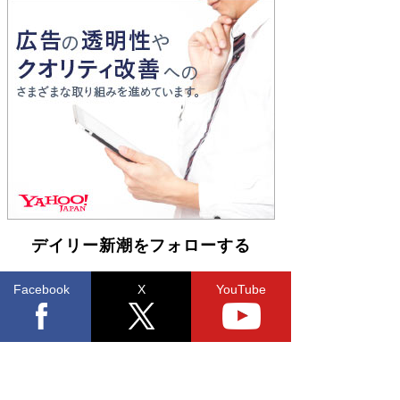
Book Bang
「『火垂るの墓』は、大嘘である」原作者が抱き
続けた“自責の念”とは…「自己憐憫は描きたくな
い」監督が徹底的にこだわったこと（後編） #
戦争の記憶
Book Bang
デイリー新潮をフォローする
Facebook
X
YouTube