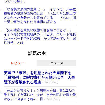
っている様子」
「玖瑠美の最期の言葉は…」 イオンモール事故
被害者の親族が慟哭の証言 「おばたちは制止で
きなかった自分たちを責めている」 さらに、間
一髪で事故を免れた従業員の証言も
「父の遺産を最良の状態で引き継ぐことが…」
イオン爆発で非難殺到の「ハビタ」エリート社長
はハーバードでMBA取得 かつて語っていた「経
営哲学」とは
話題の本
レビュー
ニュース
英国で「末席」を用意された天皇陛下を
「最前列」に呼び寄せた人物とは？ 天皇
陛下が尊敬される理由
Book Bang
「死ぬとか言うな！」と怒鳴った日、妻は2人の
子を残して自死した…夫が「自分の犯した罪や愚
かさ」に向き合う魂の一冊
Book Bang