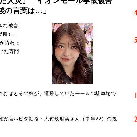
た人災」 イオンモール事故被害
後の言葉は…」
きな被害
島町）。
導が終わっ
いた専門
のおばとその娘が、避難していたモールの駐車場で
貨店ハビタ勤務・大竹玖瑠美さん（享年22）の親