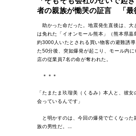
「そもそも会社のせいで起き
者の親族が慟哭の証言 「最
助かった命だった。地震発生直後は、大
は免れた「イオンモール熊本」（熊本県嘉
約3000人いたとされる買い物客の避難誘
た50分後、突如爆発が起こり、モール内に
店の従業員7名の命が奪われた。
＊＊＊
「たまたま玖瑠美（くるみ）本人と、彼女
会っているんです」
と明かすのは、今回の爆発で亡くなった雑
族の男性だ。...