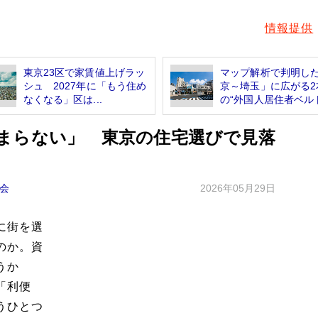
情報提供
東京23区で家賃値上げラッ
マップ解析で判明し
シュ 2027年に「もう住め
京～埼玉」に広がる2
なくなる」区は...
の“外国人居住者ベルト.
まらない」 東京の住宅選びで見落
会
2026年05月29日
に街を選
のか。資
うか
「利便
うひとつ