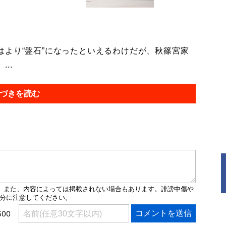
より“盤石”になったといえるわけだが、秋篠宮家
..
づきを読む