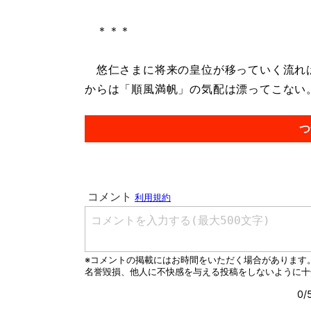
＊＊＊
悠仁さまに将来の皇位が移っていく流れは
からは「順風満帆」の気配は漂ってこない。.
つ