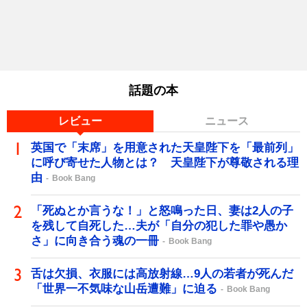
話題の本
レビュー
ニュース
英国で「末席」を用意された天皇陛下を「最前列」
に呼び寄せた人物とは？ 天皇陛下が尊敬される理
由
Book Bang
「死ぬとか言うな！」と怒鳴った日、妻は2人の子
を残して自死した…夫が「自分の犯した罪や愚か
さ」に向き合う魂の一冊
Book Bang
舌は欠損、衣服には高放射線…9人の若者が死んだ
「世界一不気味な山岳遭難」に迫る
Book Bang