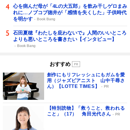
心を病んだ母が「4Lの大五郎」を飲み干しゲロまみ
れに…ノブコブ徳井が「感情を失くした」子供時代
を明かす
Book Bang
石田夏穂『わたしを庇わないで』人間のいいところ
よりも悪いところを書きたい【インタビュー】
Book Bang
おすすめ
創作にもリフレッシュにもガムを愛
用（ジャズピアニスト 山中千尋さ
ん）【LOTTE TIMES】
PR
【特別読物】「救うこと、救われる
こと」（17） 角田光代さん
PR