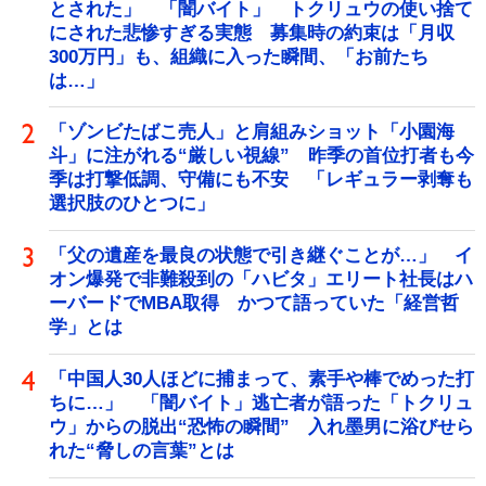
とされた」 「闇バイト」 トクリュウの使い捨て
にされた悲惨すぎる実態 募集時の約束は「月収
300万円」も、組織に入った瞬間、「お前たち
は…」
「ゾンビたばこ売人」と肩組みショット「小園海
斗」に注がれる“厳しい視線” 昨季の首位打者も今
季は打撃低調、守備にも不安 「レギュラー剥奪も
選択肢のひとつに」
「父の遺産を最良の状態で引き継ぐことが…」 イ
オン爆発で非難殺到の「ハビタ」エリート社長はハ
ーバードでMBA取得 かつて語っていた「経営哲
学」とは
「中国人30人ほどに捕まって、素手や棒でめった打
ちに…」 「闇バイト」逃亡者が語った「トクリュ
ウ」からの脱出“恐怖の瞬間” 入れ墨男に浴びせら
れた“脅しの言葉”とは