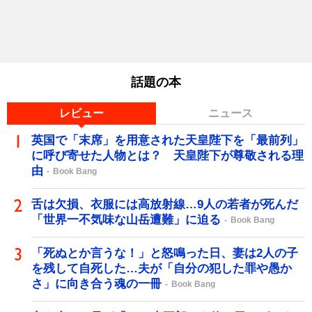
話題の本
レビュー
ニュース
英国で「末席」を用意された天皇陛下を「最前列」
に呼び寄せた人物とは？ 天皇陛下が尊敬される理
由
Book Bang
舌は欠損、衣服には高放射線…9人の若者が死んだ
「世界一不気味な山岳遭難」に迫る
Book Bang
「死ぬとか言うな！」と怒鳴った日、妻は2人の子
を残して自死した…夫が「自分の犯した罪や愚か
さ」に向き合う魂の一冊
Book Bang