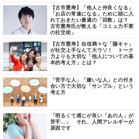
【古市憲寿】「他人と仲良くなる」
「お店の常連になる」ために頭に入
れておきたい最適の「回数」は？
古市憲寿氏が教える「コミュ力不要
の社交術」
【古市憲寿】自信満々な「陽キャ」
が社交上手なんて大ウソ！ トーク
力よりも大切な「他人についての基
本的考え方」とは？
「苦手な人」「嫌いな人」との付き
合い方で大切な「サンプル」という
考え方
「明るくて感じが良い「あの人」が
苦手…」 それ、人間アレルギーが
原因です