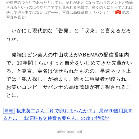
や指導のつもりであったとしても、それがあとになってハラスメントと指摘
されるというのは今やどこででも見られる光景で、多くの人にとってこれは
決して他人事ではないはず――。写真は高橋茂雄（サバンナ）（
他の
写真を見る
）
いかにも現代的な「告発」と「収束」と言えるだろ
うか。
発端はピン芸人の中山功太がABEMAの配信番組内
で、10年間くらいずっと自分をいじめてきた先輩がい
る、と発言。実名は伏せられたものの、早速ネット上
では「犯人探し」が始まり、徐々に容疑者が絞られ、
お笑いコンビ・サバンナの高橋茂雄が有力視されるこ
とに。
板東英二さん「ゆで卵おまへんか？」 局が20個用意す
速報
ると… 「出演料も交通費も要らん」のゆで卵伝説
advertisement