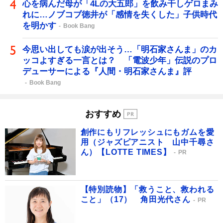
心を病んだ母が「4Lの大五郎」を飲み干しゲロまみ
れに…ノブコブ徳井が「感情を失くした」子供時代
を明かす
Book Bang
今思い出しても涙が出そう…「明石家さんま」のカ
ッコよすぎる一言とは？ 「電波少年」伝説のプロ
デューサーによる『人間・明石家さんま』評
Book Bang
おすすめ
創作にもリフレッシュにもガムを愛
用（ジャズピアニスト 山中千尋さ
ん）【LOTTE TIMES】
PR
【特別読物】「救うこと、救われる
こと」（17） 角田光代さん
PR