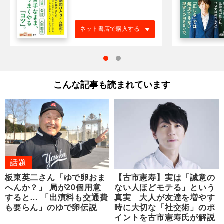
ネット書店で購入する
こんな記事も読まれています
話題
板東英二さん「ゆで卵おま
【古市憲寿】実は「誠意の
へんか？」 局が20個用意
ない人ほどモテる」という
すると… 「出演料も交通費
真実 大人が友達を増やす
も要らん」のゆで卵伝説
時に大切な「社交術」のポ
イントを古市憲寿氏が解説