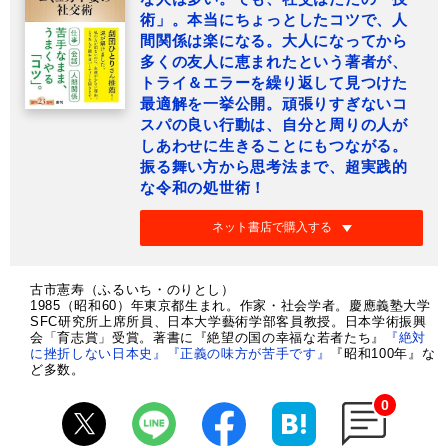
術」。本当にちょっとしたコツで、人
間関係は楽になる。大人になってから
多くの友人に恵まれたという著者が、
トライ＆エラーを繰り返して見つけた
最適解を一挙公開。頑張りすぎないコ
スパの良い行動は、自分と周りの人が
しあわせに生きることにもつながる。
振る舞い方から思考法まで、超実践的
な令和の処世術！
ネット書店で購入する
古市憲寿（ふるいち・のりとし）
1985（昭和60）年東京都生まれ。作家・社会学者。慶應義塾大学
SFC研究所上席所員、日本大学藝術学部客員教授。日本学術振興
会「育志賞」受賞。著書に『絶望の国の幸福な若者たち』
『絶対
に挫折しない日本史』
『正義の味方が苦手です』
『昭和100年』な
ど多数。
0