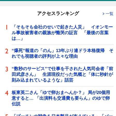
アクセスランキング
一覧
「そもそも会社のせいで起きた人災」 イオンモー
ル事故被害者の親族が慟哭の証言 「最後の言葉
は…」
“爆死”報道の「のん」13年ぶり連ドラ本格復帰 そ
れでも視聴者の評判が上々な理由
“数秒のサービス”で仕事を干された人気司会者「前
田武彦さん」 生涯現役だった気概と「体に秒針が
刻み込まれているような」話芸
板東英二さん「ゆで卵おまへんか？」 局が20個用
意すると… 「出演料も交通費も要らん」のゆで卵
伝説