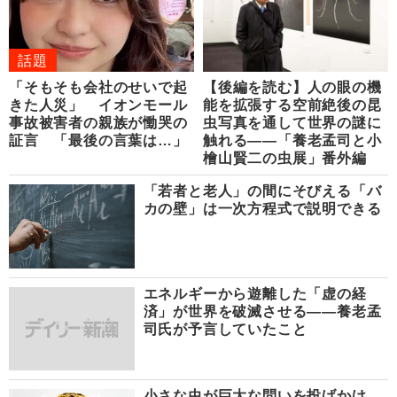
話題
「そもそも会社のせいで起
【後編を読む】人の眼の機
きた人災」 イオンモール
能を拡張する空前絶後の昆
事故被害者の親族が慟哭の
虫写真を通して世界の謎に
証言 「最後の言葉は…」
触れる――「養老孟司と小
檜山賢二の虫展」番外編
「若者と老人」の間にそびえる「バ
カの壁」は一次方程式で説明できる
エネルギーから遊離した「虚の経
済」が世界を破滅させる――養老孟
司氏が予言していたこと
小さな虫が巨大な問いを投げかけ