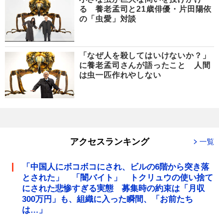
る 養老孟司と21歳俳優・片田陽依
の「虫愛」対談
「なぜ人を殺してはいけないか？」
に養老孟司さんが語ったこと 人間
は虫一匹作れやしない
アクセスランキング
一覧
「中国人にボコボコにされ、ビルの6階から突き落
とされた」 「闇バイト」 トクリュウの使い捨て
にされた悲惨すぎる実態 募集時の約束は「月収
300万円」も、組織に入った瞬間、「お前たち
は…」