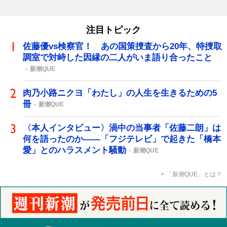
注目トピック
佐藤優vs検察官！ あの国策捜査から20年、特捜取
調室で対峙した因縁の二人がいま語り合ったこと
新潮QUE
肉乃小路ニクヨ「わたし」の人生を生きるための5
冊
新潮QUE
〈本人インタビュー〉渦中の当事者「佐藤二朗」は
何を語ったのか――「フジテレビ」で起きた「橋本
愛」とのハラスメント騒動
新潮QUE
「新潮QUE」とは？