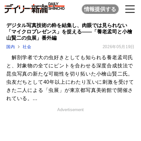
情報提供する
デジタル写真技術の粋を結集し、肉眼では見られない
「マイクロプレゼンス」を捉える――「養老孟司と小檜
山賢二の虫展」番外編
国内
社会
2026年05月19日
解剖学者で大の虫好きとしても知られる養老孟司氏
と、対象物の全てにピントを合わせる深度合成技法で
昆虫写真の新たな可能性を切り拓いた小檜山賢二氏。
虫友だちとして40年以上にわたり互いに刺激を受けて
きた二人による「虫展」が東京都写真美術館で開催さ
れている。...
Advertisement