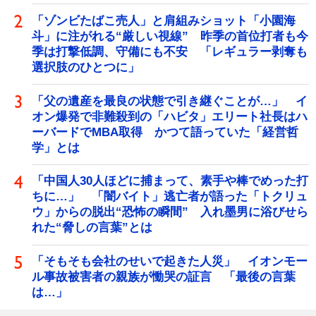
「ゾンビたばこ売人」と肩組みショット「小園海
斗」に注がれる“厳しい視線” 昨季の首位打者も今
季は打撃低調、守備にも不安 「レギュラー剥奪も
選択肢のひとつに」
「父の遺産を最良の状態で引き継ぐことが…」 イ
オン爆発で非難殺到の「ハビタ」エリート社長はハ
ーバードでMBA取得 かつて語っていた「経営哲
学」とは
「中国人30人ほどに捕まって、素手や棒でめった打
ちに…」 「闇バイト」逃亡者が語った「トクリュ
ウ」からの脱出“恐怖の瞬間” 入れ墨男に浴びせら
れた“脅しの言葉”とは
「そもそも会社のせいで起きた人災」 イオンモー
ル事故被害者の親族が慟哭の証言 「最後の言葉
は…」