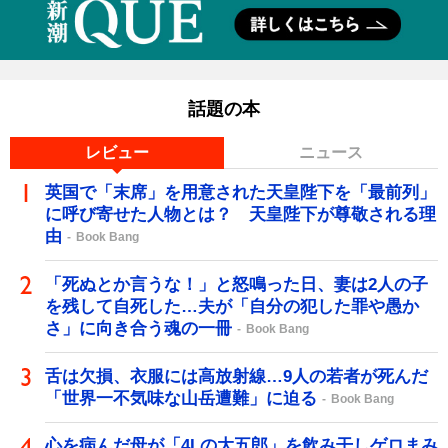
話題の本
レビュー
ニュース
英国で「末席」を用意された天皇陛下を「最前列」
に呼び寄せた人物とは？ 天皇陛下が尊敬される理
由
Book Bang
「死ぬとか言うな！」と怒鳴った日、妻は2人の子
を残して自死した…夫が「自分の犯した罪や愚か
さ」に向き合う魂の一冊
Book Bang
舌は欠損、衣服には高放射線…9人の若者が死んだ
「世界一不気味な山岳遭難」に迫る
Book Bang
心を病んだ母が「4Lの大五郎」を飲み干しゲロまみ