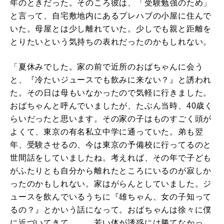
年のときだった。そのころ彼は、「受験勉強のため」
と言って、自宅敷地内にあるプレハブの小屋に住んで
いた。母屋とは少し離れていた。少しでも親と距離を
とりたいという気持ちの表れだったのかもしれない。
「夏休みでした。家の前で近所のおばちゃんに会う
と、『冷たいジュースでも飲みに来ない？』と誘われ
た。その日は母もいなかったので気軽に行きました。
おばちゃんと呼んでいましたが、たぶん当時、40歳く
らいだったと思います。その家の子はものすごく頭が
よくて、東京の有名私立中学に通っていた。弟も翌
年、受験させるの、今は東京の予備校に行ってるのと
世間話をしていましたね。考えれば、その年で子ども
がふたりとも自分から離れたところにいるのが寂しか
ったのかもしれない。家はがらんとしていました。ジ
ュースを飲んでいるうちに『雄ちゃん、女の子知って
るの？』とかいう話になって。おばちゃんは徐々に僕
に近づいてきて……。若い体が誘惑には勝てなかっ