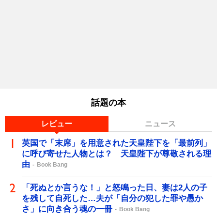
話題の本
レビュー
ニュース
英国で「末席」を用意された天皇陛下を「最前列」
に呼び寄せた人物とは？ 天皇陛下が尊敬される理
由
Book Bang
「死ぬとか言うな！」と怒鳴った日、妻は2人の子
を残して自死した…夫が「自分の犯した罪や愚か
さ」に向き合う魂の一冊
Book Bang