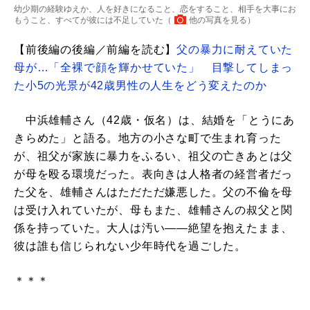
幼少期の経験ゆえか、人を好きになること、恋をすること、相手を大事にお
もうこと、すべてが彼には不足していた（
他の写真を見る
）
【前後編の後編／前編を読む】
父の暴力に耐えていた
母が…「全裸で顔を輝かせていた」 目撃してしまっ
た小5の光景が42歳男性の人生をどう変えたのか
中浜雄輔さん（42歳・仮名）は、結婚を「とうにあ
きらめた」と語る。地方の小さな町で生まれ育った
が、祖父が家族に暴力をふるい、祖父の亡きあとは父
が母を殴る環境だった。表向きは人格者の経営者だっ
た父を、雄輔さんはただただ嫌悪した。父の不倫を母
は受け入れていたが、母もまた、雄輔さんの叔父と関
係を持っていた。大人は汚い――絶望を抱えたまま、
彼は誰も信じられない少年時代を過ごした。
＊＊＊