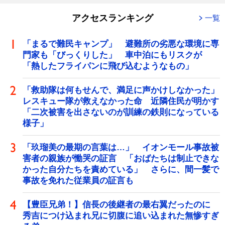
アクセスランキング
一覧
「まるで難民キャンプ」 避難所の劣悪な環境に専
門家も「びっくりした」 車中泊にもリスクが
「熱したフライパンに飛び込むようなもの」
「救助隊は何もせんで、満足に声かけしなかった」
レスキュー隊が救えなかった命 近隣住民が明かす
「二次被害を出さないのが訓練の鉄則になっている
様子」
「玖瑠美の最期の言葉は…」 イオンモール事故被
害者の親族が慟哭の証言 「おばたちは制止できな
かった自分たちを責めている」 さらに、間一髪で
事故を免れた従業員の証言も
【豊臣兄弟！】信長の後継者の最右翼だったのに
秀吉につけ込まれ兄に切腹に追い込まれた無惨すぎ