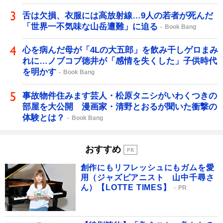
舌は欠損、衣服には高放射線…9人の若者が死んだ
「世界一不気味な山岳遭難」に迫る
Book Bang
心を病んだ母が「4Lの大五郎」を飲み干しゲロまみ
れに…ノブコブ徳井が「感情を失くした」子供時代
を明かす
Book Bang
事故物件住みます芸人・松原タニシがいわくつきの
部屋を大公開 漫画家・清野とおるが聞いた衝撃の
体験とは？
Book Bang
おすすめ
創作にもリフレッシュにもガムを愛
用（ジャズピアニスト 山中千尋さ
ん）【LOTTE TIMES】
PR