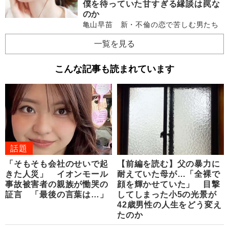
僕を待っていた甘すぎる縁談は罠な
のか
亀山早苗 新・不倫の恋で苦しむ男たち
一覧を見る
こんな記事も読まれています
話題
「そもそも会社のせいで起
【前編を読む】父の暴力に
きた人災」 イオンモール
耐えていた母が…「全裸で
事故被害者の親族が慟哭の
顔を輝かせていた」 目撃
証言 「最後の言葉は…」
してしまった小5の光景が
42歳男性の人生をどう変え
たのか