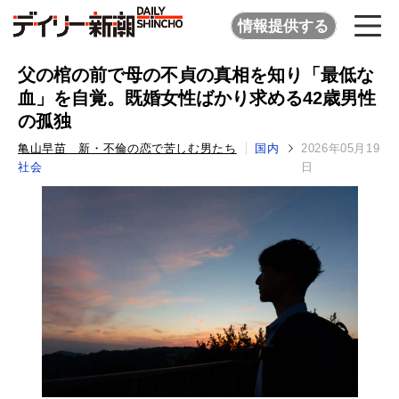
情報提供する
父の棺の前で母の不貞の真相を知り「最低な
血」を自覚。既婚女性ばかり求める42歳男性
の孤独
亀山早苗 新・不倫の恋で苦しむ男たち
国内
2026年05月19
社会
日