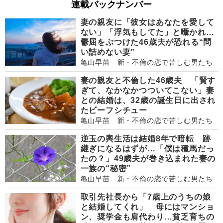
連載バックナンバー
妻の親友に「彼女はあなたを愛して
ない」「浮気もしてた」と囁かれ…
鬱屈をぶつけた46歳夫が恐れる“問
い詰めない妻”
亀山早苗 新・不倫の恋で苦しむ男たち
妻の親友と不倫した46歳夫 「賢す
ぎて、なかなかつついてこない」妻
との結婚は、32歳の誕生日に出され
たビーフシチュー
亀山早苗 新・不倫の恋で苦しむ男たち
逆玉の輿生活は結婚8年で暗転 跡
継ぎになるはずが…「僕は種馬だっ
たの？」49歳夫が巻き込まれた妻の
一族の“秘密”
亀山早苗 新・不倫の恋で苦しむ男たち
取引先社長から「7歳上のうちの娘
と結婚してくれ」 母にはマンショ
ン、奨学金も肩代わり…貧乏育ちの