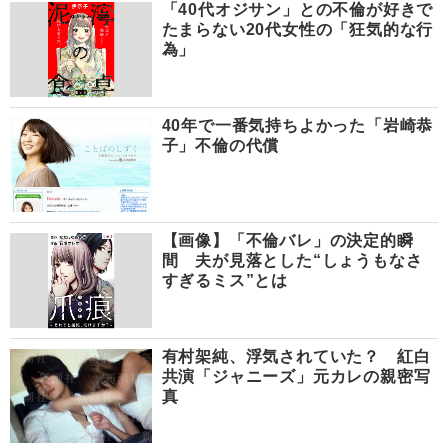
「40代オジサン」との不倫が好きで
たまらない20代女性の「狂気的な行
為」
40年で一番気持ちよかった「岩崎恭
子」不倫の代償
【画像】「不倫バレ」の決定的瞬
間 夫が見落とした“しょうもなさ
すぎるミス”とは
有村架純、浮気されていた？ 紅白
共演「ジャニーズ」元カレの親密写
真