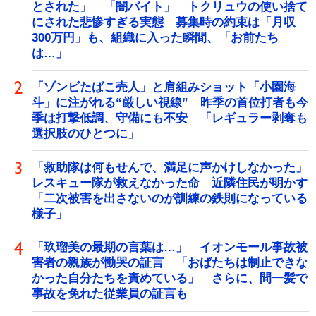
とされた」 「闇バイト」 トクリュウの使い捨て
にされた悲惨すぎる実態 募集時の約束は「月収
300万円」も、組織に入った瞬間、「お前たち
は…」
「ゾンビたばこ売人」と肩組みショット「小園海
斗」に注がれる“厳しい視線” 昨季の首位打者も今
季は打撃低調、守備にも不安 「レギュラー剥奪も
選択肢のひとつに」
「救助隊は何もせんで、満足に声かけしなかった」
レスキュー隊が救えなかった命 近隣住民が明かす
「二次被害を出さないのが訓練の鉄則になっている
様子」
「玖瑠美の最期の言葉は…」 イオンモール事故被
害者の親族が慟哭の証言 「おばたちは制止できな
かった自分たちを責めている」 さらに、間一髪で
事故を免れた従業員の証言も