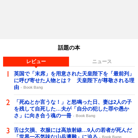
話題の本
レビュー
ニュース
英国で「末席」を用意された天皇陛下を「最前列」
に呼び寄せた人物とは？ 天皇陛下が尊敬される理
由
Book Bang
「死ぬとか言うな！」と怒鳴った日、妻は2人の子
を残して自死した…夫が「自分の犯した罪や愚か
さ」に向き合う魂の一冊
Book Bang
舌は欠損、衣服には高放射線…9人の若者が死んだ
「世界一不気味な山岳遭難」に迫る
Book Bang