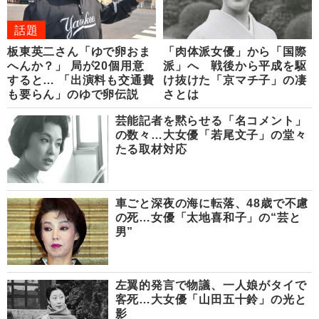
話題
板東英二さん「ゆで卵おま
「肉体派女優」から「国際
へんか？」 局が20個用意
派」へ 戦後から平成を駆
すると… 「出演料も交通費
け抜けた「京マチ子」の凄
も要らん」のゆで卵伝説
さとは
芸能記者を黙らせる「名コメント」
の数々…大女優「若尾文子」の堂々
たる取材対応
車ごと深夜の海に転落、48歳で不慮
の死…女優「太地喜和子」の“芸と
男”
左翼的発言で物議、一人娘がタイで
客死…大女優「山田五十鈴」の光と
影