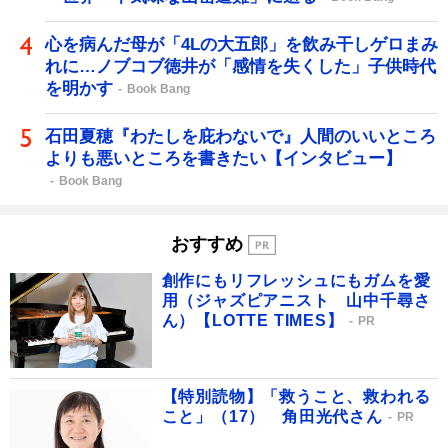
心を病んだ母が「4Lの大五郎」を飲み干しゲロまみ
れに…ノブコブ徳井が「感情を失くした」子供時代
を明かす
Book Bang
石田夏穂『わたしを庇わないで』人間のいいところ
よりも悪いところを書きたい【インタビュー】
Book Bang
おすすめ
創作にもリフレッシュにもガムを愛
用（ジャズピアニスト 山中千尋さ
ん）【LOTTE TIMES】
PR
【特別読物】「救うこと、救われる
こと」（17） 角田光代さん
PR