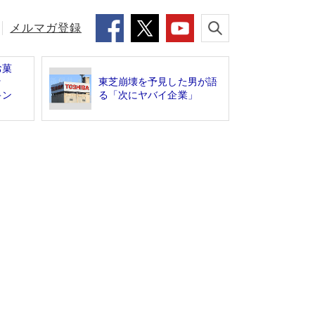
メルマガ登録
お菓
ッ
東芝崩壊を予見した男が語
キン
る「次にヤバイ企業」