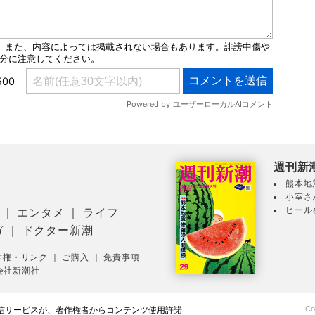
週刊新
熊本地
小室さ
ヒール
｜
エンタメ
｜
ライフ
ガ
｜
ドクター新潮
作権・リンク
｜
ご購入
｜
免責事項
会社新潮社
Co
配信サービスが、著作権者からコンテンツ使用許諾