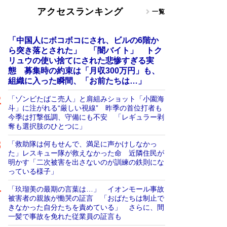
アクセスランキング
一覧
「中国人にボコボコにされ、ビルの6階か
ら突き落とされた」 「闇バイト」 トク
リュウの使い捨てにされた悲惨すぎる実
態 募集時の約束は「月収300万円」も、
組織に入った瞬間、「お前たちは…」
「ゾンビたばこ売人」と肩組みショット「小園海
斗」に注がれる“厳しい視線” 昨季の首位打者も
今季は打撃低調、守備にも不安 「レギュラー剥
奪も選択肢のひとつに」
「救助隊は何もせんで、満足に声かけしなかっ
た」レスキュー隊が救えなかった命 近隣住民が
明かす「二次被害を出さないのが訓練の鉄則にな
っている様子」
「玖瑠美の最期の言葉は…」 イオンモール事故
被害者の親族が慟哭の証言 「おばたちは制止で
きなかった自分たちを責めている」 さらに、間
一髪で事故を免れた従業員の証言も