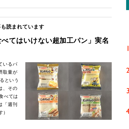
事も読まれています
食べてはいけない超加工パン」実名
ているパ
摂取量が
するという
は、その
食べては
は「週刊
す）