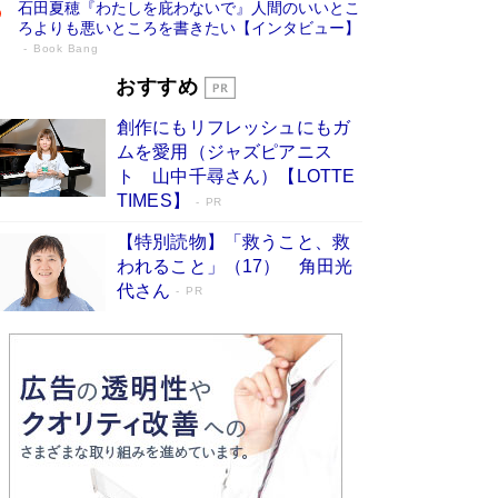
石田夏穂『わたしを庇わないで』人間のいいとこ
ろよりも悪いところを書きたい【インタビュー】
Book Bang
73歳でも働くしかない 「老後レス時代」
おすすめ
に交通誘導員の独白が話題
Book Bang
創作にもリフレッシュにもガ
「なんで？ そんな馬鹿な……」90歳になった作
ムを愛用（ジャズピアニス
家・阿刀田高さんが、ひとり暮らしの生活を明か
ト 山中千尋さん）【LOTTE
す
Book Bang
TIMES】
PR
追悼・東野圭吾さん 週間ベストセラーランキン
【特別読物】「救うこと、救
グに『容疑者Xの献身』『白夜行』など代表作が
われること」（17） 角田光
並ぶ［文庫ベストセラー］
Book Bang
代さん
PR
和田秀樹の70代、80代向け新書がベスト3を独
占 上半期1位にも選出［新書ベストセラー］
Book Bang
「『火垂るの墓』は、大嘘である」原作者が抱き
続けた“自責の念”とは…「自己憐憫は描きたくな
い」監督が徹底的にこだわったこと（後編） #
戦争の記憶
Book Bang