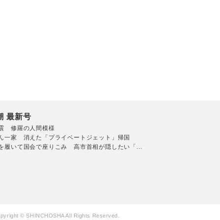
潮 最新号
震 修羅の人間模様
ん一家 消えた「プライベートジェット」帰国
を履いて国会で座りこみ 高市首相が隠したい「...
pyright © SHINCHOSHA All Rights Reserved.