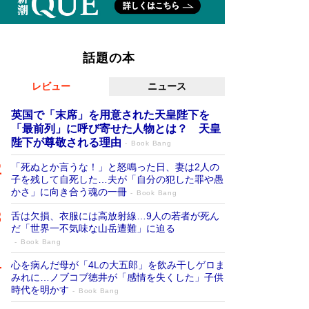
話題の本
レビュー
ニュース
英国で「末席」を用意された天皇陛下を
「最前列」に呼び寄せた人物とは？ 天皇
陛下が尊敬される理由
Book Bang
「死ぬとか言うな！」と怒鳴った日、妻は2人の
子を残して自死した…夫が「自分の犯した罪や愚
かさ」に向き合う魂の一冊
Book Bang
舌は欠損、衣服には高放射線…9人の若者が死ん
だ「世界一不気味な山岳遭難」に迫る
Book Bang
心を病んだ母が「4Lの大五郎」を飲み干しゲロま
みれに…ノブコブ徳井が「感情を失くした」子供
時代を明かす
Book Bang