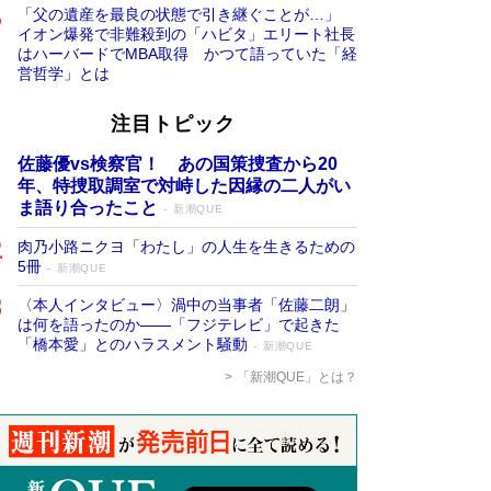
「父の遺産を最良の状態で引き継ぐことが…」
イオン爆発で非難殺到の「ハビタ」エリート社長
はハーバードでMBA取得 かつて語っていた「経
営哲学」とは
注目トピック
佐藤優vs検察官！ あの国策捜査から20
年、特捜取調室で対峙した因縁の二人がい
ま語り合ったこと
新潮QUE
肉乃小路ニクヨ「わたし」の人生を生きるための
5冊
新潮QUE
〈本人インタビュー〉渦中の当事者「佐藤二朗」
は何を語ったのか――「フジテレビ」で起きた
「橋本愛」とのハラスメント騒動
新潮QUE
「新潮QUE」とは？