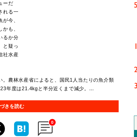
ューだ
される一
魚が今、
しかも、
いるか分
」と疑っ
信社水産
。農林水産省によると、国民1人当たりの魚介類
23年度は21.4kgと半分近くまで減少。...
づきを読む
0