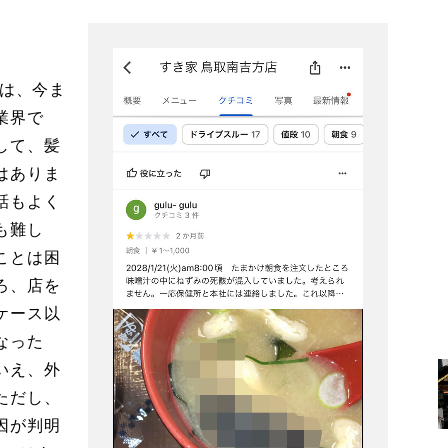
とは、今ま
業界で
して、髪
はありま
話もよく
も難し
ことは困
ろ、店を
ケース以
なった
いえ、外
ただし、
因が判明