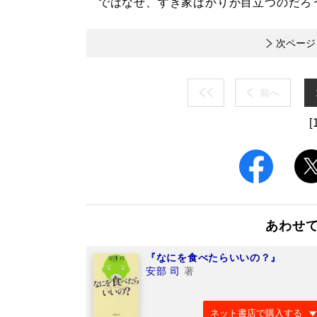
ではなぜ、すき家ばかりが目立つのだろ
次ページ
前へ
[
あわせ
『なにを食べたらいいの？』
安部 司
著
ネット書店で購入する