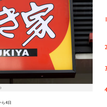
）
から4日