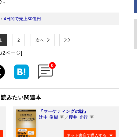
う。
：
4日間で売上30億円
1
2
次へ
1/2ページ]
0
て読みたい関連本
『マーケティングの嘘』
辻中 俊樹
著
／
櫻井 光行
著
ネット書店で購入する