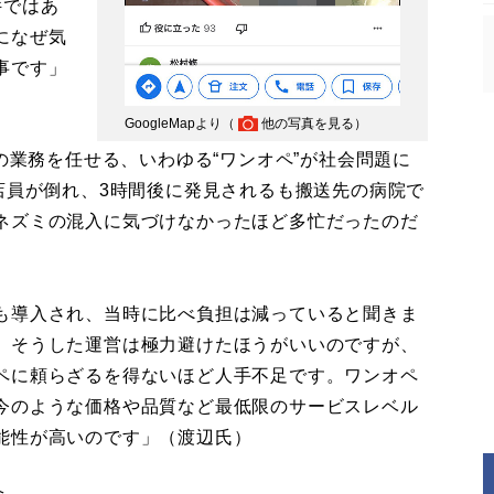
件ではあ
になぜ気
事です」
GoogleMapより（
他の写真を見る
）
の業務を任せる、いわゆる“ワンオペ”が社会問題に
店員が倒れ、3時間後に発見されるも搬送先の病院で
ネズミの混入に気づけなかったほど多忙だったのだ
も導入され、当時に比べ負担は減っていると聞きま
、そうした運営は極力避けたほうがいいのですが、
ペに頼らざるを得ないほど人手不足です。ワンオペ
今のような価格や品質など最低限のサービスレベル
能性が高いのです」（渡辺氏）