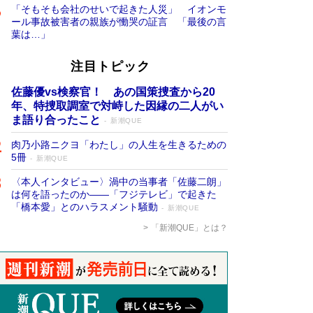
「そもそも会社のせいで起きた人災」 イオンモ
ール事故被害者の親族が慟哭の証言 「最後の言
葉は…」
注目トピック
佐藤優vs検察官！ あの国策捜査から20
年、特捜取調室で対峙した因縁の二人がい
ま語り合ったこと
新潮QUE
肉乃小路ニクヨ「わたし」の人生を生きるための
5冊
新潮QUE
〈本人インタビュー〉渦中の当事者「佐藤二朗」
は何を語ったのか――「フジテレビ」で起きた
「橋本愛」とのハラスメント騒動
新潮QUE
「新潮QUE」とは？