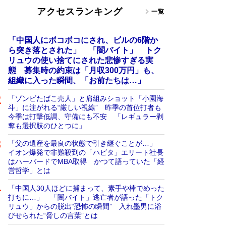
アクセスランキング
一覧
「中国人にボコボコにされ、ビルの6階か
ら突き落とされた」 「闇バイト」 トク
リュウの使い捨てにされた悲惨すぎる実
態 募集時の約束は「月収300万円」も、
組織に入った瞬間、「お前たちは…」
「ゾンビたばこ売人」と肩組みショット「小園海
斗」に注がれる“厳しい視線” 昨季の首位打者も
今季は打撃低調、守備にも不安 「レギュラー剥
奪も選択肢のひとつに」
「父の遺産を最良の状態で引き継ぐことが…」
イオン爆発で非難殺到の「ハビタ」エリート社長
はハーバードでMBA取得 かつて語っていた「経
営哲学」とは
「中国人30人ほどに捕まって、素手や棒でめった
打ちに…」 「闇バイト」逃亡者が語った「トク
リュウ」からの脱出“恐怖の瞬間” 入れ墨男に浴
びせられた“脅しの言葉”とは