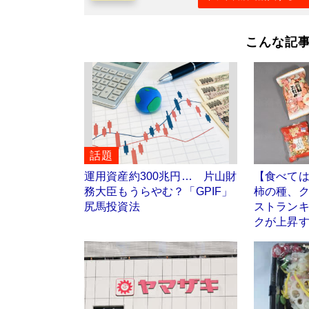
こんな記
話題
運用資産約300兆円… 片山財
【食べて
務大臣もうらやむ？「GPIF」
柿の種、
尻馬投資法
ストラン
クが上昇