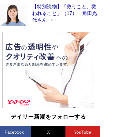
【特別読物】「救うこと、救
われること」（17） 角田光
代さん
PR
デイリー新潮をフォローする
Facebook
X
YouTube