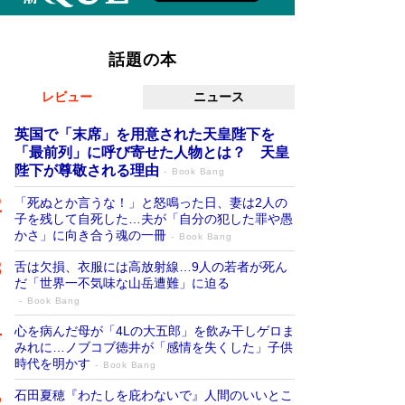
話題の本
レビュー
ニュース
英国で「末席」を用意された天皇陛下を
「最前列」に呼び寄せた人物とは？ 天皇
陛下が尊敬される理由
Book Bang
「死ぬとか言うな！」と怒鳴った日、妻は2人の
子を残して自死した…夫が「自分の犯した罪や愚
かさ」に向き合う魂の一冊
Book Bang
舌は欠損、衣服には高放射線…9人の若者が死ん
だ「世界一不気味な山岳遭難」に迫る
Book Bang
心を病んだ母が「4Lの大五郎」を飲み干しゲロま
みれに…ノブコブ徳井が「感情を失くした」子供
時代を明かす
Book Bang
石田夏穂『わたしを庇わないで』人間のいいとこ