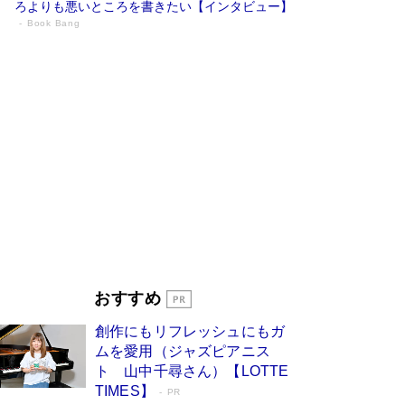
ろよりも悪いところを書きたい【インタビュー】
Book Bang
73歳でも働くしかない 「老後レス時代」
に交通誘導員の独白が話題
Book Bang
「『火垂るの墓』は、大嘘である」原作者が抱き
続けた“自責の念”とは…「自己憐憫は描きたくな
い」監督が徹底的にこだわったこと（後編） #
戦争の記憶
Book Bang
「なんで？ そんな馬鹿な……」90歳になった作
家・阿刀田高さんが、ひとり暮らしの生活を明か
す
Book Bang
友近氏、絶賛！ 鎌倉を舞台に、孤独を抱えた
人々が新たな一歩を踏み出す連作短篇集『海のほ
とりのプラネット』試し読み
Book Bang
おすすめ
和田秀樹の70代、80代向け新書がベスト3を独
占 上半期1位にも選出［新書ベストセラー］
創作にもリフレッシュにもガ
Book Bang
ムを愛用（ジャズピアニス
ト 山中千尋さん）【LOTTE
TIMES】
PR